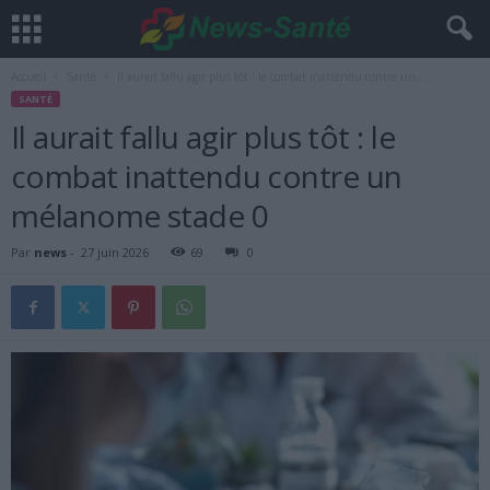
Accueil
Santé
Il aurait fallu agir plus tôt : le combat inattendu contre un...
SANTÉ
Il aurait fallu agir plus tôt : le
combat inattendu contre un
mélanome stade 0
Par
news
-
27 juin 2026
69
0