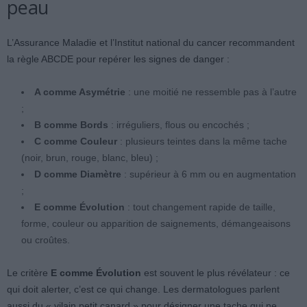
peau
L’Assurance Maladie et l’Institut national du cancer recommandent
la règle ABCDE pour repérer les signes de danger :
A comme Asymétrie
: une moitié ne ressemble pas à l’autre
;
B comme Bords
: irréguliers, flous ou encochés ;
C comme Couleur
: plusieurs teintes dans la même tache
(noir, brun, rouge, blanc, bleu) ;
D comme Diamètre
: supérieur à 6 mm ou en augmentation
;
E comme Évolution
: tout changement rapide de taille,
forme, couleur ou apparition de saignements, démangeaisons
ou croûtes.
Le critère
E comme Évolution
est souvent le plus révélateur : ce
qui doit alerter, c’est ce qui change. Les dermatologues parlent
aussi du « vilain petit canard » pour désigner une tache qui ne