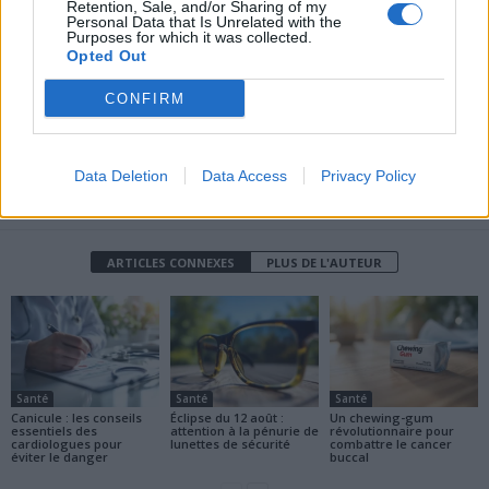
augmente le risque de
certains cancers
Retention, Sale, and/or Sharing of my
cancer du pancréas
Personal Data that Is Unrelated with the
Purposes for which it was collected.
Opted Out
CONFIRM
Data Deletion
Data Access
Privacy Policy
news
ARTICLES CONNEXES
PLUS DE L'AUTEUR
Santé
Santé
Santé
Canicule : les conseils
Éclipse du 12 août :
Un chewing-gum
essentiels des
attention à la pénurie de
révolutionnaire pour
cardiologues pour
lunettes de sécurité
combattre le cancer
éviter le danger
buccal