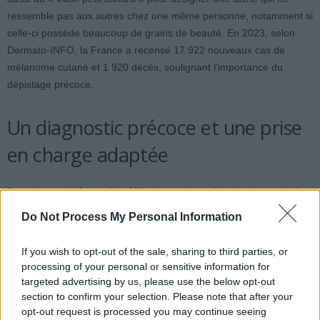
ressemble pas aux autres chez une même personne, notamment si
celle-ci possède beaucoup de grains de beauté. En 2023, selon
Dermato-INFO, la France a recensé 17 922 nouveaux cas de
mélanome cutané et 1 920 décès, soulignant l’importance du
dépistage précoce.
Un diagnostic précoce et une prise
en charge adaptée
Dans le cas de Jacqueline Mills, le premier médecin n’a pas jugé
nécessaire de faire une biopsie. Sa décision de consulter un
Do Not Process My Personal Information
second spécialiste a permis d’examiner la tache, puis de l’enlever
pour analyse. La confirmation d’un mélanome repose toujours sur
If you wish to opt-out of the sale, sharing to third parties, or
un examen microscopique du tissu retiré. Un mélanome de stade
processing of your personal or sensitive information for
0, ou « in situ », reste limité à la couche superficielle de la peau, ce
targeted advertising by us, please use the below opt-out
qui facilite généralement le traitement chirurgical.
section to confirm your selection. Please note that after your
opt-out request is processed you may continue seeing