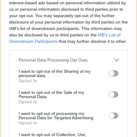
interest-based ads based on personal information utilized by
Quelques semaines après le diagnostic, Jacqueline a subi une
us or personal information disclosed to third parties prior to
intervention pour retirer la tache par couches successives, chacune
your opt-out. You may separately opt-out of the further
examinée au microscope jusqu’à l’élimination complète des cellules
disclosure of your personal information by third parties on the
cancéreuses. La cicatrice a mis environ un an à guérir et s’est peu
IAB’s list of downstream participants. This information may
à peu estompée. Lors de visites dermatologiques, il est conseillé
also be disclosed by us to third parties on the
IAB’s List of
d’apporter des photos de la lésion, de préciser sa date d’apparition,
Downstream Participants
that may further disclose it to other
son évolution, ainsi que les antécédents familiaux et les expositions
third parties.
au soleil ou en cabine UV. En cas de doute, il est toujours
Personal Data Processing Opt Outs
préférable de consulter un professionnel plutôt que de laisser une
tache suspecte évoluer en silence.
I want to opt-out of the Sharing of my
personal data.
Opted In
I want to opt-out of the Sale of my
Personal Data.
Opted In
I want to opt-out of processing my
Article précédent
Article suivant
Personal Data for Targeted Advertising.
Opted In
Découverte choc : un
Faible testostérone : un
nouveau facteur
risque insoupçonné pour
I want to opt-out of Collection, Use,