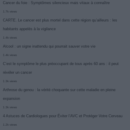
Cancer du foie : Symptômes silencieux mais vitaux à connaître
1.7k views
CARTE. Le cancer est plus mortel dans cette région qu’ailleurs : les
habitants appelés à la vigilance
1.4k views
Alcool : un signe inattendu qui pourrait sauver votre vie
1.4k views
C’est le symptôme le plus préoccupant de tous après 60 ans : il peut
révéler un cancer
1.3k views
Arthrose du genou : la vérité choquante sur cette maladie en pleine
expansion
1.3k views
4 Astuces de Cardiologues pour Éviter l’AVC et Protéger Votre Cerveau
1.2k views