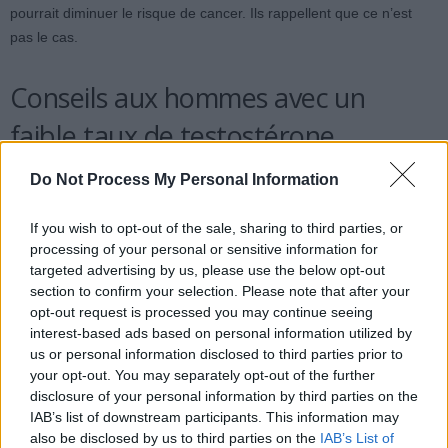
pourrait diminuer le risque de cancer. Ils rappellent que ce n’est
pas le cas.
Conseils aux hommes avec un
faible taux de testostérone
Do Not Process My Personal Information
Les chercheurs recommandent aux hommes dont le taux de
testostérone est faible de consulter un médecin. Un bilan complet
If you wish to opt-out of the sale, sharing to third parties, or
peut révéler d’autres problèmes de santé ou des facteurs de risque
processing of your personal or sensitive information for
à surveiller. Même si aucune maladie spécifique n’est détectée,
targeted advertising by us, please use the below opt-out
cela peut servir d’alerte pour adopter un mode de vie plus sain et
section to confirm your selection. Please note that after your
effectuer des bilans réguliers, dans le but de préserver leur santé.
opt-out request is processed you may continue seeing
interest-based ads based on personal information utilized by
us or personal information disclosed to third parties prior to
Source :
Associations of testosterone, sex hormone-binding
your opt-out. You may separately opt-out of the further
globulin, and related hormones with risks of cancer death, incident
disclosure of your personal information by third parties on the
cancer, and incident prostate cancer in men: individual participant
IAB’s list of downstream participants. This information may
data meta-analyses
, The Lancet, juin 2026.
also be disclosed by us to third parties on the
IAB’s List of