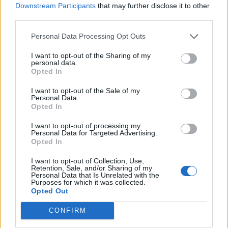
Downstream Participants
that may further disclose it to other
third parties.
Personal Data Processing Opt Outs
I want to opt-out of the Sharing of my
personal data.
Article précédent
Article suivant
Opted In
Il aurait fallu agir plus tôt :
AVC : une nouvelle piste
le combat inattendu
pour réduire les séquelles
I want to opt-out of the Sale of my
Personal Data.
contre un mélanome stade
grâce aux globules rouges
Opted In
0
I want to opt-out of processing my
Personal Data for Targeted Advertising.
Opted In
I want to opt-out of Collection, Use,
Retention, Sale, and/or Sharing of my
Personal Data that Is Unrelated with the
Purposes for which it was collected.
Opted Out
news
CONFIRM
ARTICLES CONNEXES
PLUS DE L'AUTEUR