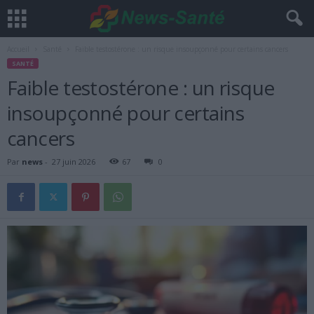
Accueil
Santé
Faible testostérone : un risque insoupçonné pour certains cancers
SANTÉ
Faible testostérone : un risque
insoupçonné pour certains
cancers
Par
news
-
27 juin 2026
67
0