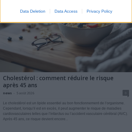
Data Deletion
Data Access
Privacy Policy
Cholestérol : comment réduire le risque
après 45 ans
news
-
5 août 2026
0
Le cholestérol est un lipide essentiel au bon fonctionnement de l’organisme.
Cependant, lorsqu’il est en excès, il peut augmenter le risque de maladies
cardiovasculaires telles que l’infarctus ou l’accident vasculaire cérébral (AVC).
Après 45 ans, ce risque devient encore...