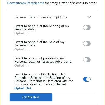
Downstream Participants
that may further disclose it to other
third parties.
Personal Data Processing Opt Outs
I want to opt-out of the Sharing of my
personal data.
Opted In
Chaleur et tension artérielle : ce que vous
I want to opt-out of the Sale of my
Personal Data.
risquez en restant assis dehors
Opted In
news
-
5 août 2026
0
I want to opt-out of processing my
Personal Data for Targeted Advertising.
Ce qui arrive à votre tension artérielle en restant assis dehors par forte chaleur
Opted In
Lors des vagues de chaleur, il est courant de vouloir profiter du soleil en
restant assis en terrasse ou sur une chaise longue. Cependant, selon la...
I want to opt-out of Collection, Use,
Retention, Sale, and/or Sharing of my
Personal Data that Is Unrelated with the
Purposes for which it was collected.
Opted Out
CONFIRM