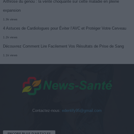
Arthrose du genou : la vérité choquante sur cette maladie en pleine
expansion
1.3k views
4 Astuces de Cardiologues pour Éviter l’AVC et Protéger Votre Cerveau
1.2k views
Découvrez Comment Lire Facilement Vos Résultats de Prise de Sang
1.1k views
Contactez-nous:
edentify95@gmail.com
ENCORE PLUS D'ARTICLES