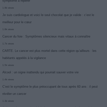
symptôme à repérer
1.9k views
Je suis cardiologue et voici le seul chocolat que je valide : c’est le
meilleur pour le cœur
1.8k views
Cancer du foie : Symptômes silencieux mais vitaux à connaître
1.7k views
CARTE. Le cancer est plus mortel dans cette région qu’ailleurs : les
habitants appelés à la vigilance
1.5k views
Alcool : un signe inattendu qui pourrait sauver votre vie
1.4k views
C’est le symptôme le plus préoccupant de tous après 60 ans : il peut
révéler un cancer
1.3k views