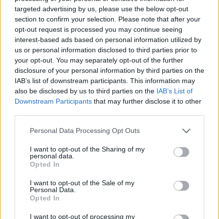
professionnelles estiment que cette restructuration aurait généré
targeted advertising by us, please use the below opt-out
environ 6 milliards d’euros d’économies pour la Caisse nationale
section to confirm your selection. Please note that after your
d’
Assurance maladie
sur dix ans, alors que le volume d’examens
opt-out request is processed you may continue seeing
interest-based ads based on personal information utilized by
remboursés a considérablement augmenté.
us or personal information disclosed to third parties prior to
your opt-out. You may separately opt-out of the further
Ce conflit intervient après plusieurs tensions entre les biologistes et
disclosure of your personal information by third parties on the
l’Assurance maladie concernant les tarifs des analyses. En
IAB’s list of downstream participants. This information may
automne 2024, une grève avait été menée par les responsables
also be disclosed by us to third parties on the
IAB’s List of
des laboratoires contre de nouvelles baisses tarifaires. Un accord
Downstream Participants
that may further disclose it to other
avait finalement fixé la stabilité des tarifs pour 2025 et 2026, avec
third parties.
une hausse limitée à 1,75 % sur certaines analyses.
Personal Data Processing Opt Outs
Les salariés estiment que ces mesures favorisent surtout la stabilité
I want to opt-out of the Sharing of my
personal data.
financière des grands groupes, sans répondre à leurs
Opted In
revendications de revalorisation salariale ni d’augmentation des
effectifs.
I want to opt-out of the Sale of my
Personal Data.
Opted In
I want to opt-out of processing my