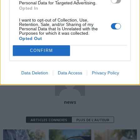
Personal Data for Targeted Advertising.
Opted In
I want to opt-out of Collection, Use,
Article précédent
Article suivant
Retention, Sale, and/or Sharing of my
Personal Data that Is Unrelated with the
Les secrets méconnus
Alzheimer : les signes à ne
Purposes for which it was collected.
pour préserver votre
pas ignorer pour
Opted Out
cerveau et éviter
préserver votre mémoire
CONFIRM
Alzheimer
Data Deletion
Data Access
Privacy Policy
news
ARTICLES CONNEXES
PLUS DE L'AUTEUR