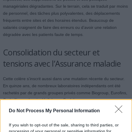
managériales dégradantes. Sur le terrain, cela se traduit par moins
de personnel, des tâches plus polyvalentes, des déplacements
fréquents entre sites et des horaires étendus. Beaucoup de
salariés craignent de faire des erreurs ou d’avoir une relation
dégradée avec les patients faute de temps.
Consolidation du secteur et
tensions avec l’Assurance maladie
Cette colère s’inscrit aussi dans une mutation récente du secteur.
En quinze ans, de nombreux laboratoires indépendants ont été
rachetés par de grands groupes privés comme Biogroup, Eurofins,
Cerballiance, Inovie, Unilabs ou Synlab.
Do Not Process My Personal Information
Selon la Fédération CGT, cette concentration a permis aux
directions de réduire les coûts salariaux pour répondre aux
If you wish to opt-out of the sale, sharing to third parties, or
exigences des fonds d’investissement. Des données
processing of your personal or sensitive information for