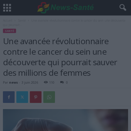
Accueil
Santé
Une avancée révolutionnaire contre le cancer du sein une découverte
qui pourrait...
SANTÉ
Une avancée révolutionnaire
contre le cancer du sein une
découverte qui pourrait sauver
des millions de femmes
Par
news
-
3 juin 2026
110
0