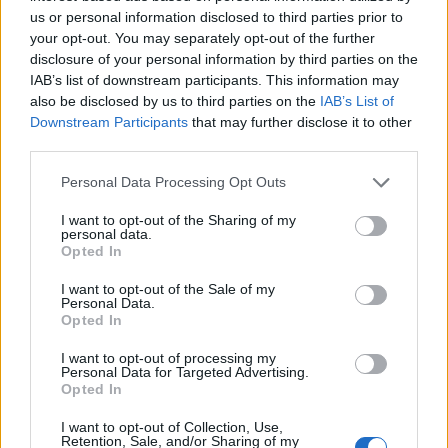
us or personal information disclosed to third parties prior to
Moins de fatigue
your opt-out. You may separately opt-out of the further
Moins de complications médicales
disclosure of your personal information by third parties on the
Moins d’interruptions dans la vie professionnelle
IAB’s list of downstream participants. This information may
also be disclosed by us to third parties on the
IAB’s List of
Moins de séquelles physiques et psychologiques
Downstream Participants
that may further disclose it to other
Un retour plus rapide à une vie normale
third parties.
Source :
NoLEEta: No chemotherapy in intermediate-risk HR+
Personal Data Processing Opt Outs
HER2− early breast cancer treated with ribociclib in the adjuvant
I want to opt-out of the Sharing of my
setting—A non-inferiority phase III trial
, ASCO, mai 2026
personal data.
Opted In
I want to opt-out of the Sale of my
Personal Data.
Opted In
I want to opt-out of processing my
Personal Data for Targeted Advertising.
Article précédent
Article suivant
Opted In
AVC : Découvrez comment
Douleurs au genou après
le prévenir pour sauver
40 ans : découvrez les
I want to opt-out of Collection, Use,
Retention, Sale, and/or Sharing of my
votre vie
exercices qui soulagent