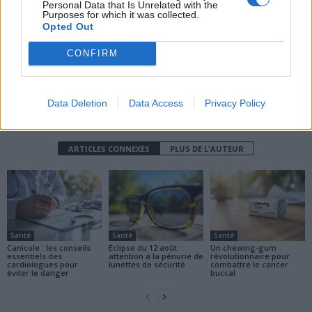
Personal Data that Is Unrelated with the
Purposes for which it was collected.
Opted Out
CONFIRM
Data Deletion
Data Access
Privacy Policy
news
ARTICLES CONNEXES
PLUS DE L'AUTEUR
Santé
Santé
Santé
Canicule : les conseils
Éclipse du 12 août :
Un chewing-gum
essentiels des
attention à la pénurie de
révolutionnaire pour
cardiologues pour
lunettes de sécurité
combattre le cancer
éviter le danger
buccal