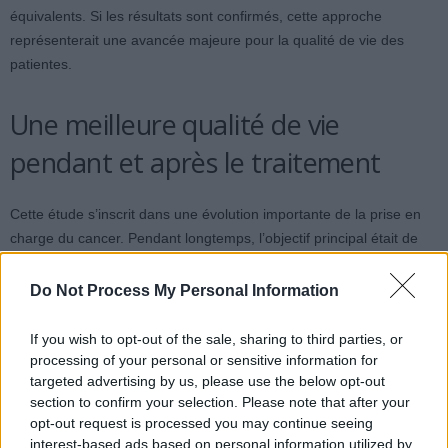
équivalents. Si les résultats sont confirmés, cette approche
représenterait une avancée majeure pour la qualité de vie des
patientes.
Une meilleure qualité de vie
pendant et après le traitement
Cette étude s’inscrit dans une évolution importante de la prise en
charge du cancer. Pendant longtemps, l’objectif principal était de
guérir, même avec des traitements très agressifs. Aujourd’hui,
grâce aux progrès réalisés, les médecins cherchent aussi à
Do Not Process My Personal Information
préserver la qualité de vie des patientes en évitant les traitements
inutiles. On parle de « désescalade thérapeutique ».
If you wish to opt-out of the sale, sharing to third parties, or
processing of your personal or sensitive information for
targeted advertising by us, please use the below opt-out
Pour les spécialistes, il est crucial de proposer à chaque femme le
section to confirm your selection. Please note that after your
traitement dont elle a réellement besoin. Éviter la chimiothérapie
opt-out request is processed you may continue seeing
sans compromettre ses chances de guérison pourrait entraîner :
interest-based ads based on personal information utilized by