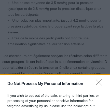
Une baisse moyenne de 3,5 mmHg pour la pression
systolique et de 2,8 mmHg pour la pression diastolique chez
tous les participants.
Une réduction plus importante, jusqu’à 4,2 mmHg pour la
pression systolique, dans le groupe ayant reçu la dose la plus
élevée.
Près de la moitié des participants ont montré une
amélioration significative de leur tension artérielle.
Les chercheurs ont également analysé les résultats selon différents
sous-groupes. Ils ont indiqué que la supplémentation en vitamine D
pourrait aider à réduire la tension artérielle chez certains groupes,
notamment les personnes âgées, celles en surpoids, ou encore
celles souffrant d’une carence en vitamine D.
Do Not Process My Personal Information
If you wish to opt-out of the sale, sharing to third parties, or
processing of your personal or sensitive information for
targeted advertising by us, please use the below opt-out