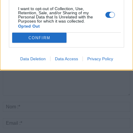
Canicule : les conseils
Éclipse du 12 août :
Un chewing-gum
essentiels des
attention à la pénurie de
révolutionnaire pour
I want to opt-out of Collection, Use,
cardiologues pour
lunettes de sécurité
combattre le cancer
Retention, Sale, and/or Sharing of my
éviter le danger
buccal
Personal Data that Is Unrelated with the
Purposes for which it was collected.
Opted Out
CONFIRM
LAISSER UN COMMENTAIRE
Data Deletion
Data Access
Privacy Policy