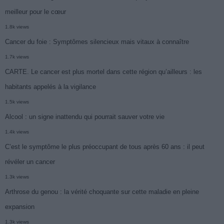
meilleur pour le cœur
1.8k views
Cancer du foie : Symptômes silencieux mais vitaux à connaître
1.7k views
CARTE. Le cancer est plus mortel dans cette région qu’ailleurs : les
habitants appelés à la vigilance
1.5k views
Alcool : un signe inattendu qui pourrait sauver votre vie
1.4k views
C’est le symptôme le plus préoccupant de tous après 60 ans : il peut
révéler un cancer
1.3k views
Arthrose du genou : la vérité choquante sur cette maladie en pleine
expansion
1.3k views