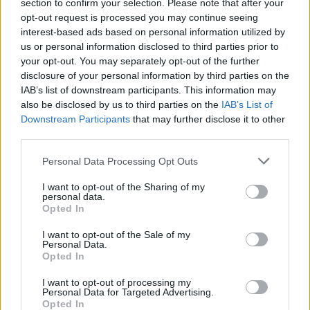
section to confirm your selection. Please note that after your
opt-out request is processed you may continue seeing
Article précédent
Article suivant
interest-based ads based on personal information utilized by
Sclérose en plaques : le
Alzheimer : Symptômes
us or personal information disclosed to third parties prior to
rôle clé des hormones
précoces et révélations
your opt-out. You may separately opt-out of the further
sexuelles chez les femmes
choquantes à connaître
disclosure of your personal information by third parties on the
IAB’s list of downstream participants. This information may
also be disclosed by us to third parties on the
IAB’s List of
Downstream Participants
that may further disclose it to other
third parties.
Personal Data Processing Opt Outs
news
I want to opt-out of the Sharing of my
personal data.
Opted In
ARTICLES CONNEXES
PLUS DE L'AUTEUR
I want to opt-out of the Sale of my
Personal Data.
Opted In
I want to opt-out of processing my
Personal Data for Targeted Advertising.
Opted In
Santé
Santé
Santé