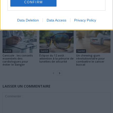
CONFIRM
news
ARTICLES CONNEXES
PLUS DE L'AUTEUR
Data Deletion
Data Access
Privacy Policy
Santé
Santé
Santé
Canicule : les conseils
Éclipse du 12 août :
Un chewing-gum
essentiels des
attention à la pénurie de
révolutionnaire pour
cardiologues pour
lunettes de sécurité
combattre le cancer
éviter le danger
buccal
LAISSER UN COMMENTAIRE