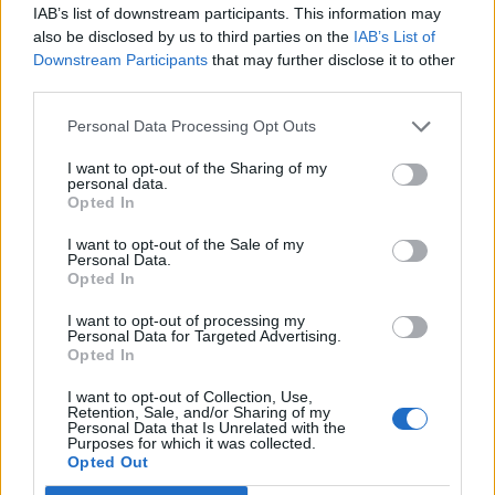
IAB’s list of downstream participants. This information may
de consulter un médecin. Une étude de 2026 du Rush University
also be disclosed by us to third parties on the
IAB’s List of
Medical Center montre que pratiquer des activités comme la
Downstream Participants
that may further disclose it to other
lecture, l’écriture, l’apprentissage d’une langue ou les jeux de mots
third parties.
peut réduire d’environ 38 % le risque de développer une démence.
Personal Data Processing Opt Outs
I want to opt-out of the Sharing of my
personal data.
Opted In
I want to opt-out of the Sale of my
Personal Data.
Article précédent
Article suivant
Opted In
Vitamine D et pression
Ce médicament est le plus
artérielle : ce que vous
vendu
I want to opt-out of processing my
Personal Data for Targeted Advertising.
devez savoir
Opted In
I want to opt-out of Collection, Use,
Retention, Sale, and/or Sharing of my
Personal Data that Is Unrelated with the
Purposes for which it was collected.
Opted Out