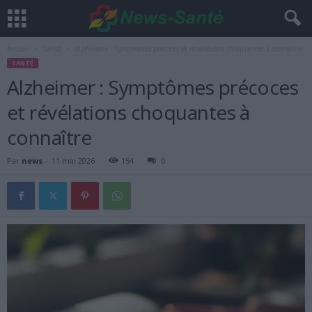
Accueil
Santé
Alzheimer : Symptômes précoces et révélations choquantes à connaître
SANTÉ
Alzheimer : Symptômes précoces
et révélations choquantes à
connaître
Par
news
-
11 mai 2026
154
0