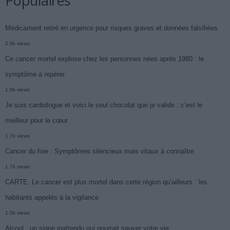
Populaires
Médicament retiré en urgence pour risques graves et données falsifiées
2.9k views
Ce cancer mortel explose chez les personnes nées après 1980 : le
symptôme à repérer
1.9k views
Je suis cardiologue et voici le seul chocolat que je valide : c’est le
meilleur pour le cœur
1.7k views
Cancer du foie : Symptômes silencieux mais vitaux à connaître
1.7k views
CARTE. Le cancer est plus mortel dans cette région qu’ailleurs : les
habitants appelés à la vigilance
1.5k views
Alcool : un signe inattendu qui pourrait sauver votre vie