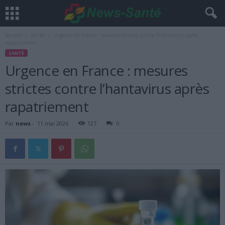
Accueil
Santé
Urgence en France : mesures strictes contre l’hantavirus après
rapatriement
SANTÉ
Urgence en France : mesures
strictes contre l’hantavirus après
rapatriement
Par
news
-
11 mai 2026
127
0