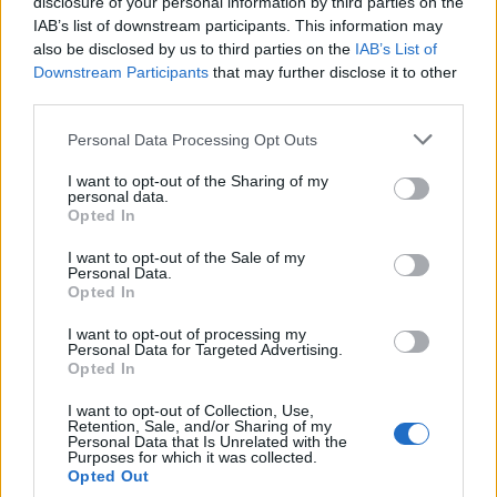
disclosure of your personal information by third parties on the
IAB’s list of downstream participants. This information may
news
also be disclosed by us to third parties on the
IAB’s List of
Downstream Participants
that may further disclose it to other
third parties.
ARTICLES CONNEXES
PLUS DE L'AUTEUR
Personal Data Processing Opt Outs
I want to opt-out of the Sharing of my
personal data.
Opted In
Santé
Santé
Santé
I want to opt-out of the Sale of my
Canicule : les conseils
Éclipse du 12 août :
Un chewing-gum
Personal Data.
essentiels des
attention à la pénurie de
révolutionnaire pour
Opted In
cardiologues pour
lunettes de sécurité
combattre le cancer
éviter le danger
buccal
I want to opt-out of processing my
Personal Data for Targeted Advertising.
Opted In
LAISSER UN COMMENTAIRE
I want to opt-out of Collection, Use,
Retention, Sale, and/or Sharing of my
Personal Data that Is Unrelated with the
Purposes for which it was collected.
Opted Out