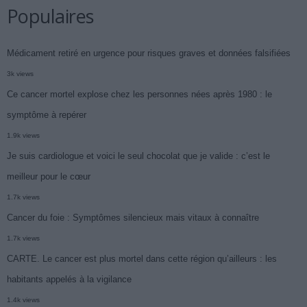
Populaires
Médicament retiré en urgence pour risques graves et données falsifiées
3k views
Ce cancer mortel explose chez les personnes nées après 1980 : le
symptôme à repérer
1.9k views
Je suis cardiologue et voici le seul chocolat que je valide : c’est le
meilleur pour le cœur
1.7k views
Cancer du foie : Symptômes silencieux mais vitaux à connaître
1.7k views
CARTE. Le cancer est plus mortel dans cette région qu’ailleurs : les
habitants appelés à la vigilance
1.4k views