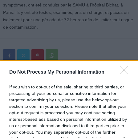
symptômes, ont été conduits par le SAMU à l’hôpital Bichat, à
Paris. Ils y ont été testés, examinés, pris en charge, et placés en
isolement pour une période de 72 heures afin de limiter tout risque
de contamination.
Do Not Process My Personal Information
Article précédent
Article suivant
Cancer de la prostate : ce
Ces 9 choses que les
If you wish to opt-out of the sale, sharing to third parties, or
signe qui doit vous
ophtalmologues ne font
processing of your personal or sensitive information for
pousser à consulter
jamais pour éviter
targeted advertising by us, please use the below opt-out
rapidement
d’abîmer leurs yeux
section to confirm your selection. Please note that after your
opt-out request is processed you may continue seeing
interest-based ads based on personal information utilized by
us or personal information disclosed to third parties prior to
your opt-out. You may separately opt-out of the further