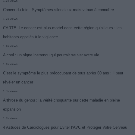
1.7k views
Cancer du foie : Symptômes silencieux mais vitaux à connaître
1.7k views
CARTE. Le cancer est plus mortel dans cette région qu’ailleurs : les
habitants appelés à la vigilance
1.4k views
Alcool : un signe inattendu qui pourrait sauver votre vie
1.4k views
C’est le symptôme le plus préoccupant de tous après 60 ans : il peut
révéler un cancer
1.3k views
Arthrose du genou : la vérité choquante sur cette maladie en pleine
expansion
1.3k views
4 Astuces de Cardiologues pour Éviter l’AVC et Protéger Votre Cerveau