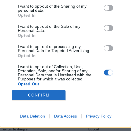
prendre devient
efficacement votre
I want to opt-out of the Sharing of my
dangereux pour votre
mémoire après 60 ans
personal data.
santé
Opted In
I want to opt-out of the Sale of my
Personal Data.
Opted In
I want to opt-out of processing my
Personal Data for Targeted Advertising.
Opted In
news
I want to opt-out of Collection, Use,
Retention, Sale, and/or Sharing of my
Personal Data that Is Unrelated with the
ARTICLES CONNEXES
PLUS DE L'AUTEUR
Purposes for which it was collected.
Opted Out
CONFIRM
Santé
Santé
Santé
Data Deletion
Data Access
Privacy Policy
Canicule : les conseils
Éclipse du 12 août :
Un chewing-gum
essentiels des
attention à la pénurie de
révolutionnaire pour
cardiologues pour
lunettes de sécurité
combattre le cancer
éviter le danger
buccal