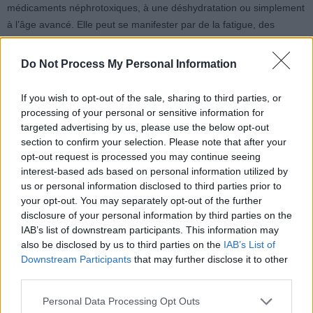
médicaments néphrotoxiques, à une déshydratation ou simplement
à l’âge avancé. Elle peut se manifester par de la fatigue, des
nausées, des urines mousseuses ou des œdèmes aux chevilles.
Do Not Process My Personal Information
Une clairance plus élevée que la normale signifie que les reins
filtrent plus rapidement que d’habitude. Cela peut survenir lors de
If you wish to opt-out of the sale, sharing to third parties, or
la grossesse, au début du diabète, dans certains cas d’intoxication
processing of your personal or sensitive information for
comme le monoxyde de carbone, ou à un stade précoce de
targeted advertising by us, please use the below opt-out
section to confirm your selection. Please note that after your
dysfonctionnement rénal. La mesure de la créatinine ne nécessite
opt-out request is processed you may continue seeing
pas toujours un jeûne, même si certains laboratoires le demandent
interest-based ads based on personal information utilized by
encore.
us or personal information disclosed to third parties prior to
your opt-out. You may separately opt-out of the further
disclosure of your personal information by third parties on the
IAB’s list of downstream participants. This information may
also be disclosed by us to third parties on the
IAB’s List of
Downstream Participants
that may further disclose it to other
third parties.
Article précédent
Article suivant
Vitamine D : quand trop en
Comment booster
Personal Data Processing Opt Outs