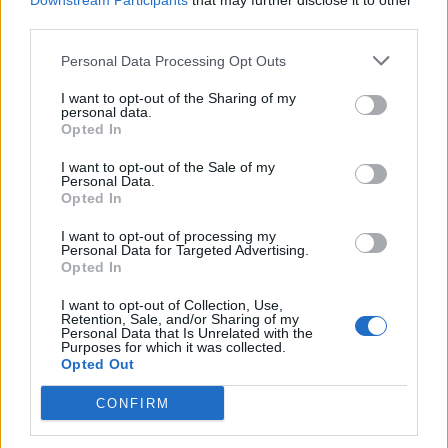
Downstream Participants
that may further disclose it to other
third parties.
Personal Data Processing Opt Outs
I want to opt-out of the Sharing of my
Article précédent
Article suivant
personal data.
Cancer et inégalités : les
Infirmiers référents : les
Opted In
plus pauvres en grande
héros méconnus qui
I want to opt-out of the Sale of my
danger
sauvent vos soins
Personal Data.
Opted In
I want to opt-out of processing my
Personal Data for Targeted Advertising.
Opted In
I want to opt-out of Collection, Use,
Retention, Sale, and/or Sharing of my
news
Personal Data that Is Unrelated with the
Purposes for which it was collected.
Opted Out
ARTICLES CONNEXES
PLUS DE L'AUTEUR
CONFIRM