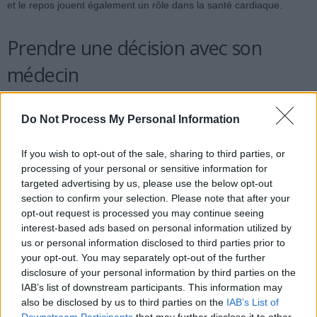
et le repos jouent également un rôle dans la santé cardiaque.
Prendre une décision avec son
médecin
Selon la Haute Autorité de Santé, les statines restent
Do Not Process My Personal Information
indispensables en cas d’hypercholestérolémie familiale,
d’antécédents d’infarctus ou d’AVC, ou si le LDL dépasse 1,90 g/L.
If you wish to opt-out of the sale, sharing to third parties, or
Ces médicaments peuvent réduire le LDL de 15 à 30 % et diminuer
processing of your personal or sensitive information for
d’environ 25 à 30 % le risque d’événements cardiovasculaires
targeted advertising by us, please use the below opt-out
majeurs. Cependant, les changements de mode de vie évoqués
section to confirm your selection. Please note that after your
par la cardiologue peuvent, sous contrôle médical, permettre
opt-out request is processed you may continue seeing
interest-based ads based on personal information utilized by
d’alléger la dose de médicaments après quelques mois et un
us or personal information disclosed to third parties prior to
nouveau bilan sanguin. Toute modification importante du traitement
your opt-out. You may separately opt-out of the further
ou du mode de vie doit être discutée avec un professionnel de
disclosure of your personal information by third parties on the
santé.
IAB’s list of downstream participants. This information may
also be disclosed by us to third parties on the
IAB’s List of