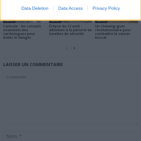
Data Deletion
Data Access
Privacy Policy
Santé
Santé
Santé
Canicule : les conseils
Éclipse du 12 août :
Un chewing-gum
essentiels des
attention à la pénurie de
révolutionnaire pour
cardiologues pour
lunettes de sécurité
combattre le cancer
éviter le danger
buccal
LAISSER UN COMMENTAIRE