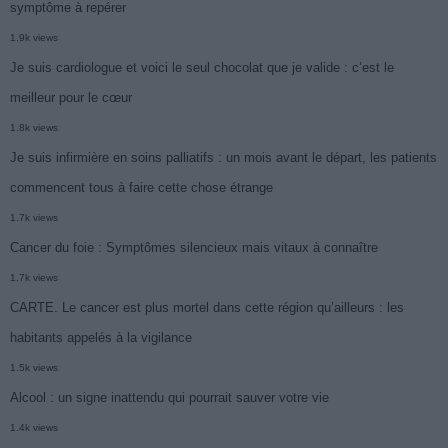
symptôme à repérer
1.9k views
Je suis cardiologue et voici le seul chocolat que je valide : c’est le
meilleur pour le cœur
1.8k views
Je suis infirmière en soins palliatifs : un mois avant le départ, les patients
commencent tous à faire cette chose étrange
1.7k views
Cancer du foie : Symptômes silencieux mais vitaux à connaître
1.7k views
CARTE. Le cancer est plus mortel dans cette région qu’ailleurs : les
habitants appelés à la vigilance
1.5k views
Alcool : un signe inattendu qui pourrait sauver votre vie
1.4k views