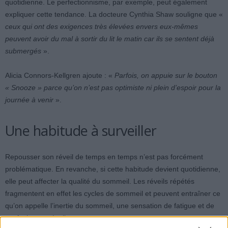
quotidienne. Le perfectionnisme, par exemple, peut également
expliquer cette tendance. La docteure Cynthia Shaw souligne que «
ceux qui ont des exigences très élevées envers eux-mêmes
peuvent avoir du mal à sortir du lit le matin car ils se sentent déjà
submergés
».
Alicia Connors-Kellgren ajoute : «
Parfois, on appuie sur le bouton
« Snooze » parce qu’on n’est pas optimiste ni plein d’espoir pour la
journée à venir
».
Une habitude à surveiller
Repousser son réveil de temps en temps n’est pas forcément
problématique. En revanche, si cette habitude devient quotidienne,
elle peut affecter la qualité du sommeil. Les réveils répétés
fragmentent en effet les cycles de sommeil et peuvent entraîner ce
qu’on appelle l’inertie du sommeil, une sensation de fatigue et de
confusion au réveil.