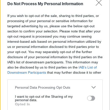
Do Not Process My Personal Information
Les spécialistes recommandent de réfléchir aux raisons derrière
cette habitude. Un simple manque de sommeil ne nécessite pas
If you wish to opt-out of the sale, sharing to third parties, or
toujours les mêmes solutions qu’une anxiété persistante ou une
processing of your personal or sensitive information for
difficulté plus profonde à aborder la journée.
targeted advertising by us, please use the below opt-out
section to confirm your selection. Please note that after your
opt-out request is processed you may continue seeing
interest-based ads based on personal information utilized by
us or personal information disclosed to third parties prior to
your opt-out. You may separately opt-out of the further
disclosure of your personal information by third parties on the
Article précédent
Article suivant
IAB’s list of downstream participants. This information may
also be disclosed by us to third parties on the
IAB’s List of
Fin du confinement pour
Les Français dorment
Downstream Participants
that may further disclose it to other
20 Français en contact
moins que recommandé :
third parties.
avec une victime
un risque pour leur santé
d’hantavirus
Personal Data Processing Opt Outs
I want to opt-out of the Sharing of my
personal data.
Opted In