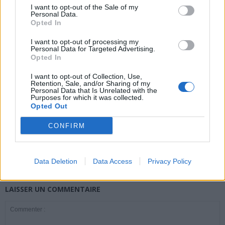
I want to opt-out of the Sale of my
Personal Data.
Opted In
news
I want to opt-out of processing my
Personal Data for Targeted Advertising.
ARTICLES CONNEXES
PLUS DE L'AUTEUR
Opted In
I want to opt-out of Collection, Use,
Retention, Sale, and/or Sharing of my
Personal Data that Is Unrelated with the
Purposes for which it was collected.
Opted Out
Santé
Santé
Santé
CONFIRM
Canicule : les conseils
Éclipse du 12 août :
Un chewing-gum
essentiels des
attention à la pénurie de
révolutionnaire pour
cardiologues pour
lunettes de sécurité
combattre le cancer
éviter le danger
buccal
Data Deletion
Data Access
Privacy Policy
LAISSER UN COMMENTAIRE