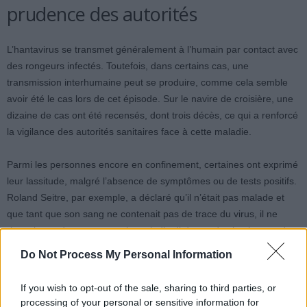
prudence des autorités
L’hantavirus se transmet généralement à l’humain par contact avec
des rongeurs infectés. Toutefois, dans certains cas, une
transmission interhumaine peut se produire, comme cela semble
avoir été le cas lors de cet épisode. Sur le navire de croisière, une
dizaine de cas ont été recensés, dont trois décès, ce qui a renforcé
la vigilance des autorités sanitaires face à cette maladie.
Parmi les personnes encore en confinement, certaines ont exprimé
leur lassitude, malgré l’absence de symptômes ou de tests positifs.
Roland Seitre, par exemple, a déclaré qu’il n’était pas malade et
que tant que son sang ne contenait pas de trace du virus, il ne
risquait pas de transmettre la maladie. Il demande simplement des
conditions d’isolement moins strictes, tout en acceptant de
Do Not Process My Personal Information
respecter la période de confinement.
If you wish to opt-out of the sale, sharing to third parties, or
processing of your personal or sensitive information for