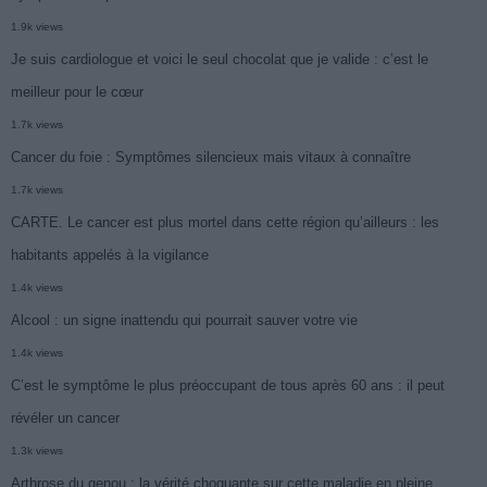
1.9k views
Je suis cardiologue et voici le seul chocolat que je valide : c’est le
meilleur pour le cœur
1.7k views
Cancer du foie : Symptômes silencieux mais vitaux à connaître
1.7k views
CARTE. Le cancer est plus mortel dans cette région qu’ailleurs : les
habitants appelés à la vigilance
1.4k views
Alcool : un signe inattendu qui pourrait sauver votre vie
1.4k views
C’est le symptôme le plus préoccupant de tous après 60 ans : il peut
révéler un cancer
1.3k views
Arthrose du genou : la vérité choquante sur cette maladie en pleine