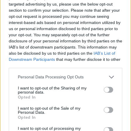
targeted advertising by us, please use the below opt-out
section to confirm your selection. Please note that after your
opt-out request is processed you may continue seeing
interest-based ads based on personal information utilized by
Article précédent
Article suivant
us or personal information disclosed to third parties prior to
Le vrai danger du verre de
Pourquoi vous repoussez
your opt-out. You may separately opt-out of the further
vin quotidien dévoilé par
toujours votre réveil et ce
disclosure of your personal information by third parties on the
un expert
que cela révèle sur vous
IAB’s list of downstream participants. This information may
also be disclosed by us to third parties on the
IAB’s List of
Downstream Participants
that may further disclose it to other
third parties.
Personal Data Processing Opt Outs
I want to opt-out of the Sharing of my
personal data.
news
Opted In
I want to opt-out of the Sale of my
ARTICLES CONNEXES
PLUS DE L'AUTEUR
Personal Data.
Opted In
I want to opt-out of processing my