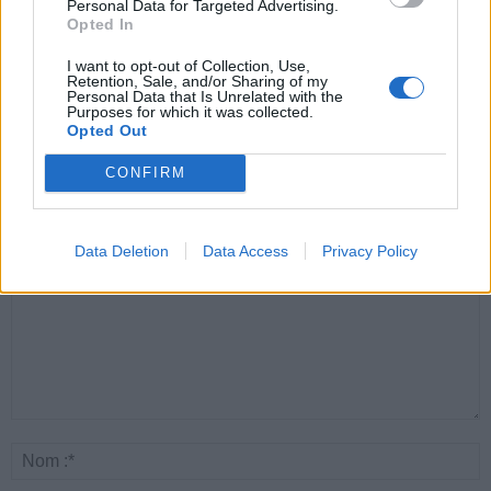
Personal Data for Targeted Advertising.
Opted In
Santé
Santé
Santé
I want to opt-out of Collection, Use,
Canicule : les conseils
Éclipse du 12 août :
Un chewing-gum
Retention, Sale, and/or Sharing of my
essentiels des
attention à la pénurie de
révolutionnaire pour
Personal Data that Is Unrelated with the
cardiologues pour
lunettes de sécurité
combattre le cancer
Purposes for which it was collected.
éviter le danger
buccal
Opted Out
CONFIRM
LAISSER UN COMMENTAIRE
Data Deletion
Data Access
Privacy Policy