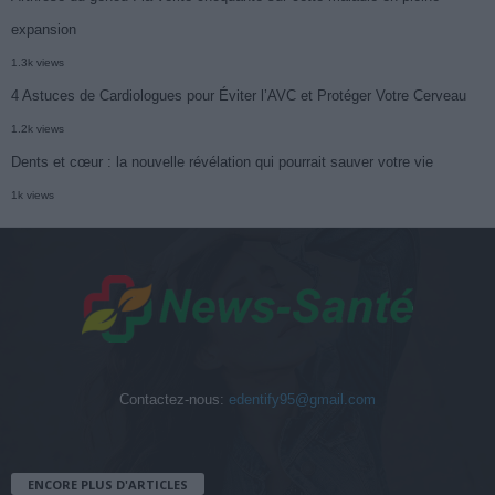
expansion
1.3k views
4 Astuces de Cardiologues pour Éviter l’AVC et Protéger Votre Cerveau
1.2k views
Dents et cœur : la nouvelle révélation qui pourrait sauver votre vie
1k views
Contactez-nous:
edentify95@gmail.com
ENCORE PLUS D'ARTICLES