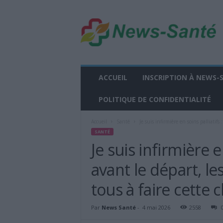
n
e
w
s
-
s
a
ACCUEIL
INSCRIPTION À NEWS-
n
t
POLITIQUE DE CONFIDENTIALITÉ
e
.
Accueil
Santé
Je suis infirmière en soins palliatifs 
f
SANTÉ
r
Je suis infirmière e
avant le départ, 
tous à faire cette
Par
News Santé
-
4 mai 2026
2558