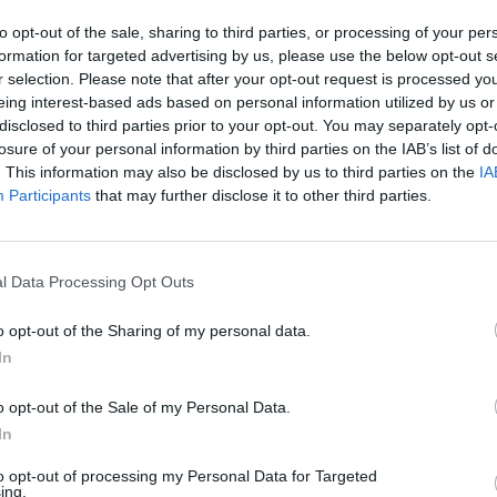
»
. Ce désintérêt pour la nourriture est le signe que le
to opt-out of the sale, sharing to third parties, or processing of your per
 carburant pour fonctionner.
formation for targeted advertising by us, please use the below opt-out s
r selection. Please note that after your opt-out request is processed y
eing interest-based ads based on personal information utilized by us or
départ, un phénomène surprenant survient :
disclosed to third parties prior to your opt-out. You may separately opt-
es gens commenceront à voir l’invisible »
, nous explique
losure of your personal information by third parties on the IAB’s list of
vé avec beaucoup de ses patient, certains rapportent
. This information may also be disclosed by us to third parties on the
IA
 même des animaux de compagnie qu’ils ont pu avoir au
Participants
that may further disclose it to other third parties.
que une modification de l’état de conscience, et pour
 l’état du patient en soin palliatif.
l Data Processing Opt Outs
o opt-out of the Sharing of my personal data.
In
o opt-out of the Sale of my Personal Data.
In
to opt-out of processing my Personal Data for Targeted
ing.