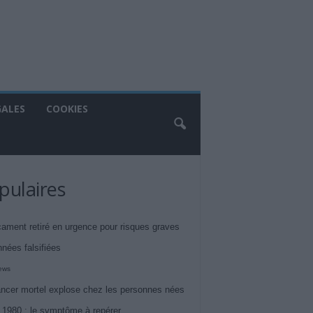
GALES
COOKIES
pulaires
ament retiré en urgence pour risques graves
nnées falsifiées
iews
ncer mortel explose chez les personnes nées
 1980 : le symptôme à repérer