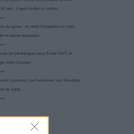
 60 ans : il peut révéler un cancer
iews
ose du genou : la vérité choquante sur cette
ie en pleine expansion
iews
uces de Cardiologues pour Éviter l’AVC et
ger Votre Cerveau
iews
vrez Comment Lire Facilement Vos Résultats
ise de Sang
iews