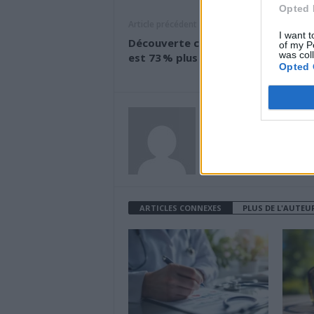
Opted 
Article précédent
I want t
Découverte choc : un cerveau dépr
of my P
was col
est 73 % plus etendu que la normal
Opted 
News Santé
https://news-sante.fr
ARTICLES CONNEXES
PLUS DE L'AUTEU