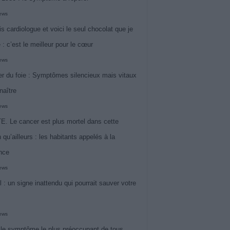
iews
is cardiologue et voici le seul chocolat que je
 : c’est le meilleur pour le cœur
iews
r du foie : Symptômes silencieux mais vitaux
naître
iews
. Le cancer est plus mortel dans cette
 qu’ailleurs : les habitants appelés à la
ance
iews
l : un signe inattendu qui pourrait sauver votre
iews
 le symptôme le plus préoccupant de tous