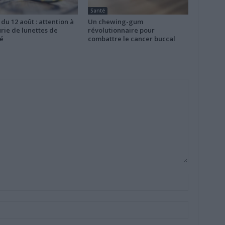
Santé
 du 12 août : attention à
Un chewing-gum
rie de lunettes de
révolutionnaire pour
é
combattre le cancer buccal