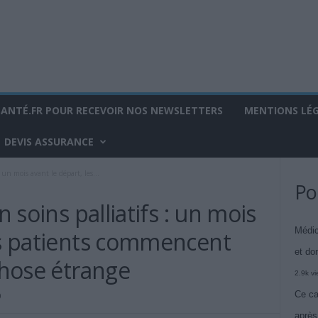
SANTÉ.FR POUR RECEVOIR NOS NEWSLETTERS
MENTIONS LÉ
DEVIS ASSURANCE
: un mois avant le départ, les...
Po
n soins palliatifs : un mois
Médic
les patients commencent
et do
 chose étrange
2.9k v
Ce ca
0
après