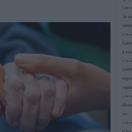
1.9k v
Je su
valide
1.7k v
Cance
à con
1.7k v
CARTE
région
vigil
1.5k v
Alcoo
vie
1.4k v
C’est