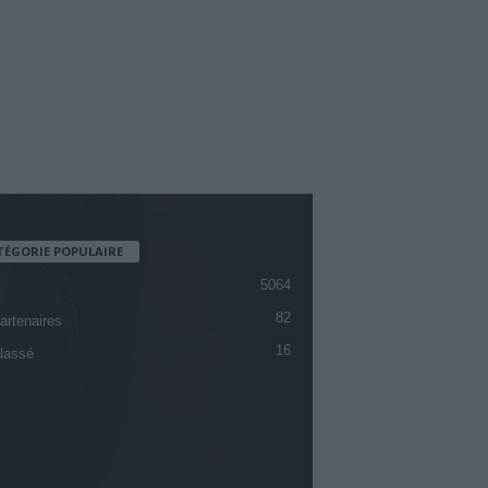
TÉGORIE POPULAIRE
5064
82
artenaires
16
lassé