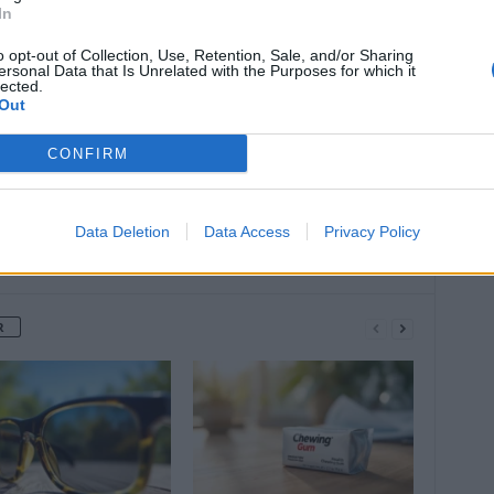
In
Article suivant
o opt-out of Collection, Use, Retention, Sale, and/or Sharing
essif
Spasfon : la solution miracle contre les
ersonal Data that Is Unrelated with the Purposes for which it
lected.
e
douleurs digestives et urinaires
Out
CONFIRM
Data Deletion
Data Access
Privacy Policy
R