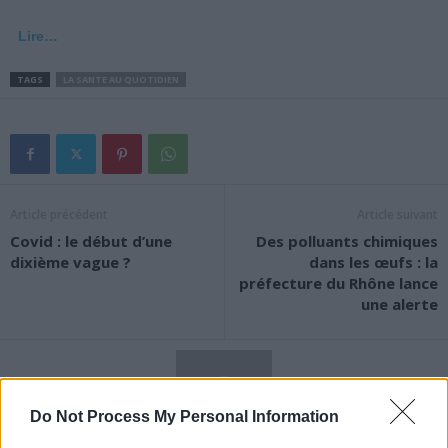
Lire…
TAGS
LA SANTE AU QUOTIDIEN
Article précédent
Article suivant
Covid : le début d’une
Des polluants chimiques
dixième vague ?
dans les œufs : la
préfecture du Rhône lance
une alerte
Do Not Process My Personal Information