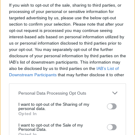
News Santé
If you wish to opt-out of the sale, sharing to third parties, or
processing of your personal or sensitive information for
https://news-sante.fr
targeted advertising by us, please use the below opt-out
section to confirm your selection. Please note that after your
ARTICLES CONNEXES
PLUS DE L'AUTEUR
opt-out request is processed you may continue seeing
interest-based ads based on personal information utilized by
us or personal information disclosed to third parties prior to
your opt-out. You may separately opt-out of the further
disclosure of your personal information by third parties on the
IAB’s list of downstream participants. This information may
Santé
Santé
Santé
also be disclosed by us to third parties on the
IAB’s List of
Canicule : les conseils
Éclipse du 12 août :
Un chewing-gum
Downstream Participants
that may further disclose it to other
essentiels des
attention à la pénurie de
révolutionnaire pour
cardiologues pour
lunettes de sécurité
combattre le cancer
third parties.
éviter le danger
buccal
Personal Data Processing Opt Outs
I want to opt-out of the Sharing of my
personal data.
Opted In
Populaires
I want to opt-out of the Sale of my
Personal Data.
Médicament retiré en urgence pour risques graves et données falsifiées
Opted In