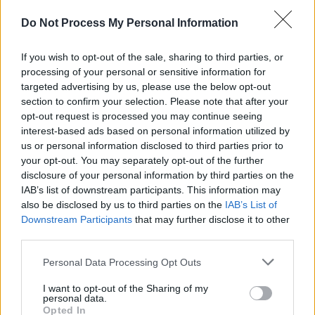
Do Not Process My Personal Information
If you wish to opt-out of the sale, sharing to third parties, or
processing of your personal or sensitive information for
targeted advertising by us, please use the below opt-out
News Santé
section to confirm your selection. Please note that after your
opt-out request is processed you may continue seeing
https://news-sante.fr
interest-based ads based on personal information utilized by
us or personal information disclosed to third parties prior to
your opt-out. You may separately opt-out of the further
ARTICLES CONNEXES
PLUS DE L'AUTEUR
disclosure of your personal information by third parties on the
IAB’s list of downstream participants. This information may
also be disclosed by us to third parties on the
IAB’s List of
Downstream Participants
that may further disclose it to other
third parties.
Santé
Santé
Santé
Canicule : les conseils
Éclipse du 12 août :
Un chewing-gum
Personal Data Processing Opt Outs
essentiels des
attention à la pénurie de
révolutionnaire pour
cardiologues pour
lunettes de sécurité
combattre le cancer
éviter le danger
buccal
I want to opt-out of the Sharing of my
personal data.
Opted In