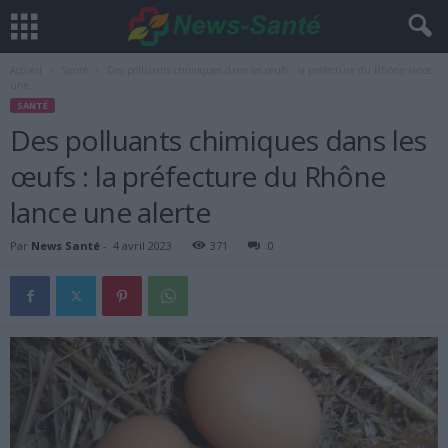
Accueil
Santé
Des polluants chimiques dans les œufs : la préfecture du Rhône lance
une...
SANTÉ
Des polluants chimiques dans les
œufs : la préfecture du Rhône
lance une alerte
Par
News Santé
-
4 avril 2023
371
0