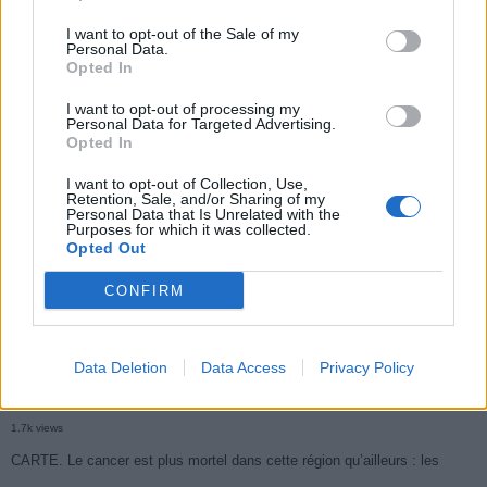
I want to opt-out of the Sale of my
Personal Data.
Populaires
Opted In
I want to opt-out of processing my
Personal Data for Targeted Advertising.
Médicament retiré en urgence pour risques graves et données falsifiées
Opted In
3k views
I want to opt-out of Collection, Use,
Retention, Sale, and/or Sharing of my
Ce cancer mortel explose chez les personnes nées après 1980 : le
Personal Data that Is Unrelated with the
Purposes for which it was collected.
symptôme à repérer
Opted Out
1.9k views
CONFIRM
Je suis cardiologue et voici le seul chocolat que je valide : c’est le
meilleur pour le cœur
1.7k views
Data Deletion
Data Access
Privacy Policy
Cancer du foie : Symptômes silencieux mais vitaux à connaître
1.7k views
CARTE. Le cancer est plus mortel dans cette région qu’ailleurs : les