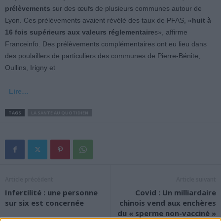
prélèvements
sur des œufs de plusieurs communes autour de
Lyon. Ces prélèvements avaient révélé des taux de PFAS, «
huit à
16 fois supérieurs aux valeurs réglementaire
s», affirme
Franceinfo. Des prélèvements complémentaires ont eu lieu dans
des poulaillers de particuliers des communes de Pierre-Bénite,
Oullins, Irigny et
Lire…
TAGS
LA SANTE AU QUOTIDIEN
Article précédent
Article suivant
Infertilité : une personne
Covid : Un milliardaire
sur six est concernée
chinois vend aux enchères
du « sperme non-vacciné »