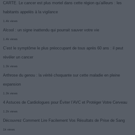
CARTE. Le cancer est plus mortel dans cette région qu’ailleurs : les
habitants appelés à la vigilance
1.4k views
Alcool : un signe inattendu qui pourrait sauver votre vie
1.4k views
C’est le symptôme le plus préoccupant de tous après 60 ans : il peut
révéler un cancer
1.3k views
Arthrose du genou : la vérité choquante sur cette maladie en pleine
expansion
1.3k views
4 Astuces de Cardiologues pour Éviter l’AVC et Protéger Votre Cerveau
1.2k views
Découvrez Comment Lire Facilement Vos Résultats de Prise de Sang
1k views