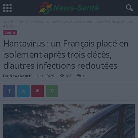
Accueil
Santé
Hantavirus : un Français placé en isolement après trois décès, d’autres
infections...
SANTÉ
Hantavirus : un Français placé en
isolement après trois décès,
d’autres infections redoutées
Par
News Santé
-
11 mai 2026
102
0