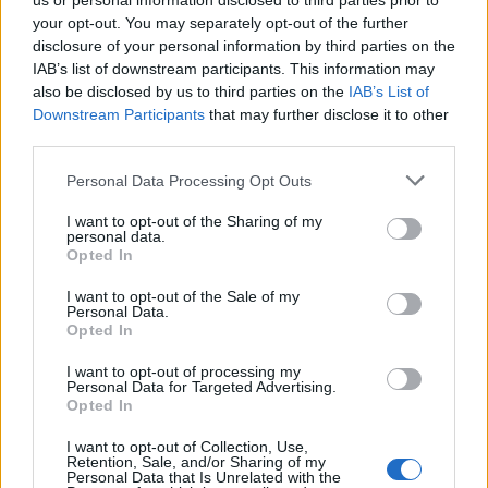
us or personal information disclosed to third parties prior to
your opt-out. You may separately opt-out of the further
disclosure of your personal information by third parties on the
IAB’s list of downstream participants. This information may
also be disclosed by us to third parties on the
IAB’s List of
News Santé
Downstream Participants
that may further disclose it to other
https://news-sante.fr
third parties.
Personal Data Processing Opt Outs
ARTICLES CONNEXES
PLUS DE L'AUTEUR
I want to opt-out of the Sharing of my
personal data.
Opted In
I want to opt-out of the Sale of my
Personal Data.
Opted In
Santé
Santé
Santé
Canicule : les conseils
Éclipse du 12 août :
Un chewing-gum
essentiels des
attention à la pénurie de
révolutionnaire pour
I want to opt-out of processing my
cardiologues pour
lunettes de sécurité
combattre le cancer
Personal Data for Targeted Advertising.
éviter le danger
buccal
Opted In
I want to opt-out of Collection, Use,
Retention, Sale, and/or Sharing of my
Personal Data that Is Unrelated with the
LAISSER UN COMMENTAIRE