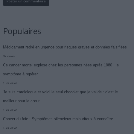
Populaires
Médicament retiré en urgence pour risques graves et données falsifiées
3k views
Ce cancer mortel explose chez les personnes nées après 1980 : le
symptôme à repérer
1.9k views
Je suis cardiologue et voici le seul chocolat que je valide : c’est le
meilleur pour le cœur
1.7k views
Cancer du foie : Symptômes silencieux mais vitaux à connaître
1.7k views