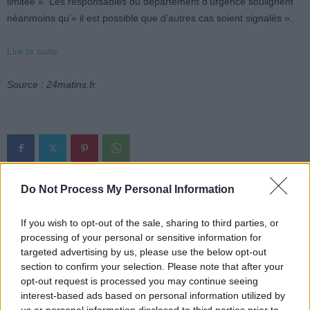
limitée ». Les responsables du département d’urgence soulignent
néanmoins qu’« il est possible que d’autres cas soient signalés ».
Lire la suite…
Source : 24matins.fr
Do Not Process My Personal Information
Article précédent
Article suivant
Hantavirus: « Ils n’ont pas
Fatigue chronique :
pris le problème
découvrez comment
If you wish to opt-out of the sale, sharing to third parties, or
suffisamment au sérieux »,
booster votre tonus et
processing of your personal or sensitive information for
le récit d’un passager à
retrouver votre énergie
targeted advertising by us, please use the below opt-out
bord
section to confirm your selection. Please note that after your
opt-out request is processed you may continue seeing
interest-based ads based on personal information utilized by