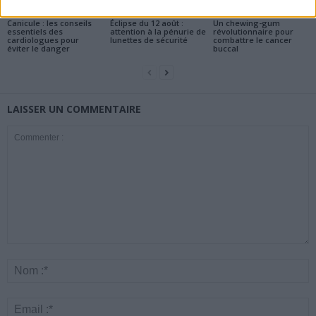
Santé
Santé
Santé
Canicule : les conseils
Éclipse du 12 août :
Un chewing-gum
essentiels des
attention à la pénurie de
révolutionnaire pour
cardiologues pour
lunettes de sécurité
combattre le cancer
éviter le danger
buccal
LAISSER UN COMMENTAIRE