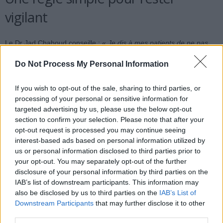
vigilant
Le Dr Jad Chahoud conseille : «
Je dis à mes patients de ne pas
paniquer à chaque symptôme, mais de ne pas ignorer non plus les
Do Not Process My Personal Information
changements qui persistent
. » La règle essentielle est la suivante :
si un symptôme nouveau, inexpliqué, dure plus de quelques
If you wish to opt-out of the sale, sharing to third parties, or
semaines, il faut en parler à un médecin.
processing of your personal or sensitive information for
targeted advertising by us, please use the below opt-out
En cas de saignements dans les urines ou les selles, de douleurs
section to confirm your selection. Please note that after your
très intenses ou d’une dégradation rapide de l’état général, il faut
opt-out request is processed you may continue seeing
consulter rapidement, voire se rendre aux urgences.
interest-based ads based on personal information utilized by
us or personal information disclosed to third parties prior to
your opt-out. You may separately opt-out of the further
Source : New York Post
disclosure of your personal information by third parties on the
IAB’s list of downstream participants. This information may
also be disclosed by us to third parties on the
IAB’s List of
Downstream Participants
that may further disclose it to other
third parties.