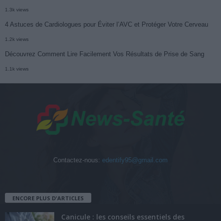
1.3k views
4 Astuces de Cardiologues pour Éviter l’AVC et Protéger Votre Cerveau
1.2k views
Découvrez Comment Lire Facilement Vos Résultats de Prise de Sang
1.1k views
Contactez-nous:
edentify95@gmail.com
ENCORE PLUS D'ARTICLES
Canicule : les conseils essentiels des