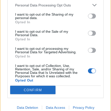
Personal Data Processing Opt Outs
Article précédent
Article suivant
Cancer avant 50 ans : la
Découvrez le secret
I want to opt-out of the Sharing of my
personal data.
génération en danger
australien pour une peau
Opted In
éclatante grâce à une
vitamine C exceptionnelle
I want to opt-out of the Sale of my
Personal Data.
Opted In
I want to opt-out of processing my
Personal Data for Targeted Advertising.
Opted In
I want to opt-out of Collection, Use,
Retention, Sale, and/or Sharing of my
news
Personal Data that Is Unrelated with the
Purposes for which it was collected.
Opted Out
ARTICLES CONNEXES
PLUS DE L'AUTEUR
CONFIRM
Data Deletion
Data Access
Privacy Policy