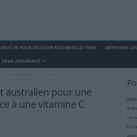
SANTÉ.FR POUR RECEVOIR NOS NEWSLETTERS
MENTIONS LÉ
DEVIS ASSURANCE
 une peau éclatante grâce à une vitamine...
Po
t australien pour une
Médic
ce à une vitamine C
et do
2.9k v
Ce ca
après