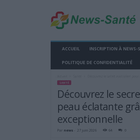
n
e
w
s
-
s
a
ACCUEIL
INSCRIPTION À NEWS-
n
t
POLITIQUE DE CONFIDENTIALITÉ
e
.
Accueil
Santé
Découvrez le secret australien pour
f
SANTÉ
r
Découvrez le secre
peau éclatante grâ
exceptionnelle
Par
news
-
27 juin 2026
64
0