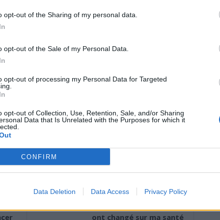
rare et précieuse
o opt-out of the Sharing of my personal data.
In
ques exploitent la prune de Kakadu. Cela s’explique par le
o opt-out of the Sale of my Personal Data.
 régions tropicales du Nord de l’Australie, dans un
In
t strictement encadrée, ce qui rend cette ressource
ommencent à l’intégrer dans leurs produits. La société
to opt-out of processing my Personal Data for Targeted
mme dédiée, tandis que la marque française Onagrine l’a
ing.
In
de nuit défatigant. La prune de Kakadu, douce mais très
urnable dans les soins de la peau.
o opt-out of Collection, Use, Retention, Sale, and/or Sharing
ersonal Data that Is Unrelated with the Purposes for which it
lected.
Out
CONFIRM
Data Deletion
Data Access
Privacy Policy
Article suivant
Ce que 30 jours sur un tapis de marche
ncer
ont changé sur ma santé