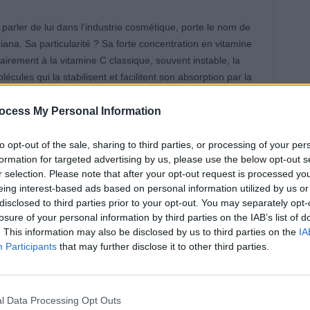
parler de lui dans l’industrie cosmétique, porte le nom de
ana. Sa particularité ? Sa forte concentration en vitamine
rairement à la vitamine C classique, souvent instable, la
les qui la stabilisent et facilitent son absorption par la
t une diffusion progressive, ce qui la rend très douce,
 un coup d’éclat immédiat et aide à réduire
ocess My Personal Information
 tout en stimulant la production de collagène pour une peau
to opt-out of the sale, sharing to third parties, or processing of your per
formation for targeted advertising by us, please use the below opt-out s
r selection. Please note that after your opt-out request is processed y
iments complémentaires
eing interest-based ads based on personal information utilized by us or
disclosed to third parties prior to your opt-out. You may separately opt-
losure of your personal information by third parties on the IAB’s list of
C, la prune de Kakadu contient également de la vitamine E
. This information may also be disclosed by us to third parties on the
IA
 peau. On y trouve aussi du zinc, reconnu pour ses
Participants
that may further disclose it to other third parties.
ce contre les imperfections. Chacun peut ainsi profiter de
a barrière cutanée, lutter contre le vieillissement ou calmer
l Data Processing Opt Outs