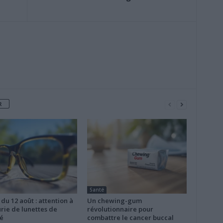
R
Santé
 du 12 août : attention à
Un chewing-gum
rie de lunettes de
révolutionnaire pour
é
combattre le cancer buccal