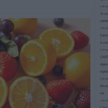
1.9k v
Je su
valide
1.8k v
Cance
à con
1.7k v
CARTE
région
vigil
1.5k v
Alcoo
vie
1.4k v
C’est