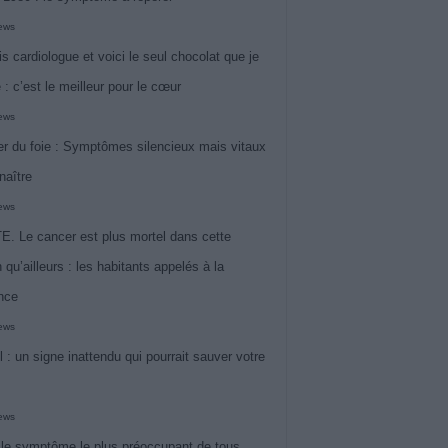
iews
is cardiologue et voici le seul chocolat que je
 : c’est le meilleur pour le cœur
iews
r du foie : Symptômes silencieux mais vitaux
naître
iews
. Le cancer est plus mortel dans cette
 qu’ailleurs : les habitants appelés à la
ance
iews
l : un signe inattendu qui pourrait sauver votre
iews
 le symptôme le plus préoccupant de tous