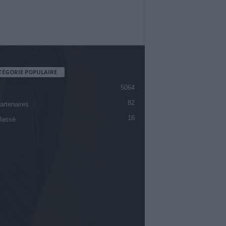
TÉGORIE POPULAIRE
5064
82
artenaires
16
lassé