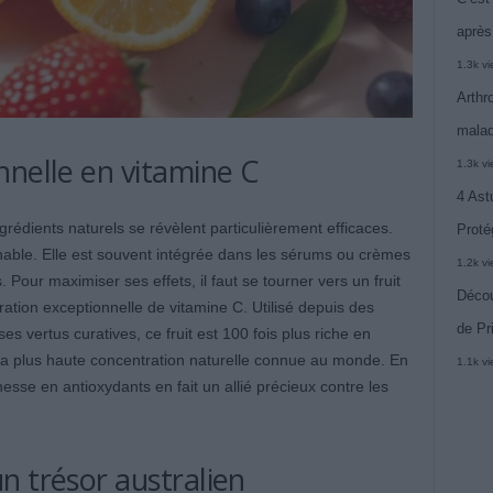
après
1.3k v
Arthr
malad
nnelle en vitamine C
1.3k v
4 Ast
grédients naturels se révèlent particulièrement efficaces.
Proté
nable. Elle est souvent intégrée dans les sérums ou crèmes
1.2k v
our maximiser ses effets, il faut se tourner vers un fruit
Décou
ration exceptionnelle de vitamine C. Utilisé depuis des
de Pr
s vertus curatives, ce fruit est 100 fois plus riche en
i la plus haute concentration naturelle connue au monde. En
1.1k v
hesse en antioxydants en fait un allié précieux contre les
n trésor australien