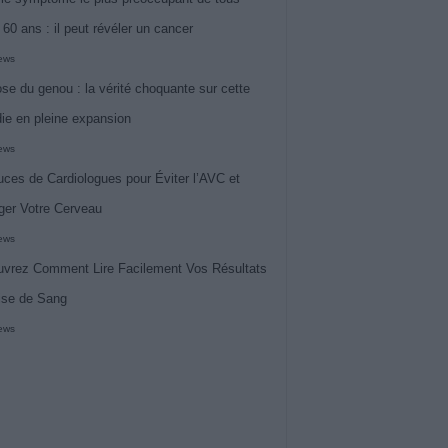
 60 ans : il peut révéler un cancer
iews
ose du genou : la vérité choquante sur cette
ie en pleine expansion
iews
uces de Cardiologues pour Éviter l’AVC et
ger Votre Cerveau
iews
vrez Comment Lire Facilement Vos Résultats
ise de Sang
iews