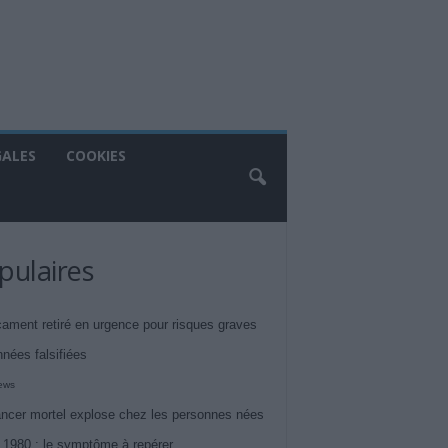
GALES
COOKIES
pulaires
ament retiré en urgence pour risques graves
nnées falsifiées
iews
ncer mortel explose chez les personnes nées
 1980 : le symptôme à repérer