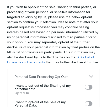
If you wish to opt-out of the sale, sharing to third parties, or
News Santé
processing of your personal or sensitive information for
https://news-sante.fr
targeted advertising by us, please use the below opt-out
section to confirm your selection. Please note that after your
opt-out request is processed you may continue seeing
ARTICLES CONNEXES
PLUS DE L'AUTEUR
interest-based ads based on personal information utilized by
us or personal information disclosed to third parties prior to
your opt-out. You may separately opt-out of the further
disclosure of your personal information by third parties on the
IAB’s list of downstream participants. This information may
also be disclosed by us to third parties on the
IAB’s List of
Santé
Santé
Santé
Downstream Participants
that may further disclose it to other
Canicule : les conseils
Éclipse du 12 août :
Un chewing-gum
essentiels des
attention à la pénurie de
révolutionnaire pour
third parties.
cardiologues pour
lunettes de sécurité
combattre le cancer
éviter le danger
buccal
Personal Data Processing Opt Outs
I want to opt-out of the Sharing of my
personal data.
Opted In
Populaires
I want to opt-out of the Sale of my
Personal Data.