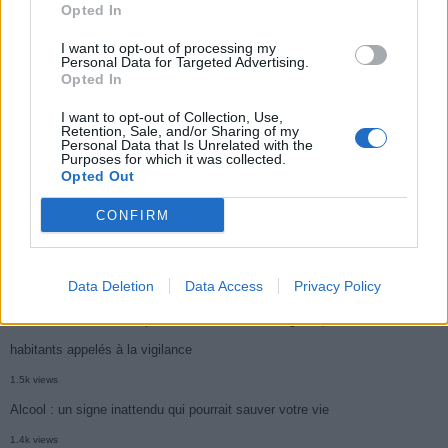
Opted In
Médicament retiré en urgence pour risques graves et données falsifiées
I want to opt-out of processing my
2.9k views
Personal Data for Targeted Advertising.
Opted In
Ce cancer mortel explose chez les personnes nées après 1980 : le
symptôme à repérer
I want to opt-out of Collection, Use,
Retention, Sale, and/or Sharing of my
1.9k views
Personal Data that Is Unrelated with the
Purposes for which it was collected.
Je suis cardiologue et voici le seul chocolat que je valide : c’est le
Opted Out
meilleur pour le cœur
CONFIRM
1.8k views
Cancer du foie : Symptômes silencieux mais vitaux à connaître
Data Deletion
Data Access
Privacy Policy
1.7k views
CARTE. Le cancer est plus mortel dans cette région qu’ailleurs : les
habitants appelés à la vigilance
1.5k views
Alcool : un signe inattendu qui pourrait sauver votre vie
1.4k views