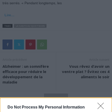
très serrés. « Pendant longtemps, les
Lire…
TAGS
LA SANTE AU QUOTIDIEN
Article précédent
Article suivant
Alzheimer : un somnifère
Vous rêvez d’avoir un
efficace pour réduire le
ventre plat ? Évitez ces 4
développement de la
aliments le soir
maladie
Do Not Process My Personal Information