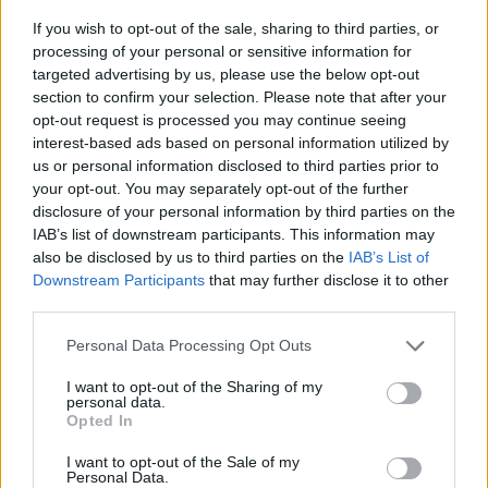
If you wish to opt-out of the sale, sharing to third parties, or
News Santé
processing of your personal or sensitive information for
https://news-sante.fr
targeted advertising by us, please use the below opt-out
section to confirm your selection. Please note that after your
opt-out request is processed you may continue seeing
ARTICLES CONNEXES
PLUS DE L'AUTEUR
interest-based ads based on personal information utilized by
us or personal information disclosed to third parties prior to
your opt-out. You may separately opt-out of the further
disclosure of your personal information by third parties on the
IAB’s list of downstream participants. This information may
also be disclosed by us to third parties on the
IAB’s List of
Santé
Santé
Santé
Downstream Participants
that may further disclose it to other
Canicule : les conseils
Éclipse du 12 août :
Un chewing-gum
essentiels des
attention à la pénurie de
révolutionnaire pour
third parties.
cardiologues pour
lunettes de sécurité
combattre le cancer
éviter le danger
buccal
Personal Data Processing Opt Outs
I want to opt-out of the Sharing of my
personal data.
Opted In
Populaires
I want to opt-out of the Sale of my
Personal Data.