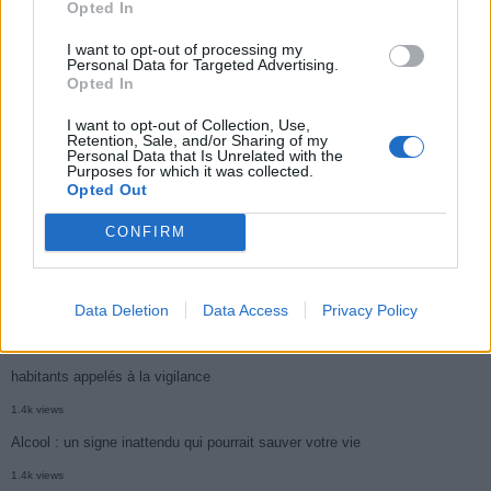
Opted In
Médicament retiré en urgence pour risques graves et données falsifiées
I want to opt-out of processing my
3k views
Personal Data for Targeted Advertising.
Ce cancer mortel explose chez les personnes nées après 1980 : le
Opted In
symptôme à repérer
I want to opt-out of Collection, Use,
Retention, Sale, and/or Sharing of my
1.9k views
Personal Data that Is Unrelated with the
Purposes for which it was collected.
Je suis cardiologue et voici le seul chocolat que je valide : c’est le
Opted Out
meilleur pour le cœur
CONFIRM
1.7k views
Cancer du foie : Symptômes silencieux mais vitaux à connaître
Data Deletion
Data Access
Privacy Policy
1.7k views
CARTE. Le cancer est plus mortel dans cette région qu’ailleurs : les
habitants appelés à la vigilance
1.4k views
Alcool : un signe inattendu qui pourrait sauver votre vie
1.4k views