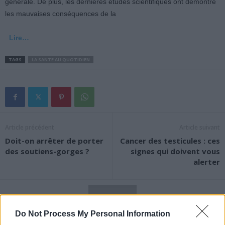
générale. De plus, les dernières études scientifiques ont démontré
les mauvaises conséquences de la
Lire…
TAGS
LA SANTE AU QUOTIDIEN
Article précédent
Article suivant
Doit-on arrêter de porter
Cancer des testicules : ces
des soutiens-gorges ?
signes qui doivent vous
alerter
Do Not Process My Personal Information