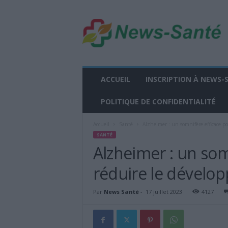
n
e
w
s
-
s
a
ACCUEIL
INSCRIPTION À NEWS-
n
t
POLITIQUE DE CONFIDENTIALITÉ
e
.
Accueil
Santé
Alzheimer : un somnifère efficace p
f
SANTÉ
r
Alzheimer : un som
réduire le dévelo
Par
News Santé
-
17 juillet 2023
4127