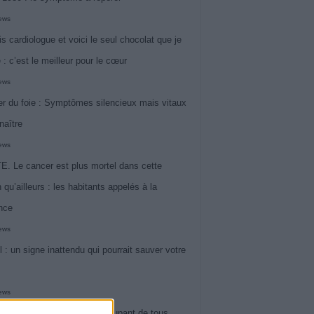
iews
is cardiologue et voici le seul chocolat que je
 : c’est le meilleur pour le cœur
iews
r du foie : Symptômes silencieux mais vitaux
naître
iews
. Le cancer est plus mortel dans cette
 qu’ailleurs : les habitants appelés à la
ance
iews
l : un signe inattendu qui pourrait sauver votre
iews
 le symptôme le plus préoccupant de tous