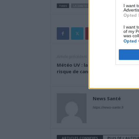
I want 
TAGS
LA SANTE AU QUOTIDIEN
Advertis
Opted 
I want t
of my P
was col
Opted 
Article précédent
Météo UV : la solution pour limiter 
risque de cancers de la peau
News Santé
https://news-sante.fr
ARTICLES CONNEXES
PLUS DE L'AUTEU