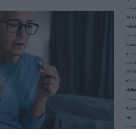
1.9k v
Je su
valide
1.7k v
Cance
à con
1.7k v
CARTE
région
vigil
1.4k v
Alcoo
vie
1.4k v
C’est