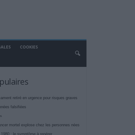
GALES
COOKIES
pulaires
ament retiré en urgence pour risques graves
nnées falsifiées
ws
ncer mortel explose chez les personnes nées
 1980 : le symptôme à repérer