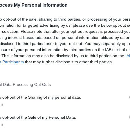
ocess My Personal Information
après
re les insomnies ralentirait le développement de la maladie
1.3k v
to opt-out of the sale, sharing to third parties, or processing of your per
plus loin pour confirmer ce résultat prometteur.
formation for targeted advertising by us, please use the below opt-out s
Arthr
r selection. Please note that after your opt-out request is processed y
malad
fère suvorexant
eing interest-based ads based on personal information utilized by us or
disclosed to third parties prior to your opt-out. You may separately opt-
1.3k v
losure of your personal information by third parties on the IAB’s list of
4 Ast
 ans sans
trouble cognitif
ont testé les effets d’un
. This information may also be disclosed by us to third parties on the
IA
les
insomnies,
le suvorexant. Les participants ont été
Proté
Participants
that may further disclose it to other third parties.
1.2k v
Dents
de suvorexant,
l Data Processing Opt Outs
sauve
1k vie
o opt-out of the Sharing of my personal data.
In
o opt-out of the Sale of my Personal Data.
In