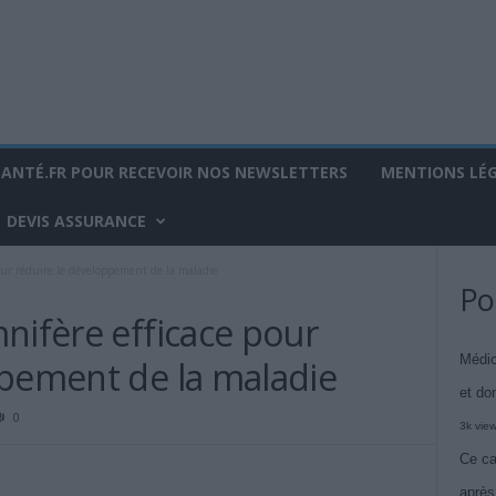
SANTÉ.FR POUR RECEVOIR NOS NEWSLETTERS
MENTIONS LÉ
DEVIS ASSURANCE
our réduire le développement de la maladie
Po
nifère efficace pour
Médic
ppement de la maladie
et do
0
3k vie
Ce ca
après