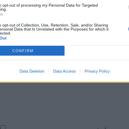
to opt-out of processing my Personal Data for Targeted
ing.
In
o opt-out of Collection, Use, Retention, Sale, and/or Sharing
ersonal Data that Is Unrelated with the Purposes for which it
lected.
Out
CONFIRM
Article suivant
le
Doit-on arrêter de porter des
soutiens-gorges ?
Data Deletion
Data Access
Privacy Policy
R