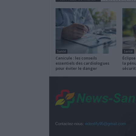
Santé
Santé
Canicule : les conseils
Éclipse
essentiels des cardiologues
la pénu
pour éviter le danger
sécurit
Contactez-nous:
edentify95@gmail.com