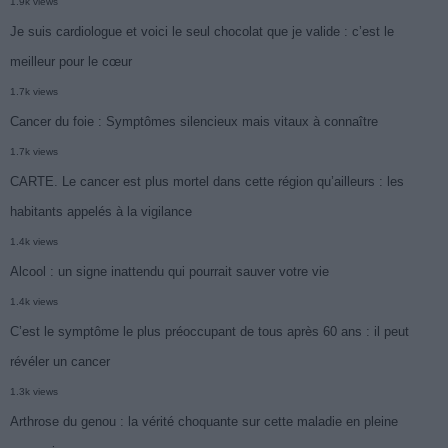
1.9k views
Je suis cardiologue et voici le seul chocolat que je valide : c’est le
meilleur pour le cœur
1.7k views
Cancer du foie : Symptômes silencieux mais vitaux à connaître
1.7k views
CARTE. Le cancer est plus mortel dans cette région qu’ailleurs : les
habitants appelés à la vigilance
1.4k views
Alcool : un signe inattendu qui pourrait sauver votre vie
1.4k views
C’est le symptôme le plus préoccupant de tous après 60 ans : il peut
révéler un cancer
1.3k views
Arthrose du genou : la vérité choquante sur cette maladie en pleine