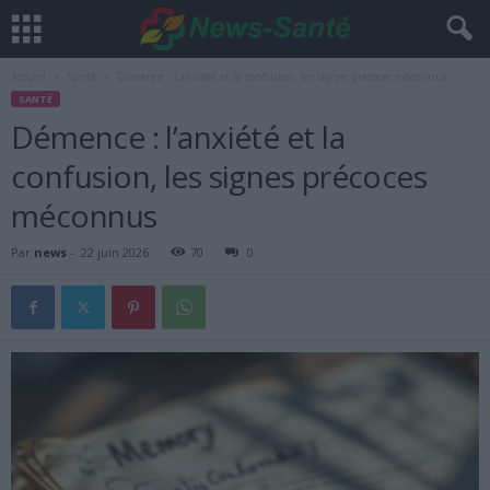
Accueil
Santé
Démence : l’anxiété et la confusion, les signes précoces méconnus
SANTÉ
Démence : l’anxiété et la
confusion, les signes précoces
méconnus
Par
news
-
22 juin 2026
70
0