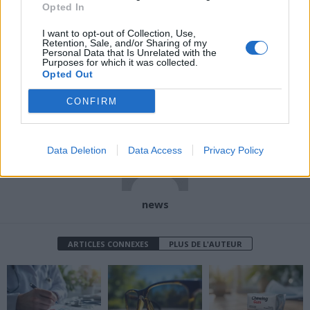
Opted In
Article précédent
Article suivant
Découvrez la crème
I want to opt-out of Collection, Use,
Canicule : 6 conseils d’un
Retention, Sale, and/or Sharing of my
naturelle recommandée
urgentiste pour rester en
Personal Data that Is Unrelated with the
par 60 Millions de
Purposes for which it was collected.
sécurité
Opted Out
consommateurs pour
votre eczéma
CONFIRM
Data Deletion
Data Access
Privacy Policy
news
ARTICLES CONNEXES
PLUS DE L'AUTEUR