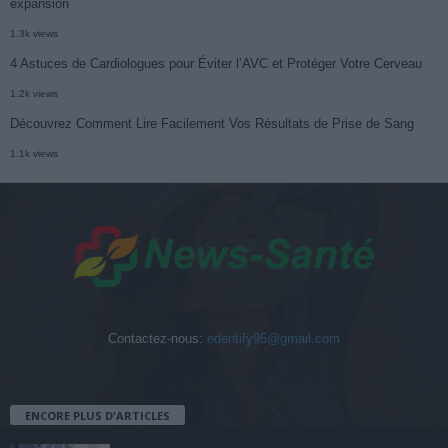
expansion
1.3k views
4 Astuces de Cardiologues pour Éviter l’AVC et Protéger Votre Cerveau
1.2k views
Découvrez Comment Lire Facilement Vos Résultats de Prise de Sang
1.1k views
Contactez-nous:
edentify95@gmail.com
ENCORE PLUS D'ARTICLES