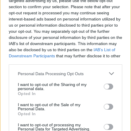
targeted advertising by us, please use the below opt-out
ses rendez-vous ou ses conversations.
section to confirm your selection. Please note that after your
opt-out request is processed you may continue seeing
Le médecin traitant reste le premier contact. Il pourra orienter vers
interest-based ads based on personal information utilized by
une consultation spécialisée en mémoire, neurologue ou gériatre.
us or personal information disclosed to third parties prior to
Tenir un journal des épisodes d’anxiété ou de confusion, en notant
your opt-out. You may separately opt-out of the further
la date, le contexte et la durée, ainsi que recueillir le témoignage
disclosure of your personal information by third parties on the
IAB’s list of downstream participants. This information may
des proches, facilite le diagnostic.
also be disclosed by us to third parties on the
IAB’s List of
Downstream Participants
that may further disclose it to other
Un diagnostic précoce permet d’accéder à des traitements, comme
third parties.
les inhibiteurs de l’acétylcholinestérase (donepezil, galantamine,
rivastigmine), qui peuvent aider à réduire temporairement certains
Personal Data Processing Opt Outs
symptômes et à mieux gérer le quotidien. En cas de doute, il vaut
I want to opt-out of the Sharing of my
mieux consulter rapidement plutôt que d’attendre que les troubles
personal data.
de mémoire deviennent trop importants.
Opted In
I want to opt-out of the Sale of my
Personal Data.
Opted In
I want to opt-out of processing my
Personal Data for Targeted Advertising.