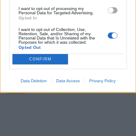
ARTICLES CONNEXES
PLUS DE L'AUTEUR
I want to opt-out of processing my
Personal Data for Targeted Advertising.
Opted In
I want to opt-out of Collection, Use,
Retention, Sale, and/or Sharing of my
Personal Data that Is Unrelated with the
Santé
Santé
Santé
Purposes for which it was collected.
Canicule : les conseils
Éclipse du 12 août :
Un chewing-gum
Opted Out
essentiels des
attention à la pénurie de
révolutionnaire pour
cardiologues pour
lunettes de sécurité
combattre le cancer
éviter le danger
buccal
CONFIRM
LAISSER UN COMMENTAIRE
Data Deletion
Data Access
Privacy Policy