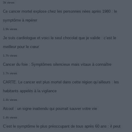
3k views
Ce cancer mortel explose chez les personnes nées après 1980 : le
symptôme à repérer
1.9k views
Je suis cardiologue et voici le seul chocolat que je valide : c’est le
meilleur pour le cœur
1.7k views
Cancer du foie : Symptômes silencieux mais vitaux à connaître
1.7k views
CARTE. Le cancer est plus mortel dans cette région qu’ailleurs : les
habitants appelés à la vigilance
1.4k views
Alcool : un signe inattendu qui pourrait sauver votre vie
1.4k views
C’est le symptôme le plus préoccupant de tous après 60 ans : il peut