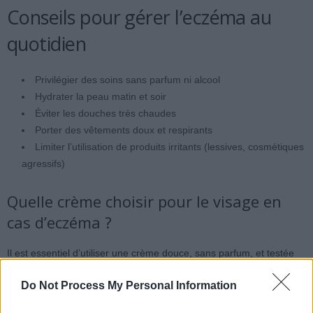
Conseils pour gérer l’eczéma au
quotidien
Privilégier des soins sans parfum ni alcool
Hydrater la peau matin et soir
Éviter les douches très chaudes
Porter des vêtements doux et respirants
Limiter l’utilisation de produits irritants (lessives, cosmétiques
agressifs)
Quelle crème choisir pour le visage en
cas d’eczéma ?
Il est essentiel d’utiliser une crème douce, sans parfum, et testée
dermatologiquement. Grâce à sa formule 99 % naturelle et à sa
Do Not Process My Personal Information
technologie innovante,
L’Émollient
de Pomad Paris apparaît
comme une option intéressante pour apaiser l’eczéma sans