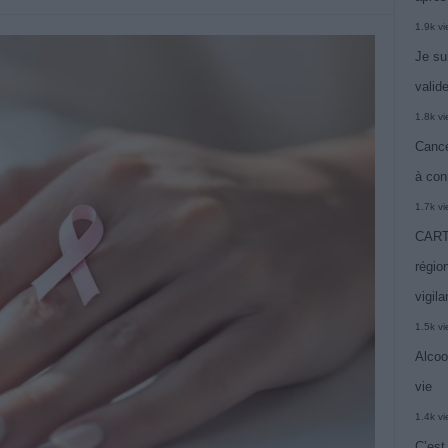
1.9k v
Je su
valide
1.8k v
Cance
à con
1.7k v
CARTE
région
vigil
1.5k v
Alcoo
vie
1.4k v
C’est