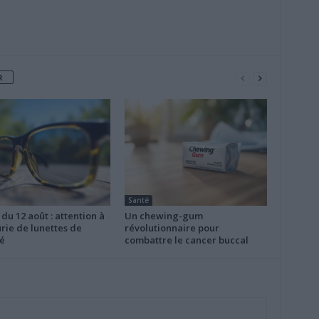
R
Santé
 du 12 août : attention à
Un chewing-gum
rie de lunettes de
révolutionnaire pour
é
combattre le cancer buccal