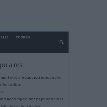
GALES
COOKIES
pulaires
ament retiré en urgence pour risques graves
nnées falsifiées
iews
ncer mortel explose chez les personnes nées
 1980 : le symptôme à repérer