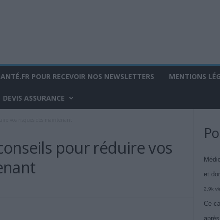
SANTÉ.FR POUR RECEVOIR NOS NEWSLETTERS
MENTIONS LÉ
DEVIS ASSURANCE
duire vos risques dès maintenant
Po
 conseils pour réduire vos
Médic
enant
et do
2.9k v
Ce ca
après