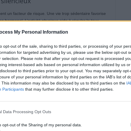
 silencieux
nt un facteur de risque. Une vie trop sédentaire favorise
me hormonal. L’activité physique aide à réguler le taux
s dans la croissance des cellules cancéreuses. Elle
ocess My Personal Information
 dans l’organisme. Les experts recommandent au moins
jour, comme la marche rapide ou le vélo. Bouger
to opt-out of the sale, sharing to third parties, or processing of your per
e de cancer du sein ainsi que celui d’autres maladies
formation for targeted advertising by us, please use the below opt-out s
r selection. Please note that after your opt-out request is processed y
eing interest-based ads based on personal information utilized by us or
ode de vie qui peuvent
disclosed to third parties prior to your opt-out. You may separately opt-
losure of your personal information by third parties on the IAB’s list of
. This information may also be disclosed by us to third parties on the
IA
Participants
that may further disclose it to other third parties.
clé après la ménopause
l Data Processing Opt Outs
ans le risque de cancer du sein, surtout après la
 la production d’œstrogènes, hormones qui peuvent
o opt-out of the Sharing of my personal data.
uses. La graisse favorise aussi l’inflammation chronique et