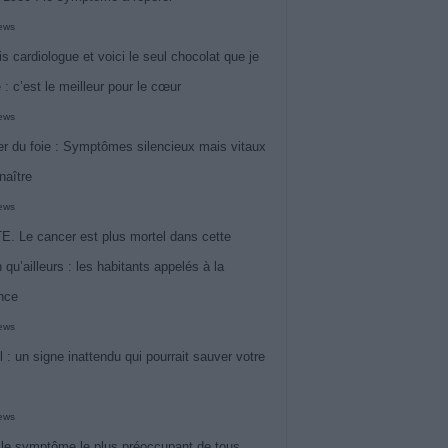
iews
is cardiologue et voici le seul chocolat que je
 : c’est le meilleur pour le cœur
iews
r du foie : Symptômes silencieux mais vitaux
naître
iews
. Le cancer est plus mortel dans cette
 qu’ailleurs : les habitants appelés à la
ance
iews
l : un signe inattendu qui pourrait sauver votre
iews
 le symptôme le plus préoccupant de tous