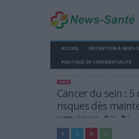
n
e
w
s
-
s
a
ACCUEIL
INSCRIPTION À NEWS-
n
t
POLITIQUE DE CONFIDENTIALITÉ
e
.
Accueil
Santé
Cancer du sein : 5 conseils pour ré
f
SANTÉ
r
Cancer du sein : 5
risques dès maint
Par
news
-
12 mars 2026
131
0