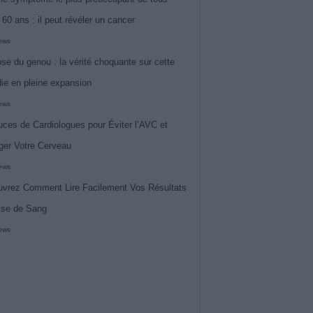
 60 ans : il peut révéler un cancer
iews
ose du genou : la vérité choquante sur cette
ie en pleine expansion
iews
uces de Cardiologues pour Éviter l’AVC et
ger Votre Cerveau
iews
vrez Comment Lire Facilement Vos Résultats
ise de Sang
iews