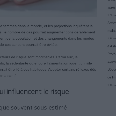
après
1.3k v
Arthr
e femmes dans le monde, et les projections inquiètent la
malad
es, le nombre de cas pourrait augmenter considérablement
sement de la population et des changements dans les modes
1.3k v
de ces cancers pourrait être évitée.
4 Ast
Proté
cteurs de risque sont modifiables. Parmi eux, la
1.2k v
ds, la sédentarité ou encore l’alimentation jouent un rôle
rrait être lié à ces habitudes. Adopter certains réflexes dès
Décou
r la santé.
de Pr
1.1k v
ui influencent le risque
isque souvent sous-estimé