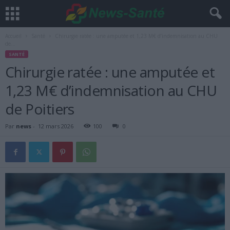
Accueil
Santé
Chirurgie ratée : une amputée et 1,23 M€ d’indemnisation au CHU
de...
SANTÉ
Chirurgie ratée : une amputée et
1,23 M€ d’indemnisation au CHU
de Poitiers
Par
news
-
12 mars 2026
100
0