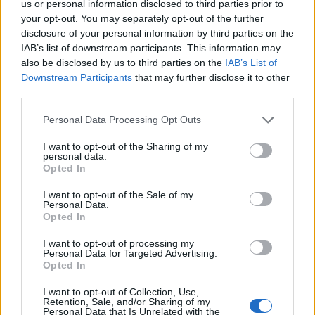
us or personal information disclosed to third parties prior to
your opt-out. You may separately opt-out of the further
disclosure of your personal information by third parties on the
IAB’s list of downstream participants. This information may
also be disclosed by us to third parties on the
IAB’s List of
Downstream Participants
that may further disclose it to other
news
third parties.
Personal Data Processing Opt Outs
ARTICLES CONNEXES
PLUS DE L'AUTEUR
I want to opt-out of the Sharing of my
personal data.
Opted In
I want to opt-out of the Sale of my
Personal Data.
Opted In
Santé
Santé
Santé
Canicule : les conseils
Éclipse du 12 août :
Un chewing-gum
essentiels des
attention à la pénurie de
révolutionnaire pour
I want to opt-out of processing my
cardiologues pour
lunettes de sécurité
combattre le cancer
Personal Data for Targeted Advertising.
éviter le danger
buccal
Opted In
I want to opt-out of Collection, Use,
Retention, Sale, and/or Sharing of my
Personal Data that Is Unrelated with the