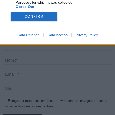
LAISSER UN COMMENTAIRE
Purposes for which it was collected.
Opted Out
CONFIRM
Data Deletion
Data Access
Privacy Policy
Enregistrer mon nom, email et site web dans ce navigateur pour la
prochaine fois que je commenterai.