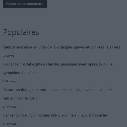
Populaires
Médicament retiré en urgence pour risques graves et données falsifiées
3k views
Ce cancer mortel explose chez les personnes nées après 1980 : le
symptôme à repérer
1.9k views
Je suis cardiologue et voici le seul chocolat que je valide : c’est le
meilleur pour le cœur
1.7k views
Cancer du foie : Symptômes silencieux mais vitaux à connaître
1.7k views