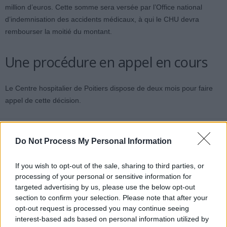
million d’euros. Cette somme sera versée par l’Office national
d’indemnisation des accidents médicaux, à qui le CHU devra
rembourser la moitié du montant.
Une procédure en appel en cours
Le Centre hospitalier de Poitiers dispose de deux mois pour faire
appel de cette décision.
Do Not Process My Personal Information
If you wish to opt-out of the sale, sharing to third parties, or
processing of your personal or sensitive information for
Article précédent
Article suivant
targeted advertising by us, please use the below opt-out
Cancer du sein : 5 conseils
Fatigue matinale :Un signe
section to confirm your selection. Please note that after your
pour réduire vos risques
précoce de la sclérose en
opt-out request is processed you may continue seeing
dès maintenant
plaques ?
interest-based ads based on personal information utilized by