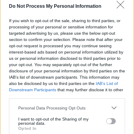
d’oxygène vers les tissus, ce qui peut réduire l’inflammation et
Do Not Process My Personal Information
détendre les muscles. Une compresse froide, en revanche, diminue
l’inflammation en resserrant les vaisseaux sanguins. Elle limite
If you wish to opt-out of the sale, sharing to third parties, or
l’œdème et ralentit la transmission de la douleur, offrant un effet
processing of your personal or sensitive information for
anesthésiant. Le froid est surtout recommandé en cas de douleur
targeted advertising by us, please use the below opt-out
intense ou de gonflement.
section to confirm your selection. Please note that after your
opt-out request is processed you may continue seeing
interest-based ads based on personal information utilized by
us or personal information disclosed to third parties prior to
your opt-out. You may separately opt-out of the further
disclosure of your personal information by third parties on the
IAB’s list of downstream participants. This information may
also be disclosed by us to third parties on the
IAB’s List of
Article précédent
Article suivant
Downstream Participants
that may further disclose it to other
Ronflements dangereux
Cancer du sein : 5 conseils
third parties.
pour le cœur : ce que vous
pour réduire vos risques
devez savoir
dès maintenant
Personal Data Processing Opt Outs
I want to opt-out of the Sharing of my
personal data.
Opted In