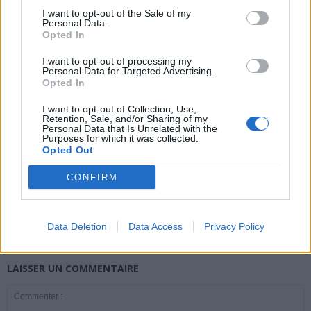
I want to opt-out of the Sale of my
Personal Data.
Opted In
news
I want to opt-out of processing my
Personal Data for Targeted Advertising.
Opted In
ARTICLES CONNEXES
PLUS DE L'AUTEUR
I want to opt-out of Collection, Use,
Retention, Sale, and/or Sharing of my
Personal Data that Is Unrelated with the
Purposes for which it was collected.
Opted Out
Santé
Santé
Santé
CONFIRM
Canicule : les conseils
Éclipse du 12 août :
Un chewing-gum
essentiels des
attention à la pénurie de
révolutionnaire pour
cardiologues pour
lunettes de sécurité
combattre le cancer
éviter le danger
buccal
Data Deletion
Data Access
Privacy Policy
LAISSER UN COMMENTAIRE