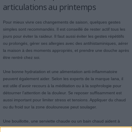
articulations au printemps
Pour mieux vivre ces changements de saison, quelques gestes
simples sont recommandés. Il est conseillé de rester actif tous les
jours pour éviter la raideur. Il faut aussi éviter les gestes répétitifs
ou prolongés, gérer ses allergies avec des antihistaminiques, aérer
la maison à des moments appropriés, et prendre une douche après
être rentré chez soi.
Une bonne hydratation et une alimentation anti-inflammatoire
peuvent également aider. Selon les experts de la marque Iana, il
est utile d’avoir recours à la méditation ou à la sophrologie pour
détourner l’attention de la douleur. Se reposer suffisamment est
aussi important pour limiter stress et tensions. Appliquer du chaud
ou du froid sur la zone douloureuse peut soulager.
Une bouillotte, une serviette chaude ou un bain chaud aident à
dilater les vaisseaux sanguins, favorisant l’afflux de sang et