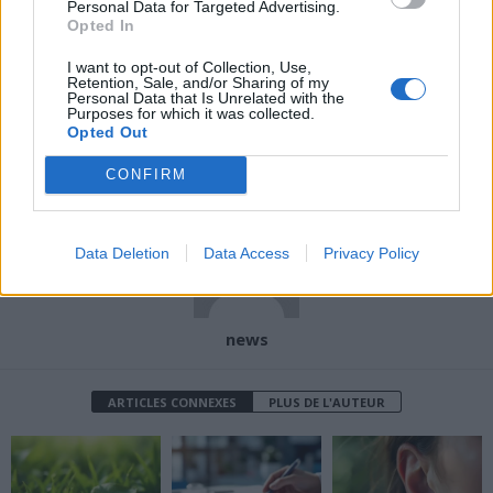
Personal Data for Targeted Advertising.
Opted In
Article précédent
Article suivant
I want to opt-out of Collection, Use,
Retention, Sale, and/or Sharing of my
Ces 9 choses que les
5 astuces essentielles
Personal Data that Is Unrelated with the
Purposes for which it was collected.
ophtalmologues ne font
pour protéger votre cœur
Opted Out
jamais pour éviter
dès aujourd’hui
d’abîmer leurs yeux
CONFIRM
Data Deletion
Data Access
Privacy Policy
news
ARTICLES CONNEXES
PLUS DE L'AUTEUR