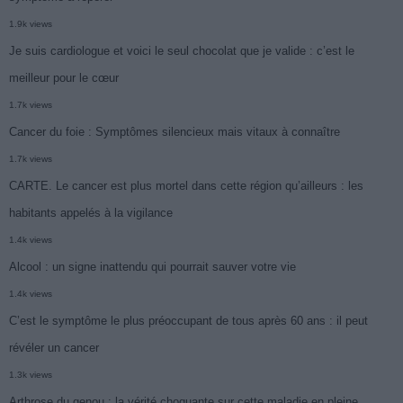
1.9k views
Je suis cardiologue et voici le seul chocolat que je valide : c’est le
meilleur pour le cœur
1.7k views
Cancer du foie : Symptômes silencieux mais vitaux à connaître
1.7k views
CARTE. Le cancer est plus mortel dans cette région qu’ailleurs : les
habitants appelés à la vigilance
1.4k views
Alcool : un signe inattendu qui pourrait sauver votre vie
1.4k views
C’est le symptôme le plus préoccupant de tous après 60 ans : il peut
révéler un cancer
1.3k views
Arthrose du genou : la vérité choquante sur cette maladie en pleine