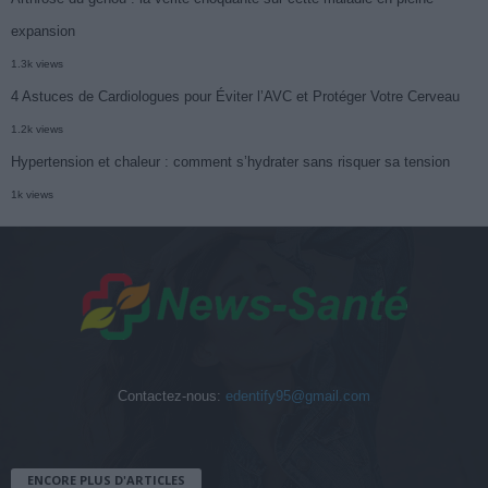
expansion
1.3k views
4 Astuces de Cardiologues pour Éviter l’AVC et Protéger Votre Cerveau
1.2k views
Hypertension et chaleur : comment s’hydrater sans risquer sa tension
1k views
Contactez-nous:
edentify95@gmail.com
ENCORE PLUS D'ARTICLES