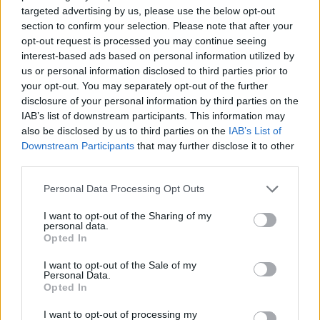
targeted advertising by us, please use the below opt-out
progressivement l’inflammation dans l’organisme et améliore la
section to confirm your selection. Please note that after your
santé des cellules. Même si ces changements demandent des
opt-out request is processed you may continue seeing
efforts, ils restent parmi les moyens les plus efficaces pour réduire
interest-based ads based on personal information utilized by
durablement les risques de cancers digestifs.
us or personal information disclosed to third parties prior to
your opt-out. You may separately opt-out of the further
Dépistage à partir de 50 ans
disclosure of your personal information by third parties on the
IAB’s list of downstream participants. This information may
also be disclosed by us to third parties on the
IAB’s List of
Enfin, les professionnels rappellent qu’un mode de vie sain ne
Downstream Participants
that may further disclose it to other
remplace pas le dépistage. Certains facteurs de risque, comme
third parties.
l’âge, les antécédents familiaux ou certaines maladies
inflammatoires, ne peuvent pas être contrôlés. C’est pourquoi il est
Personal Data Processing Opt Outs
fortement recommandé de réaliser un dépistage organisé du
I want to opt-out of the Sharing of my
cancer colorectal à partir de 50 ans. Lorsqu’il est effectué
personal data.
précocement, il permet de détecter des lésions précancéreuses
Opted In
avant qu’elles ne deviennent plus graves.
I want to opt-out of the Sale of my
Personal Data.
Opted In
I want to opt-out of processing my