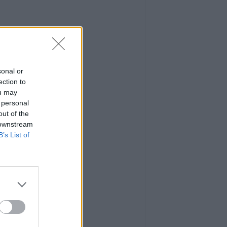
sonal or
ection to
ou may
 personal
out of the
 downstream
B’s List of