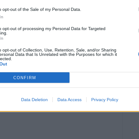
 un AVC. Connaître les gestes à adopter peut véritablement
o opt-out of the Sale of my Personal Data.
cerveau.
In
to opt-out of processing my Personal Data for Targeted
ing.
In
o opt-out of Collection, Use, Retention, Sale, and/or Sharing
ersonal Data that Is Unrelated with the Purposes for which it
lected.
Out
Article suivant
Comment reconnaître et prévenir
CONFIRM
re
l’hypertension qui touche un Français
sur trois
Data Deletion
Data Access
Privacy Policy