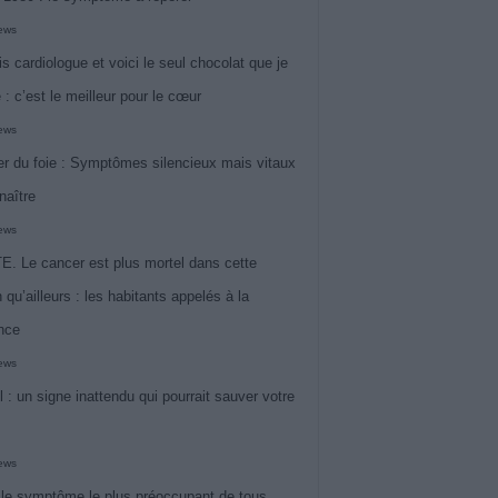
iews
is cardiologue et voici le seul chocolat que je
 : c’est le meilleur pour le cœur
iews
r du foie : Symptômes silencieux mais vitaux
naître
iews
. Le cancer est plus mortel dans cette
 qu’ailleurs : les habitants appelés à la
ance
iews
l : un signe inattendu qui pourrait sauver votre
iews
 le symptôme le plus préoccupant de tous