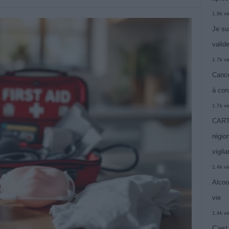
1.9k v
Je su
valide
1.7k v
Cance
à con
1.7k v
CARTE
région
vigil
1.4k v
Alcoo
vie
1.4k v
C’est