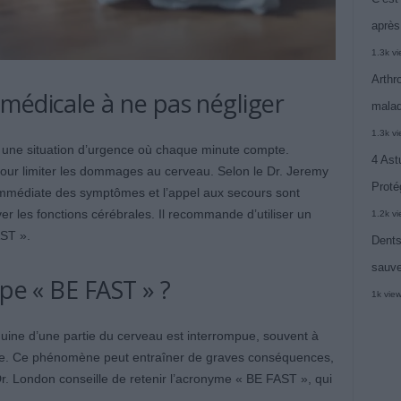
après
1.3k v
Arthr
médicale à ne pas négliger
malad
1.3k v
t une situation d’urgence où chaque minute compte.
4 Ast
t pour limiter les dommages au cerveau. Selon le Dr. Jeremy
Proté
immédiate des symptômes et l’appel aux secours sont
er les fonctions cérébrales. Il recommande d’utiliser un
1.2k v
ST ».
Dents
sauve
ipe « BE FAST » ?
1k vie
nguine d’une partie du cerveau est interrompue, souvent à
tère. Ce phénomène peut entraîner de graves conséquences,
Dr. London conseille de retenir l’acronyme « BE FAST », qui