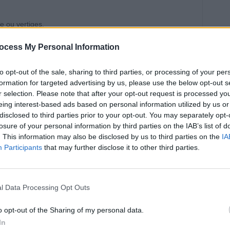
e ou vertiges.
s dans la vision, comme une perte totale ou double
ocess My Personal Information
ymétrie du visage, notamment sur un côté.
to opt-out of the sale, sharing to third parties, or processing of your per
é à lever un bras.
formation for targeted advertising by us, please use the below opt-out s
nt ou difficulté à s’exprimer.
r selection. Please note that after your opt-out request is processed y
édiatement le 911 dès que les symptômes apparaissent. Le
eing interest-based ads based on personal information utilized by us or
du tissu cérébral préservé. »
disclosed to third parties prior to your opt-out. You may separately opt-
losure of your personal information by third parties on the IAB’s list of
gnes d’AVC ?
. This information may also be disclosed by us to third parties on the
IA
Participants
that may further disclose it to other third parties.
z un ou plusieurs symptômes, est de contacter rapidement
 ne faut surtout pas tenter de conduire soi-même ou de
l Data Processing Opt Outs
pital. « Les traitements peuvent être commencés en
informée à l’avance », précise-t-il. Une intervention rapide
o opt-out of the Sharing of my personal data.
 récupération et de limiter les séquelles.
In