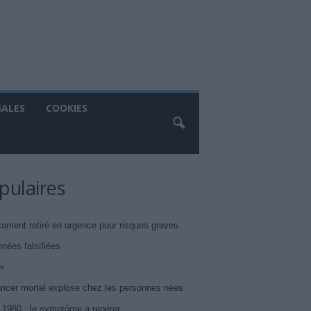
GALES
COOKIES
pulaires
ament retiré en urgence pour risques graves
nnées falsifiées
ws
ncer mortel explose chez les personnes nées
 1980 : le symptôme à repérer