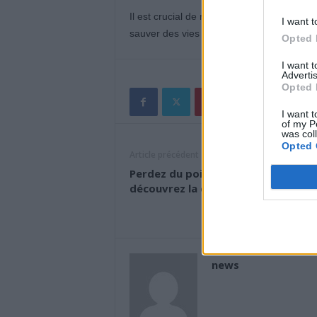
Il est crucial de réagir sans délai face à
I want t
sauver des vies et réduire l’impact sur le 
Opted 
I want 
Advertis
Opted 
I want t
of my P
was col
Opted 
Article précédent
Perdez du poids en marchant :
découvrez la distance idéale à suiv
news