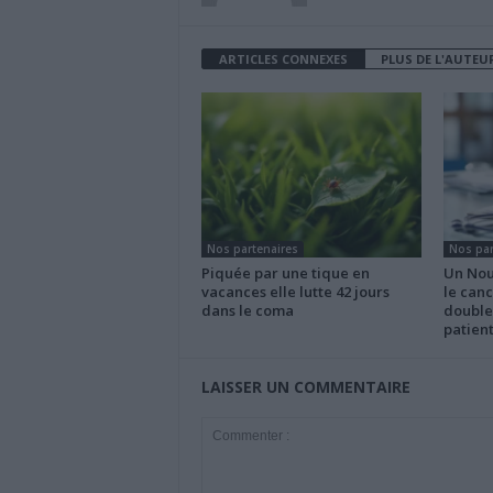
ARTICLES CONNEXES
PLUS DE L'AUTEU
Nos partenaires
Nos par
Piquée par une tique en
Un Nou
vacances elle lutte 42 jours
le can
dans le coma
double
patient
LAISSER UN COMMENTAIRE