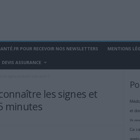
SANTÉ.FR POUR RECEVOIR NOS NEWSLETTERS
MENTIONS LÉ
DEVIS ASSURANCE
les signes et sauver une vie en 5...
Po
onnaître les signes et
Médic
 5 minutes
et do
3k vie
Ce ca
après