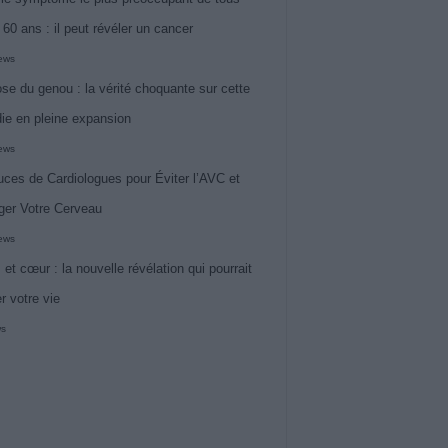
 60 ans : il peut révéler un cancer
iews
ose du genou : la vérité choquante sur cette
ie en pleine expansion
iews
uces de Cardiologues pour Éviter l’AVC et
ger Votre Cerveau
iews
 et cœur : la nouvelle révélation qui pourrait
r votre vie
ws