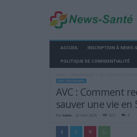
n
e
w
s
-
s
a
ACCUEIL
INSCRIPTION À NEWS-
n
t
POLITIQUE DE CONFIDENTIALITÉ
e
.
Accueil
Nos partenaires
AVC : Comment reconnaître 
f
NOS PARTENAIRES
r
AVC : Comment rec
sauver une vie en
Par
news
-
23 mars 2026
1611
0