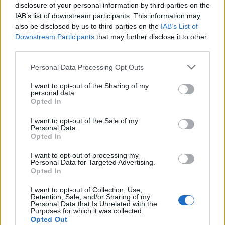
peuvent pas agir seules.
disclosure of your personal information by third parties on the
IAB’s list of downstream participants. This information may
also be disclosed by us to third parties on the
IAB’s List of
Il recommande néanmoins un protocole précis : prendre pendant
Downstream Participants
that may further disclose it to other
trois mois cinq souches de Lactobacillus et cinq d’Enterococcus,
third parties.
sous surveillance médicale. Il insiste sur l’importance de consulter
un professionnel avant de commencer toute supplémentation.
Personal Data Processing Opt Outs
I want to opt-out of the Sharing of my
personal data.
Opted In
I want to opt-out of the Sale of my
Personal Data.
Opted In
Article précédent
Article suivant
Ce que votre vitesse de
Hantavirus : la menace
I want to opt-out of processing my
marche révèle vraiment
Personal Data for Targeted Advertising.
silencieuse qui se cache en
Opted In
sur votre personnalité
France
I want to opt-out of Collection, Use,
Retention, Sale, and/or Sharing of my
Personal Data that Is Unrelated with the
Purposes for which it was collected.
Opted Out