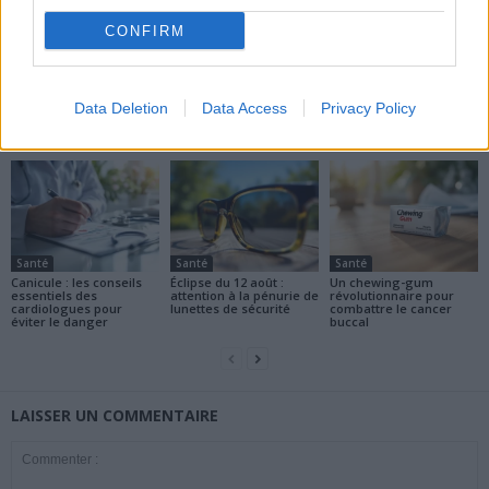
CONFIRM
news
Data Deletion
Data Access
Privacy Policy
ARTICLES CONNEXES
PLUS DE L'AUTEUR
Santé
Santé
Santé
Canicule : les conseils
Éclipse du 12 août :
Un chewing-gum
essentiels des
attention à la pénurie de
révolutionnaire pour
cardiologues pour
lunettes de sécurité
combattre le cancer
éviter le danger
buccal
LAISSER UN COMMENTAIRE