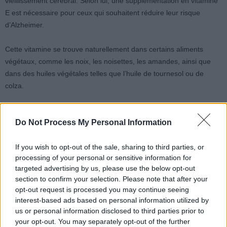
vieillissement cérébral. Selon lui, une supplémentation en vitamine
E est nécessaire pour ceux qui souhaitent réduire leur risque
d’Alzheimer.
Cette vitamine se trouve naturellement dans certains aliments
végétaux, comme les noix, les noisettes, les amandes, ainsi que
dans des huiles végétales telles que l’huile de tournesol ou de
colza.
Comment appliquer ces
Do Not Process My Personal Information
connaissances dans la vie
If you wish to opt-out of the sale, sharing to third parties, or
quotidienne ?
processing of your personal or sensitive information for
targeted advertising by us, please use the below opt-out
section to confirm your selection. Please note that after your
Malgré des résultats prometteurs, le docteur Berrebi reste prudent.
opt-out request is processed you may continue seeing
Il rappelle que ces études doivent être confirmées à grande échelle
interest-based ads based on personal information utilized by
chez l’humain. Il précise que les souches probiotiques administrées
us or personal information disclosed to third parties prior to
ne colonisent pas forcément l’intestin de tous, et qu’elles ne
your opt-out. You may separately opt-out of the further