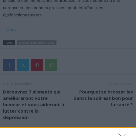
la fluidité des membranes neuronales. Si vous souffrez d’une
carence en ces bonnes graisses, peut entraîner des
dysfonctionnements
Lire…
TAGS
LA SANTE AU QUOTIDIEN
Article précédent
Article suivant
Découvrez 7 aliments qui
Pourquoi se brosser les
amélioreront votre
dents le soir est bon pour
humeur et vous aideront à
la santé ?
lutter contre la
dépression