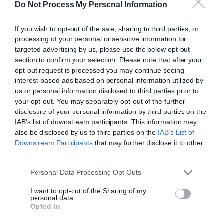
Do Not Process My Personal Information
If you wish to opt-out of the sale, sharing to third parties, or
processing of your personal or sensitive information for
News Santé
targeted advertising by us, please use the below opt-out
section to confirm your selection. Please note that after your
https://news-sante.fr
opt-out request is processed you may continue seeing
interest-based ads based on personal information utilized by
ARTICLES CONNEXES
PLUS DE L'AUTEUR
us or personal information disclosed to third parties prior to
your opt-out. You may separately opt-out of the further
disclosure of your personal information by third parties on the
IAB’s list of downstream participants. This information may
also be disclosed by us to third parties on the
IAB’s List of
Downstream Participants
that may further disclose it to other
Santé
Santé
Santé
third parties.
Canicule : les conseils
Éclipse du 12 août :
Un chewing-gum
essentiels des
attention à la pénurie de
révolutionnaire pour
cardiologues pour
lunettes de sécurité
combattre le cancer
Personal Data Processing Opt Outs
éviter le danger
buccal
I want to opt-out of the Sharing of my
personal data.
Opted In