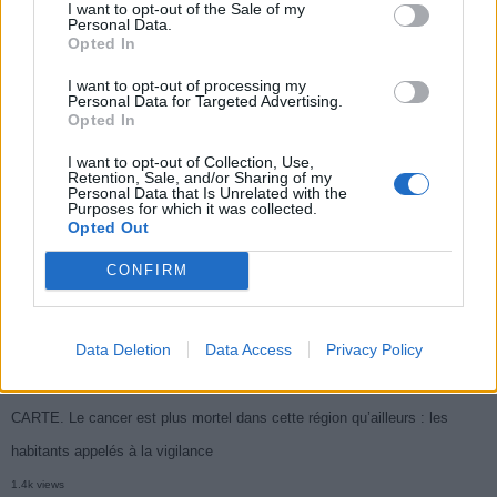
I want to opt-out of the Sale of my
Populaires
Personal Data.
Opted In
I want to opt-out of processing my
Médicament retiré en urgence pour risques graves et données falsifiées
Personal Data for Targeted Advertising.
Opted In
3k views
Ce cancer mortel explose chez les personnes nées après 1980 : le
I want to opt-out of Collection, Use,
Retention, Sale, and/or Sharing of my
symptôme à repérer
Personal Data that Is Unrelated with the
Purposes for which it was collected.
1.9k views
Opted Out
Je suis cardiologue et voici le seul chocolat que je valide : c’est le
CONFIRM
meilleur pour le cœur
1.7k views
Data Deletion
Data Access
Privacy Policy
Cancer du foie : Symptômes silencieux mais vitaux à connaître
1.7k views
CARTE. Le cancer est plus mortel dans cette région qu’ailleurs : les
habitants appelés à la vigilance
1.4k views