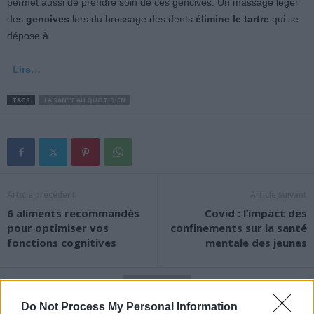
permet aussi de prendre soin de ces gencives. Un massage léger
des
gencives
lors du brossage des dents
élimine le tartre
qui se
dépose à
Lire…
TAGS
LA SANTE AU QUOTIDIEN
Article précédent
Article suivant
6 aliments recommandés
Covid : l’impact des
pour optimiser vos
confinements sur la santé
fonctions cognitives
mentale des jeunes
Do Not Process My Personal Information