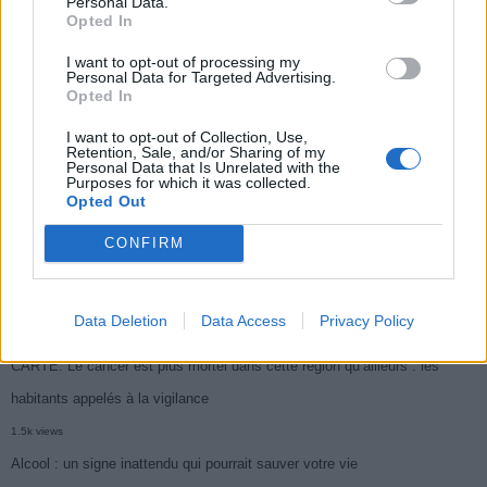
Personal Data.
Opted In
Médicament retiré en urgence pour risques graves et données falsifiées
I want to opt-out of processing my
2.9k views
Personal Data for Targeted Advertising.
Opted In
Ce cancer mortel explose chez les personnes nées après 1980 : le
I want to opt-out of Collection, Use,
symptôme à repérer
Retention, Sale, and/or Sharing of my
Personal Data that Is Unrelated with the
1.9k views
Purposes for which it was collected.
Opted Out
Je suis cardiologue et voici le seul chocolat que je valide : c’est le
meilleur pour le cœur
CONFIRM
1.7k views
Cancer du foie : Symptômes silencieux mais vitaux à connaître
Data Deletion
Data Access
Privacy Policy
1.7k views
CARTE. Le cancer est plus mortel dans cette région qu’ailleurs : les
habitants appelés à la vigilance
1.5k views
Alcool : un signe inattendu qui pourrait sauver votre vie