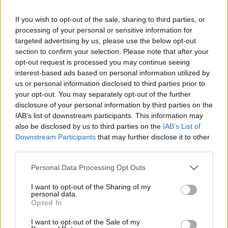
If you wish to opt-out of the sale, sharing to third parties, or
News Santé
processing of your personal or sensitive information for
targeted advertising by us, please use the below opt-out
https://news-sante.fr
section to confirm your selection. Please note that after your
opt-out request is processed you may continue seeing
ARTICLES CONNEXES
PLUS DE L'AUTEUR
interest-based ads based on personal information utilized by
us or personal information disclosed to third parties prior to
your opt-out. You may separately opt-out of the further
disclosure of your personal information by third parties on the
IAB’s list of downstream participants. This information may
also be disclosed by us to third parties on the
IAB’s List of
Santé
Santé
Santé
Downstream Participants
that may further disclose it to other
Canicule : les conseils
Éclipse du 12 août :
Un chewing-gum
third parties.
essentiels des
attention à la pénurie de
révolutionnaire pour
cardiologues pour
lunettes de sécurité
combattre le cancer
éviter le danger
buccal
Personal Data Processing Opt Outs
I want to opt-out of the Sharing of my
personal data.
Opted In
Populaires
I want to opt-out of the Sale of my