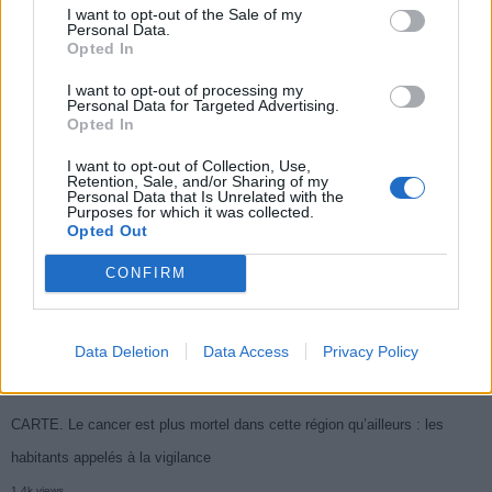
I want to opt-out of the Sale of my
Populaires
Personal Data.
Opted In
I want to opt-out of processing my
Médicament retiré en urgence pour risques graves et données falsifiées
Personal Data for Targeted Advertising.
Opted In
3k views
Ce cancer mortel explose chez les personnes nées après 1980 : le
I want to opt-out of Collection, Use,
Retention, Sale, and/or Sharing of my
symptôme à repérer
Personal Data that Is Unrelated with the
Purposes for which it was collected.
1.9k views
Opted Out
Je suis cardiologue et voici le seul chocolat que je valide : c’est le
CONFIRM
meilleur pour le cœur
1.7k views
Data Deletion
Data Access
Privacy Policy
Cancer du foie : Symptômes silencieux mais vitaux à connaître
1.7k views
CARTE. Le cancer est plus mortel dans cette région qu’ailleurs : les
habitants appelés à la vigilance
1.4k views