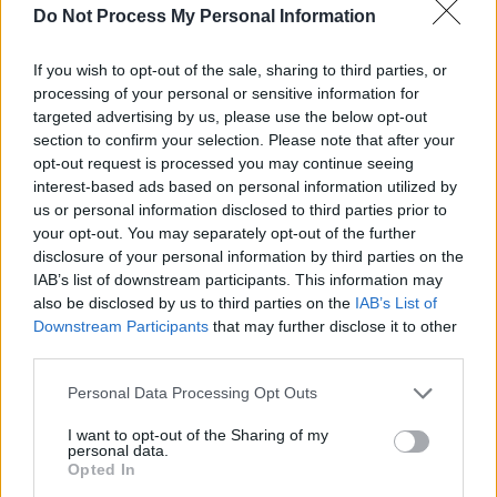
Do Not Process My Personal Information
If you wish to opt-out of the sale, sharing to third parties, or
processing of your personal or sensitive information for
targeted advertising by us, please use the below opt-out
News Santé
section to confirm your selection. Please note that after your
https://news-sante.fr
opt-out request is processed you may continue seeing
interest-based ads based on personal information utilized by
us or personal information disclosed to third parties prior to
ARTICLES CONNEXES
PLUS DE L'AUTEUR
your opt-out. You may separately opt-out of the further
disclosure of your personal information by third parties on the
IAB’s list of downstream participants. This information may
also be disclosed by us to third parties on the
IAB’s List of
Downstream Participants
that may further disclose it to other
third parties.
Santé
Santé
Santé
Canicule : les conseils
Éclipse du 12 août :
Un chewing-gum
essentiels des
attention à la pénurie de
révolutionnaire pour
Personal Data Processing Opt Outs
cardiologues pour
lunettes de sécurité
combattre le cancer
éviter le danger
buccal
I want to opt-out of the Sharing of my
personal data.
Opted In