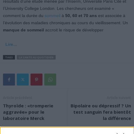
résultats d’une étude menée par l’Inserm, Université Paris Cité et
l’University College London. Les chercheurs ont examiné «
comment la durée du
sommeil
à
50, 60 et 70 ans
est associée à
l’évolution des maladies chroniques au cours du vieillissement. Un
manque de sommeil
accroit le risque de développer
Lire…
TAGS
LA SANTE AU QUOTIDIEN
Article précédent
Article suivant
Thyroïde : «tromperie
Bipolaire ou dépressif ? Un
aggravée» pour le
test sanguin fera bientôt
laboratoire Merck
la différence