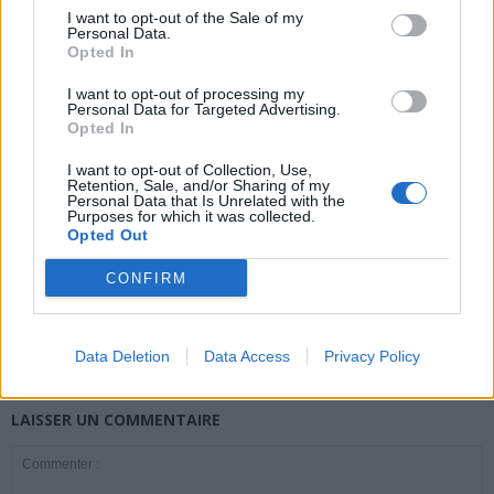
I want to opt-out of the Sale of my
Personal Data.
Opted In
news
I want to opt-out of processing my
Personal Data for Targeted Advertising.
Opted In
ARTICLES CONNEXES
PLUS DE L'AUTEUR
I want to opt-out of Collection, Use,
Retention, Sale, and/or Sharing of my
Personal Data that Is Unrelated with the
Purposes for which it was collected.
Opted Out
Santé
Santé
Santé
CONFIRM
Canicule : les conseils
Éclipse du 12 août :
Un chewing-gum
essentiels des
attention à la pénurie de
révolutionnaire pour
cardiologues pour
lunettes de sécurité
combattre le cancer
éviter le danger
buccal
Data Deletion
Data Access
Privacy Policy
LAISSER UN COMMENTAIRE