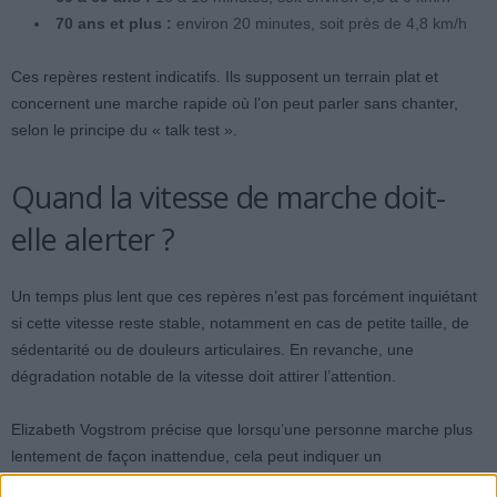
70 ans et plus :
environ 20 minutes, soit près de 4,8 km/h
Ces repères restent indicatifs. Ils supposent un terrain plat et
concernent une marche rapide où l’on peut parler sans chanter,
selon le principe du « talk test ».
Quand la vitesse de marche doit-
elle alerter ?
Un temps plus lent que ces repères n’est pas forcément inquiétant
si cette vitesse reste stable, notamment en cas de petite taille, de
sédentarité ou de douleurs articulaires. En revanche, une
dégradation notable de la vitesse doit attirer l’attention.
Elizabeth Vogstrom précise que lorsqu’une personne marche plus
lentement de façon inattendue, cela peut indiquer un
déconditionnement, une perte de masse musculaire, des limites