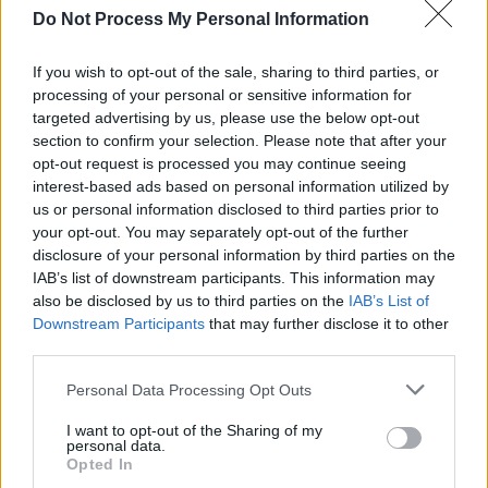
cardiovasculaires ou d’autres problèmes de santé. Il est alors
Do Not Process My Personal Information
conseillé d’en parler à un médecin, surtout si s’ajoutent des
symptômes comme l’essoufflement, des douleurs thoraciques, des
If you wish to opt-out of the sale, sharing to third parties, or
vertiges ou des chutes récentes.
processing of your personal or sensitive information for
targeted advertising by us, please use the below opt-out
section to confirm your selection. Please note that after your
opt-out request is processed you may continue seeing
interest-based ads based on personal information utilized by
us or personal information disclosed to third parties prior to
your opt-out. You may separately opt-out of the further
disclosure of your personal information by third parties on the
Article précédent
Article suivant
IAB’s list of downstream participants. This information may
90 % de la sérotonine se
Cancer avant 50 ans : la
also be disclosed by us to third parties on the
IAB’s List of
fabrique dans l’intestin
génération en danger
Downstream Participants
that may further disclose it to other
découvrez pourquoi votre
third parties.
ventre contrôle votre
bonheur
Personal Data Processing Opt Outs
I want to opt-out of the Sharing of my
personal data.
Opted In