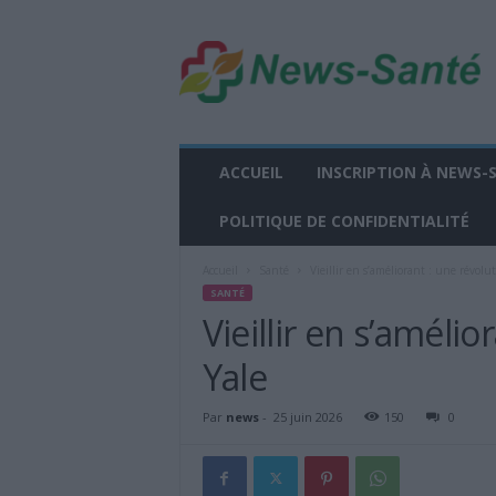
n
e
w
s
-
s
a
ACCUEIL
INSCRIPTION À NEWS-
n
t
POLITIQUE DE CONFIDENTIALITÉ
e
.
Accueil
Santé
Vieillir en s’améliorant : une révolu
f
SANTÉ
r
Vieillir en s’améli
Yale
Par
news
-
25 juin 2026
150
0