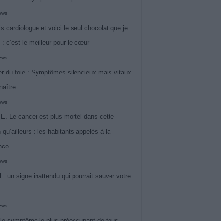
iews
is cardiologue et voici le seul chocolat que je
 : c’est le meilleur pour le cœur
iews
r du foie : Symptômes silencieux mais vitaux
naître
iews
. Le cancer est plus mortel dans cette
 qu’ailleurs : les habitants appelés à la
ance
iews
l : un signe inattendu qui pourrait sauver votre
iews
 le symptôme le plus préoccupant de tous