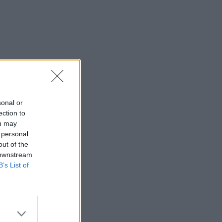
sonal or
ection to
ou may
 personal
out of the
 downstream
B’s List of