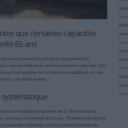
après
1.3k v
Arthr
tre que certaines capacités
malad
près 65 ans
1.3k v
4 Ast
ent est souvent associé à une perte progressive des
Proté
dant, une nouvelle étude remet en question cette idée. Des
1.2k v
é qu’il est possible de s’améliorer en vieillissant, et cela
Dents
 l’on a du vieillissement.
sauve
s systématique
1k vie
rcheurs ont analysé les données de 11 000 volontaires,
 suivis sur une période de 12 ans. Pendant cette période,
leurs capacités physiques, ainsi que leurs compétences