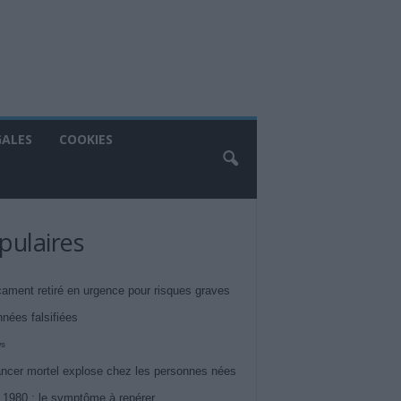
GALES
COOKIES
pulaires
ament retiré en urgence pour risques graves
nnées falsifiées
ws
ncer mortel explose chez les personnes nées
 1980 : le symptôme à repérer