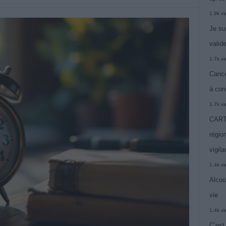
1.9k v
Je su
valide
1.7k v
Cance
à con
1.7k v
CARTE
région
vigil
1.4k v
Alcoo
vie
1.4k v
C’est