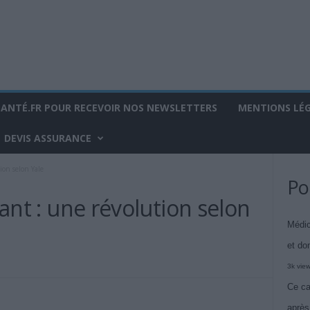
SANTÉ.FR POUR RECEVOIR NOS NEWSLETTERS
MENTIONS LÉ
DEVIS ASSURANCE
tion selon Yale
Po
orant : une révolution selon
Médic
et do
3k vie
Ce ca
après