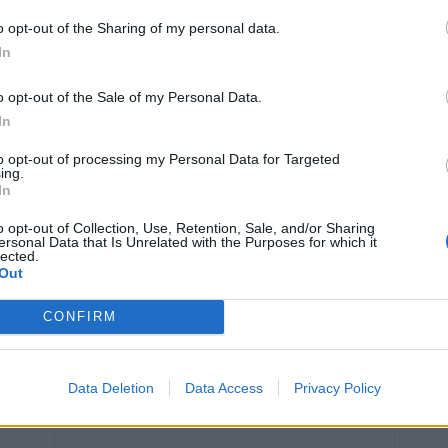
er de regard sur le grand âge
o opt-out of the Sharing of my personal data.
In
sible de continuer à évoluer après 65 ans. Elle encourage
o opt-out of the Sale of my Personal Data.
travailler dès aujourd’hui sur leur perception du
In
 pourrait contribuer à maintenir, voire à améliorer, ses
to opt-out of processing my Personal Data for Targeted
ing.
In
o opt-out of Collection, Use, Retention, Sale, and/or Sharing
ersonal Data that Is Unrelated with the Purposes for which it
lected.
Out
CONFIRM
Article suivant
Data Deletion
Data Access
Privacy Policy
leur
Attention danger : la vraie protection
 nos
solaire que vous ignorez