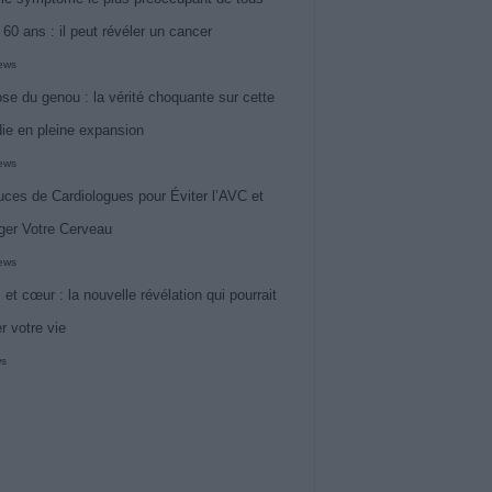
 60 ans : il peut révéler un cancer
iews
ose du genou : la vérité choquante sur cette
ie en pleine expansion
iews
uces de Cardiologues pour Éviter l’AVC et
ger Votre Cerveau
iews
 et cœur : la nouvelle révélation qui pourrait
r votre vie
ws