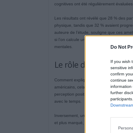
cognitives ont été régulièrement évaluées
Les résultats ont révélé que 28 % des par
physique, tandis que 32 % avaient progress
auteure de l’étude, souligne que ces amélio
si l’on calcule une moyenne, on observe 
mentales.
Do Not Pr
If you wish 
Le rôle de la percepti
sensitive in
confirm you
Comment expliquer que certains seniors s’
continue se
information 
américains, cela dépend surtout de leur é
further disc
perception positive du vieillissement au 
participants
avec le temps.
Downstream 
Inversement, une perception négative du v
et plus marqué, comme l’avait déjà montr
Persona