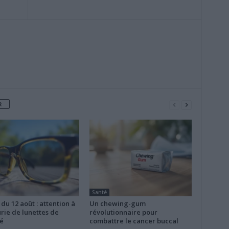
R
Santé
 du 12 août : attention à
Un chewing-gum
rie de lunettes de
révolutionnaire pour
é
combattre le cancer buccal