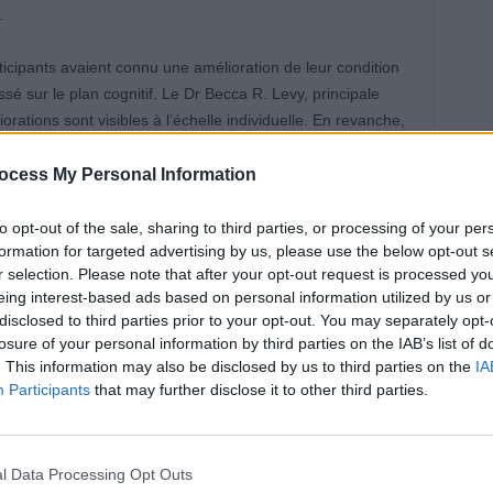
.
ticipants avaient connu une amélioration de leur condition
é sur le plan cognitif. Le Dr Becca R. Levy, principale
rations sont visibles à l’échelle individuelle. En revanche,
généralement un déclin global des capacités physiques et
ocess My Personal Information
to opt-out of the sale, sharing to third parties, or processing of your per
on du vieillissement
formation for targeted advertising by us, please use the below opt-out s
r selection. Please note that after your opt-out request is processed y
améliorent en vieillissant ? Selon les chercheurs
eing interest-based ads based on personal information utilized by us or
disclosed to third parties prior to your opt-out. You may separately opt-
tat d’esprit. Les personnes âgées qui avaient une
losure of your personal information by third parties on the IAB’s list of
début de l’étude ont eu tendance à progresser davantage
. This information may also be disclosed by us to third parties on the
IA
Participants
that may further disclose it to other third parties.
ieillissement est souvent associée à un déclin plus rapide
é une étude précédente du Dr Levy.
l Data Processing Opt Outs