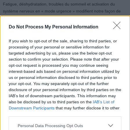
Fatigue, déshydratation, troubles du sommeil et activation du
système nerveux en « mode urgence » modifient notre façon de
réagir. Le cerveau interprète alors plus facilement certaines
situations comme des irritations ou des micro-agressions.
Do Not Process My Personal Information
Ce phénomène est temporaire et peut être inversé. Le sommeil,
If you wish to opt-out of the sale, sharing to third parties, or
l’hydratation et le repos sont essentiels pour retrouver un équilibre.
processing of your personal or sensitive information for
Le spécialiste rappelle que le stress, même s’il est normal, devient
targeted advertising by us, please use the below opt-out
section to confirm your selection. Please note that after your
problématique lorsqu’il est excessif, tout comme la chaleur. Mieux
opt-out request is processed you may continue seeing
comprendre ces réactions permet de relativiser certains
interest-based ads based on personal information utilized by
comportements, sans pour autant les excuser.
us or personal information disclosed to third parties prior to
your opt-out. You may separately opt-out of the further
disclosure of your personal information by third parties on the
IAB’s list of downstream participants. This information may
also be disclosed by us to third parties on the
IAB’s List of
Downstream Participants
that may further disclose it to other
third parties.
Article précédent
Article suivant
Découvrez pourquoi le
Vieillir en s’améliorant :
Personal Data Processing Opt Outs