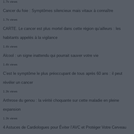
1.7k views
Cancer du foie : Symptômes silencieux mais vitaux à connaître
1.7k views
CARTE. Le cancer est plus mortel dans cette région qu’ailleurs : les
habitants appelés à la vigilance
1.4k views
Alcool : un signe inattendu qui pourrait sauver votre vie
1.4k views
C’est le symptôme le plus préoccupant de tous après 60 ans : il peut
révéler un cancer
1.3k views
Arthrose du genou : la vérité choquante sur cette maladie en pleine
expansion
1.3k views
4 Astuces de Cardiologues pour Éviter l’AVC et Protéger Votre Cerveau