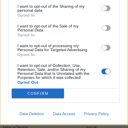
magnésium est vital pour
une révolution selon Yale
I want to opt-out of the Sharing of my
votre santé et comment
personal data.
éviter la carence
Opted In
I want to opt-out of the Sale of my
Personal Data.
Opted In
I want to opt-out of processing my
Personal Data for Targeted Advertising.
Opted In
news
I want to opt-out of Collection, Use,
Retention, Sale, and/or Sharing of my
Personal Data that Is Unrelated with the
ARTICLES CONNEXES
PLUS DE L'AUTEUR
Purposes for which it was collected.
Opted Out
CONFIRM
Santé
Santé
Santé
Data Deletion
Data Access
Privacy Policy
Canicule : les conseils
Éclipse du 12 août :
Un chewing-gum
essentiels des
attention à la pénurie de
révolutionnaire pour
cardiologues pour
lunettes de sécurité
combattre le cancer
éviter le danger
buccal