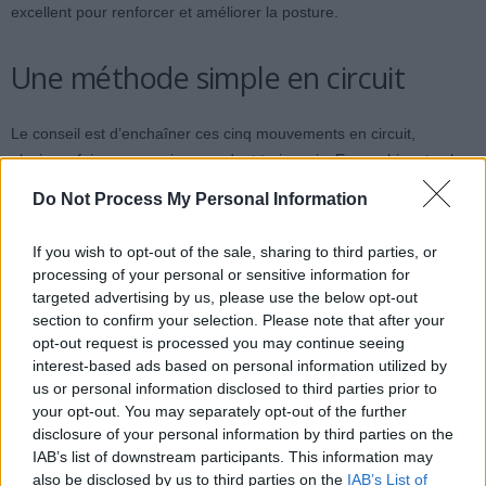
excellent pour renforcer et améliorer la posture.
Une méthode simple en circuit
Le conseil est d’enchaîner ces cinq mouvements en circuit,
plusieurs fois par semaine, pendant trois mois. En combinant cela
avec une marche régulière et une alimentation équilibrée, il est
Do Not Process My Personal Information
possible d’affiner sa silhouette avant l’été. Cette méthode est plus
efficace que de faire une centaine d’abdominaux dans l’urgence.
If you wish to opt-out of the sale, sharing to third parties, or
processing of your personal or sensitive information for
Se lancer sans pression
targeted advertising by us, please use the below opt-out
section to confirm your selection. Please note that after your
opt-out request is processed you may continue seeing
Il est important de commencer sans se mettre de pression. Mieux
interest-based ads based on personal information utilized by
vaut privilégier une progression douce, observer les petits
us or personal information disclosed to third parties prior to
changements chaque semaine, et apprendre à écouter son corps.
your opt-out. You may separately opt-out of the further
disclosure of your personal information by third parties on the
C’est souvent lorsque l’on arrête de compter les jours que les
IAB’s list of downstream participants. This information may
efforts portent réellement leurs fruits.
also be disclosed by us to third parties on the
IAB’s List of