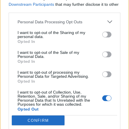
Downstream Participants
that may further disclose it to other
third parties.
Personal Data Processing Opt Outs
I want to opt-out of the Sharing of my
personal data.
Article précédent
Article suivant
Opted In
Ces organes vieillissent
Cancer de la peau : votre
plus vite que vous le
coiffeur peut sauver votre
I want to opt-out of the Sale of my
Personal Data.
pensez découvrez-les
vie
Opted In
I want to opt-out of processing my
Personal Data for Targeted Advertising.
Opted In
I want to opt-out of Collection, Use,
Retention, Sale, and/or Sharing of my
Personal Data that Is Unrelated with the
news
Purposes for which it was collected.
Opted Out
CONFIRM
ARTICLES CONNEXES
PLUS DE L'AUTEUR