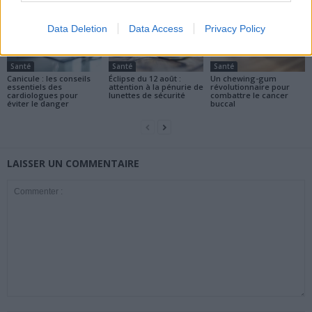
Data Deletion
Data Access
Privacy Policy
Santé
Santé
Santé
Canicule : les conseils
Éclipse du 12 août :
Un chewing-gum
essentiels des
attention à la pénurie de
révolutionnaire pour
cardiologues pour
lunettes de sécurité
combattre le cancer
éviter le danger
buccal
LAISSER UN COMMENTAIRE