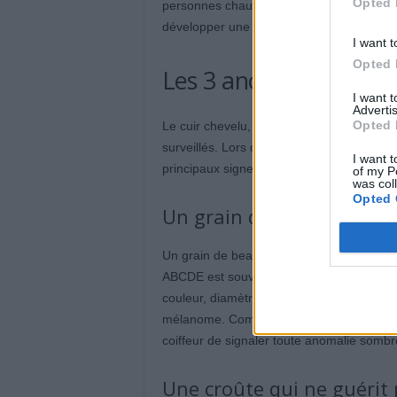
Opted 
personnes chauves ou avec peu de cheveux
développer une tumeur, sans que l’on puiss
I want t
Opted 
Les 3 anomalies cutané
I want 
Advertis
Opted 
Le cuir chevelu, la nuque et les oreilles r
surveillés. Lors d’une coupe ou d’un rasage
I want t
principaux signes de cancer de la peau qu’i
of my P
was col
Opted 
Un grain de beauté susp
Un grain de beauté suspect doit attirer l’a
ABCDE est souvent utilisée par les derma
couleur, diamètre qui augmente, évolution
mélanome. Comme la personne ne voit pas 
coiffeur de signaler toute anomalie sombre 
Une croûte qui ne guérit