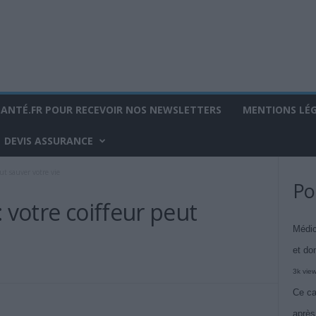
SANTÉ.FR POUR RECEVOIR NOS NEWSLETTERS
MENTIONS LÉ
DEVIS ASSURANCE
ut sauver votre vie
Po
: votre coiffeur peut
Médic
et do
3k vie
Ce ca
après