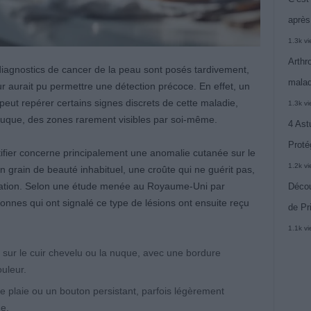
après
1.3k v
Arthr
gnostics de cancer de la peau sont posés tardivement,
malad
r aurait pu permettre une détection précoce. En effet, un
 peut repérer certains signes discrets de cette maladie,
1.3k v
 nuque, des zones rarement visibles par soi-même.
4 Ast
Proté
ntifier concerne principalement une anomalie cutanée sur le
1.2k v
n grain de beauté inhabituel, une croûte qui ne guérit pas,
lation. Selon une étude menée au Royaume-Uni par
Décou
onnes qui ont signalé ce type de lésions ont ensuite reçu
de Pr
1.1k v
sur le cuir chevelu ou la nuque, avec une bordure
uleur.
e plaie ou un bouton persistant, parfois légèrement
e.