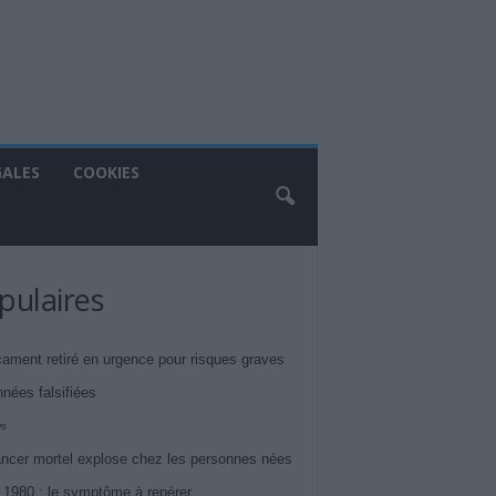
GALES
COOKIES
pulaires
ament retiré en urgence pour risques graves
nnées falsifiées
ws
ncer mortel explose chez les personnes nées
 1980 : le symptôme à repérer