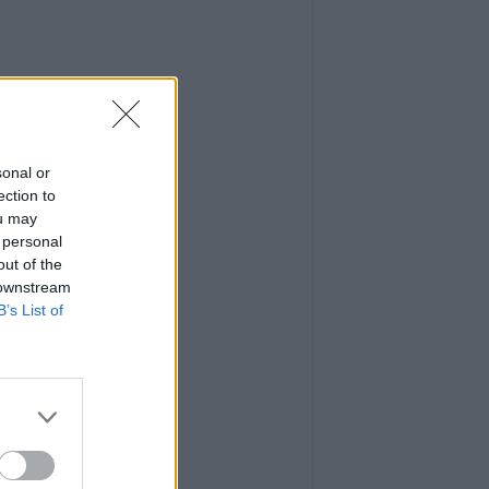
sonal or
ection to
ou may
 personal
out of the
 downstream
B’s List of