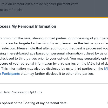
rôle du coiffeur est alors de signaler poliment cette
ent un médecin.
devient-elle cruciale aujourd’hui
ocess My Personal Information
to opt-out of the sale, sharing to third parties, or processing of your per
formation for targeted advertising by us, please use the below opt-out s
 publiée dans la revue
Skin Health and Disease
, indique
r selection. Please note that after your opt-out request is processed y
és examinent régulièrement le cuir chevelu pour la
eing interest-based ads based on personal information utilized by us or
parmi les clients orientés vers un médecin, 39 % ont été
disclosed to third parties prior to your opt-out. You may separately opt-
losure of your personal information by third parties on the IAB’s list of
. This information may also be disclosed by us to third parties on the
IA
Participants
that may further disclose it to other third parties.
Helen Fleming à souligner l’importance de la sensibilisation
our les professionnels de la coiffure. En effet, un
er le pronostic, notamment pour le mélanome, qui est plus
rcinome basocellulaire ou épidermoïde.
l Data Processing Opt Outs
o opt-out of the Sharing of my personal data.
ir chevelu est très exposé aux rayons UV. Chez les