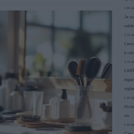
1.9k v
Je su
valide
1.7k v
Cance
à con
1.7k v
CARTE
région
vigil
1.4k v
Alcoo
vie
1.4k v
C’est