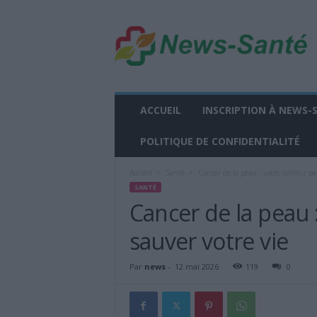
n
e
w
s
-
s
a
ACCUEIL
INSCRIPTION À NEWS-
n
t
POLITIQUE DE CONFIDENTIALITÉ
e
.
Accueil
Santé
Cancer de la peau : votre coiffeur pe
f
SANTÉ
r
Cancer de la peau 
sauver votre vie
Par
news
-
12 mai 2026
119
0