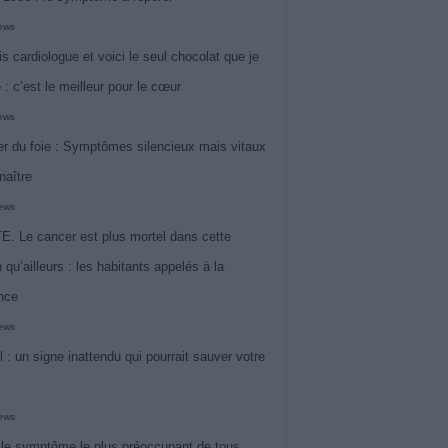
iews
is cardiologue et voici le seul chocolat que je
 : c’est le meilleur pour le cœur
iews
r du foie : Symptômes silencieux mais vitaux
naître
iews
. Le cancer est plus mortel dans cette
 qu’ailleurs : les habitants appelés à la
ance
iews
l : un signe inattendu qui pourrait sauver votre
iews
 le symptôme le plus préoccupant de tous