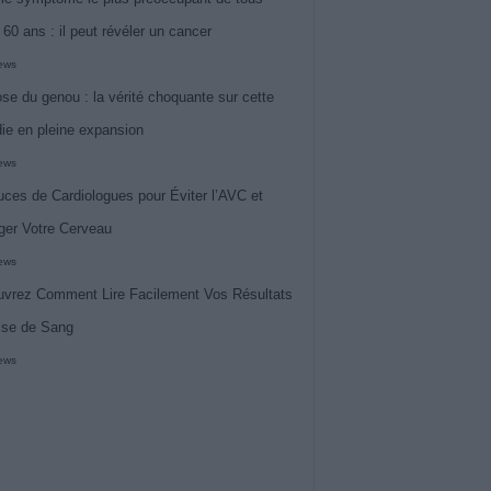
 60 ans : il peut révéler un cancer
iews
ose du genou : la vérité choquante sur cette
ie en pleine expansion
iews
uces de Cardiologues pour Éviter l’AVC et
ger Votre Cerveau
iews
vrez Comment Lire Facilement Vos Résultats
ise de Sang
iews