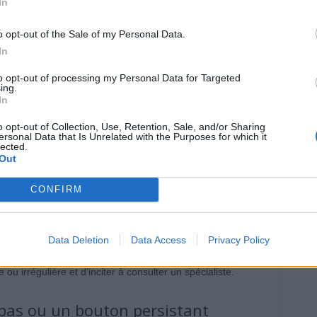
In
, l’exposition répétée au soleil augmente le risque de
e voir l’évolution de la lésion avec le temps.
o opt-out of the Sale of my Personal Data.
In
es que le coiffeur doit repérer
to opt-out of processing my Personal Data for Targeted
ing.
In
eçoivent autant de soleil que le visage, mais restent peu
, le coiffeur peut voir directement ces zones. Voici les
o opt-out of Collection, Use, Retention, Sale, and/or Sharing
l doit connaître :
ersonal Data that Is Unrelated with the Purposes for which it
lected.
Out
ect ou asymétrique
CONFIRM
ttention, surtout s’il est nouveau ou a changé. La règle
tologues : asymétrie, bordure irrégulière, changement de
 rapide. Sur la tête, ce type de nævus peut indiquer un
Data Deletion
Data Access
Privacy Policy
forcément cette zone dans le miroir, il appartient au
ou irrégulière et d’inciter à consulter un spécialiste.
 pas ou un bouton persistant