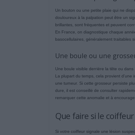
Un bouton ou une petite plaie qui ne disp
douloureux à la palpation peut être un si
brillantes, sont fréquentes et peuvent co
En France, on diagnostique chaque année
basocellulaires, généralement traitables si
Une boule ou une grosseu
Une boule visible derrière la tête ou dan
La plupart du temps, cela provient d’une 
une tumeur. Si cette grosseur persiste plu
dure, il est conseillé de consulter rapide
remarquer cette anomalie et à encourager 
Que faire si le coiffe
Si votre coiffeur signale une lésion suspec