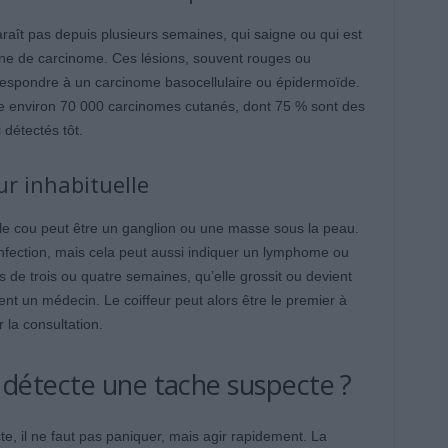
araît pas depuis plusieurs semaines, qui saigne ou qui est
gne de carcinome. Ces lésions, souvent rouges ou
rrespondre à un carcinome basocellulaire ou épidermoïde.
 environ 70 000 carcinomes cutanés, dont 75 % sont des
 détectés tôt.
r inhabituelle
s le cou peut être un ganglion ou une masse sous la peau.
infection, mais cela peut aussi indiquer un lymphome ou
s de trois ou quatre semaines, qu’elle grossit ou devient
ment un médecin. Le coiffeur peut alors être le premier à
la consultation.
ur détecte une tache suspecte ?
te, il ne faut pas paniquer, mais agir rapidement. La