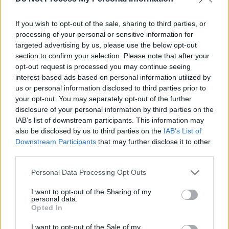
If you wish to opt-out of the sale, sharing to third parties, or
processing of your personal or sensitive information for
News Santé
targeted advertising by us, please use the below opt-out
https://news-sante.fr
section to confirm your selection. Please note that after your
opt-out request is processed you may continue seeing
interest-based ads based on personal information utilized by
ARTICLES CONNEXES
PLUS DE L'AUTEUR
us or personal information disclosed to third parties prior to
your opt-out. You may separately opt-out of the further
disclosure of your personal information by third parties on the
IAB’s list of downstream participants. This information may
also be disclosed by us to third parties on the
IAB’s List of
Downstream Participants
that may further disclose it to other
Santé
Santé
Santé
third parties.
Canicule : les conseils
Éclipse du 12 août :
Un chewing-gum
essentiels des
attention à la pénurie de
révolutionnaire pour
cardiologues pour
lunettes de sécurité
combattre le cancer
éviter le danger
buccal
Personal Data Processing Opt Outs
I want to opt-out of the Sharing of my
personal data.
Opted In
Populaires
I want to opt-out of the Sale of my