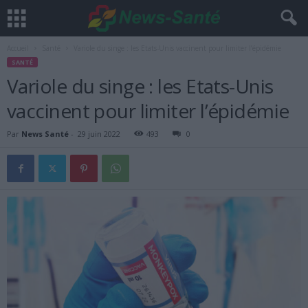
Accueil
Santé
Variole du singe : les Etats-Unis vaccinent pour limiter l’épidémie
SANTÉ
Variole du singe : les Etats-Unis
vaccinent pour limiter l’épidémie
Par
News Santé
-
29 juin 2022
493
0