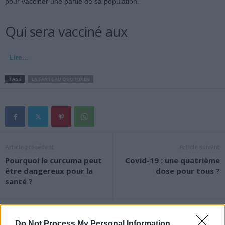
pour vacciner une partie de sa population.
Qui sera vacciné aux
Lire…
TAGS
LA SANTE AU QUOTIDIEN
Article précédent
Article suivant
Pourquoi le curcuma peut
Covid-19 : une quatrième
être dangereux pour la
dose pour tous ?
santé ?
Do Not Process My Personal Information