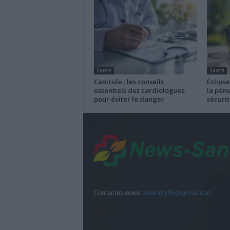
Santé
Santé
Canicule : les conseils
Éclipse
essentiels des cardiologues
la pénu
pour éviter le danger
sécurit
Contactez-nous:
edentify95@gmail.com