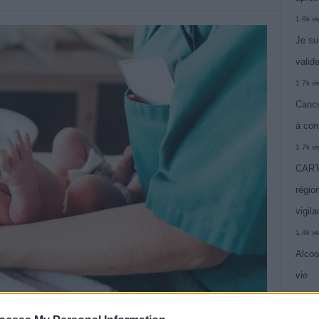
1.9k v
Je su
valide
1.7k v
Cance
à con
1.7k v
CARTE
région
vigil
1.4k v
Alcoo
vie
1.4k v
C’est