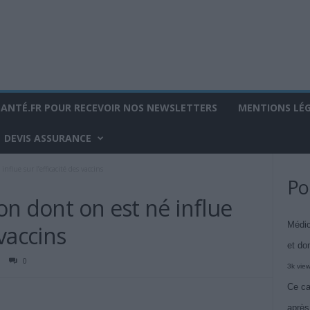
SANTÉ.FR POUR RECEVOIR NOS NEWSLETTERS
MENTIONS LÉ
DEVIS ASSURANCE
influe sur l’efficacité des vaccins
Po
çon dont on est né influe
Médic
 vaccins
et do
0
3k vie
Ce ca
après