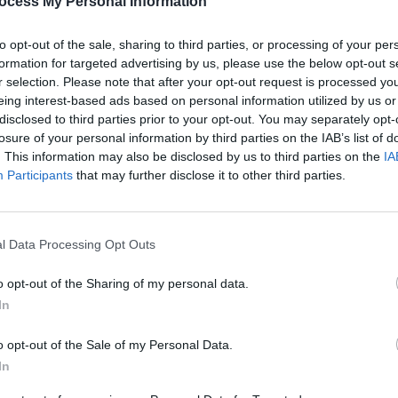
ocess My Personal Information
après
e par césarienne ou voie basse modifie la capacité de
to opt-out of the sale, sharing to third parties, or processing of your per
1.3k v
ment est-ce possible ?
formation for targeted advertising by us, please use the below opt-out s
Arthr
r selection. Please note that after your opt-out request is processed y
eing interest-based ads based on personal information utilized by us or
malad
biote intestinale
disclosed to third parties prior to your opt-out. You may separately opt-
1.3k v
losure of your personal information by third parties on the IAB’s list of
. This information may also be disclosed by us to third parties on the
IA
4 Ast
e 15 novembre dans la revue
Nature Communications
Participants
that may further disclose it to other third parties.
ponse de l’organisme face aux vaccins
. En effet, le
Proté
le développement du microbiote intestinal du bébé.
1.2k v
Dents
l Data Processing Opt Outs
e la flore vaginale
sauve
o opt-out of the Sharing of my personal data.
1k vie
ion entre le
In
mode d’accouchement
, le
o opt-out of the Sale of my Personal Data.
In