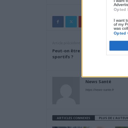
I want 
Advertis
Opted 
I want t
of my P
was col
Opted 
Article précédent
Peut-on être addict aux paris
sportifs ?
News Santé
https://news-sante.fr
ARTICLES CONNEXES
PLUS DE L'AUTEU