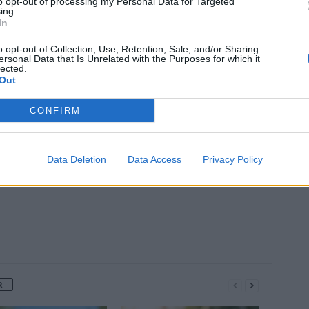
to opt-out of processing my Personal Data for Targeted
ing.
In
o opt-out of Collection, Use, Retention, Sale, and/or Sharing
ersonal Data that Is Unrelated with the Purposes for which it
lected.
Out
Article suivant
CONFIRM
Les bienfaits de la poire
Data Deletion
Data Access
Privacy Policy
R