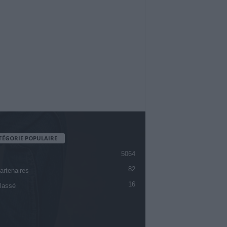
TÉGORIE POPULAIRE
5064
82
artenaires
16
lassé