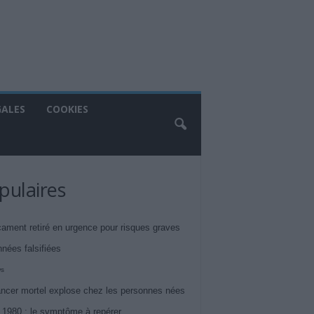
GALES
COOKIES
pulaires
ament retiré en urgence pour risques graves
nnées falsifiées
ws
ncer mortel explose chez les personnes nées
 1980 : le symptôme à repérer