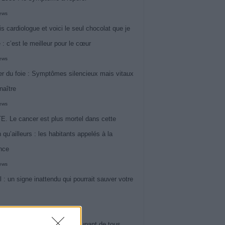
iews
is cardiologue et voici le seul chocolat que je
 : c’est le meilleur pour le cœur
iews
r du foie : Symptômes silencieux mais vitaux
naître
iews
. Le cancer est plus mortel dans cette
 qu’ailleurs : les habitants appelés à la
ance
iews
l : un signe inattendu qui pourrait sauver votre
iews
 le symptôme le plus préoccupant de tous