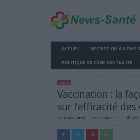
n
e
w
s
-
s
a
ACCUEIL
INSCRIPTION À NEWS-
n
t
POLITIQUE DE CONFIDENTIALITÉ
e
.
Accueil
Santé
Vaccination : la façon dont on est né 
f
SANTÉ
r
Vaccination : la fa
sur l’efficacité des
Par
News Santé
-
21 novembre 2022
365