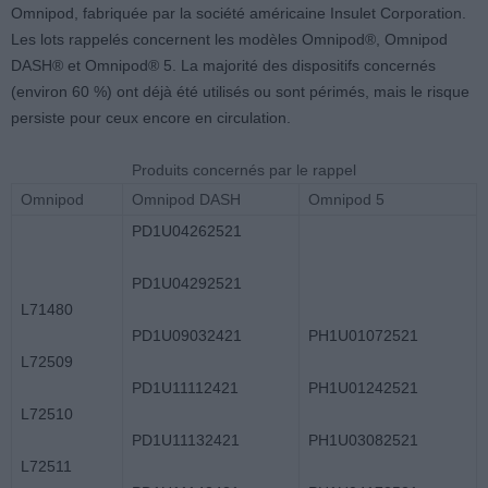
Omnipod, fabriquée par la société américaine Insulet Corporation.
Les lots rappelés concernent les modèles Omnipod®, Omnipod
DASH® et Omnipod® 5. La majorité des dispositifs concernés
(environ 60 %) ont déjà été utilisés ou sont périmés, mais le risque
persiste pour ceux encore en circulation.
Produits concernés par le rappel
Omnipod
Omnipod DASH
Omnipod 5
PD1U04262521
PD1U04292521
L71480
PD1U09032421
PH1U01072521
L72509
PD1U11112421
PH1U01242521
L72510
PD1U11132421
PH1U03082521
L72511