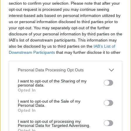
section to confirm your selection. Please note that after your
défaillance ont été enregistrés dans le monde. Ces incidents
opt-out request is processed you may continue seeing
incluent des hospitalisations et des cas d’acidocétose diabétique.
interest-based ads based on personal information utilized by
Aucun décès n’a été rapporté à ce jour.
us or personal information disclosed to third parties prior to
your opt-out. You may separately opt-out of the further
Autres informations
disclosure of your personal information by third parties on the
IAB’s list of downstream participants. This information may
also be disclosed by us to third parties on the
IAB’s List of
Cette alerte ne concerne pas les autres modèles de pompes à
Downstream Participants
that may further disclose it to other
insuline ni les stylos injecteurs. Elle fait suite à un rappel précédent
third parties.
en mars 2026, qui concernait uniquement certains pods Omnipod 5
Personal Data Processing Opt Outs
aux États-Unis pour un problème différent.
I want to opt-out of the Sharing of my
personal data.
Pour toute question ou pour vérifier si votre pompe est concernée,
Opted In
il est conseillé de consulter la page dédiée sur le site omnipod.com.
I want to opt-out of the Sale of my
Personal Data.
Opted In
I want to opt-out of processing my
Personal Data for Targeted Advertising.
Opted In