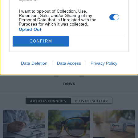
Article précédent
Article suivant
I want to opt-out of Collection, Use,
Santé : Comment éviter la
Découverte
Retention, Sale, and/or Sharing of my
Personal Data that Is Unrelated with the
première cause de
révolutionnaire : un vaccin
Purposes for which it was collected.
mortalité mondiale
conçu par IA pour lutter
Opted Out
contre toutes les maladies
CONFIRM
Data Deletion
Data Access
Privacy Policy
news
ARTICLES CONNEXES
PLUS DE L'AUTEUR