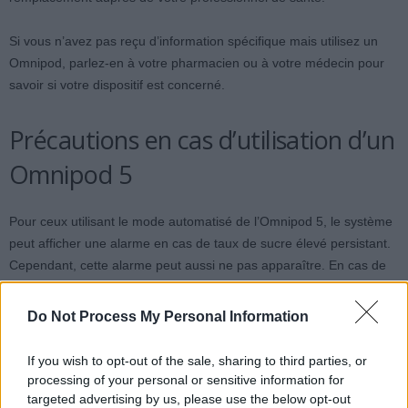
Si vous n’avez pas reçu d’information spécifique mais utilisez un
Omnipod, parlez-en à votre pharmacien ou à votre médecin pour
savoir si votre dispositif est concerné.
Précautions en cas d’utilisation d’un
Omnipod 5
Pour ceux utilisant le mode automatisé de l’Omnipod 5, le système
peut afficher une alarme en cas de taux de sucre élevé persistant.
Cependant, cette alarme peut aussi ne pas apparaître. En cas de
doute, il est recommandé de contrôler immédiatement votre
glycémie. Si vous ressentez des symptômes inhabituels tels qu’une
Do Not Process My Personal Information
soif intense, une fatigue soudaine, des douleurs abdominales ou
des difficultés respiratoires, il faut contacter le 15 sans attendre.
If you wish to opt-out of the sale, sharing to third parties, or
processing of your personal or sensitive information for
Jusqu’à présent, 24 signalements d’événements graves liés à cette
targeted advertising by us, please use the below opt-out