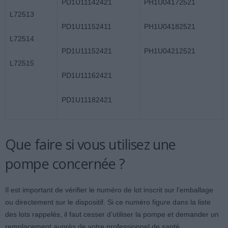
PD1U11142421
PH1U04172521
L72513
PD1U11152411
PH1U04182521
L72514
PD1U11152421
PH1U04212521
L72515
PD1U11162421
PD1U11182421
Que faire si vous utilisez une
pompe concernée ?
Il est important de vérifier le numéro de lot inscrit sur l’emballage
ou directement sur le dispositif. Si ce numéro figure dans la liste
des lots rappelés, il faut cesser d’utiliser la pompe et demander un
remplacement auprès de votre professionnel de santé.