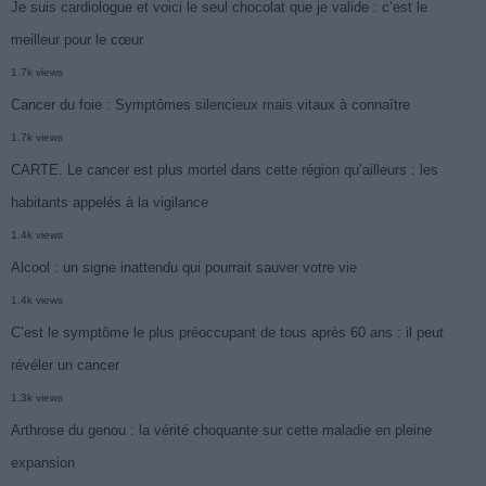
Je suis cardiologue et voici le seul chocolat que je valide : c’est le
meilleur pour le cœur
1.7k views
Cancer du foie : Symptômes silencieux mais vitaux à connaître
1.7k views
CARTE. Le cancer est plus mortel dans cette région qu’ailleurs : les
habitants appelés à la vigilance
1.4k views
Alcool : un signe inattendu qui pourrait sauver votre vie
1.4k views
C’est le symptôme le plus préoccupant de tous après 60 ans : il peut
révéler un cancer
1.3k views
Arthrose du genou : la vérité choquante sur cette maladie en pleine
expansion