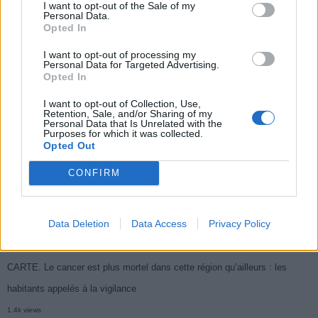
I want to opt-out of the Sale of my
Populaires
Personal Data.
Opted In
I want to opt-out of processing my
Médicament retiré en urgence pour risques graves et données falsifiées
Personal Data for Targeted Advertising.
Opted In
3k views
Ce cancer mortel explose chez les personnes nées après 1980 : le
I want to opt-out of Collection, Use,
Retention, Sale, and/or Sharing of my
symptôme à repérer
Personal Data that Is Unrelated with the
Purposes for which it was collected.
1.9k views
Opted Out
Je suis cardiologue et voici le seul chocolat que je valide : c’est le
CONFIRM
meilleur pour le cœur
1.7k views
Data Deletion
Data Access
Privacy Policy
Cancer du foie : Symptômes silencieux mais vitaux à connaître
1.7k views
CARTE. Le cancer est plus mortel dans cette région qu’ailleurs : les
habitants appelés à la vigilance
1.4k views