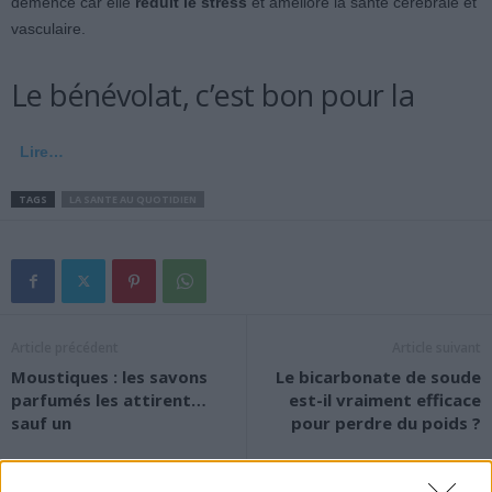
démence car elle
réduit le stress
et améliore la santé cérébrale et
vasculaire.
Le bénévolat, c’est bon pour la
Lire…
TAGS
LA SANTE AU QUOTIDIEN
Article précédent
Article suivant
Moustiques : les savons
Le bicarbonate de soude
parfumés les attirent…
est-il vraiment efficace
sauf un
pour perdre du poids ?