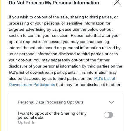
Do Not Process My Personal Information
If you wish to opt-out of the sale, sharing to third parties, or
processing of your personal or sensitive information for
News Santé
targeted advertising by us, please use the below opt-out
section to confirm your selection. Please note that after your
https://news-sante.fr
opt-out request is processed you may continue seeing
interest-based ads based on personal information utilized by
ARTICLES CONNEXES
PLUS DE L'AUTEUR
us or personal information disclosed to third parties prior to
your opt-out. You may separately opt-out of the further
disclosure of your personal information by third parties on the
IAB’s list of downstream participants. This information may
also be disclosed by us to third parties on the
IAB’s List of
Downstream Participants
that may further disclose it to other
Santé
Santé
Santé
third parties.
Canicule : les conseils
Éclipse du 12 août :
Un chewing-gum
essentiels des
attention à la pénurie de
révolutionnaire pour
cardiologues pour
lunettes de sécurité
combattre le cancer
Personal Data Processing Opt Outs
éviter le danger
buccal
I want to opt-out of the Sharing of my
personal data.
Opted In