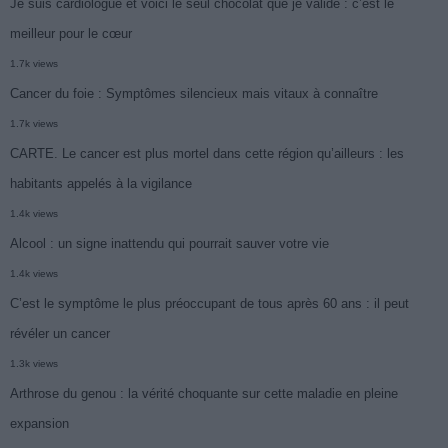
Je suis cardiologue et voici le seul chocolat que je valide : c’est le
meilleur pour le cœur
1.7k views
Cancer du foie : Symptômes silencieux mais vitaux à connaître
1.7k views
CARTE. Le cancer est plus mortel dans cette région qu’ailleurs : les
habitants appelés à la vigilance
1.4k views
Alcool : un signe inattendu qui pourrait sauver votre vie
1.4k views
C’est le symptôme le plus préoccupant de tous après 60 ans : il peut
révéler un cancer
1.3k views
Arthrose du genou : la vérité choquante sur cette maladie en pleine
expansion