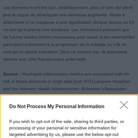
Les données montrent que, statistiquement, plus ce ratio est élevé,
plus le risque de développer une démence augmente. Reste à
déterminer si ce marqueur a une signification clinique directe ou s’il
ne sert qu’à prévoir une tendance. Les chercheurs précisent que
de futures études seront nécessaires pour savoir si les neutrophiles
participent activement à la progression de la maladie ou s’ils ne
sont qu’un simple indicateur. Dans ce second cas, ils pourraient
devenir une cible thérapeutique potentielle.
Source :
Neutrophil inflammation metrics are associated with the
risk of future dementia in large data from NYU Langone Hospitals
and the Veterans Health Administration
, Alzheimer’s Association,
avril 2026
Do Not Process My Personal Information
If you wish to opt-out of the sale, sharing to third parties, or
processing of your personal or sensitive information for
targeted advertising by us, please use the below opt-out