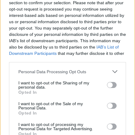
section to confirm your selection. Please note that after your
Article précédent
Article suivant
opt-out request is processed you may continue seeing
3 astuces psychologiques
Le secret de Sally 95 ans :
interest-based ads based on personal information utilized by
infaillibles pour briser vos
elle limite une boisson
us or personal information disclosed to third parties prior to
mauvaises habitudes
addictive sans renoncer au
your opt-out. You may separately opt-out of the further
sucré
disclosure of your personal information by third parties on the
IAB’s list of downstream participants. This information may
also be disclosed by us to third parties on the
IAB’s List of
Downstream Participants
that may further disclose it to other
third parties.
Personal Data Processing Opt Outs
news
I want to opt-out of the Sharing of my
personal data.
Opted In
ARTICLES CONNEXES
PLUS DE L'AUTEUR
I want to opt-out of the Sale of my
Personal Data.
Opted In
I want to opt-out of processing my
Personal Data for Targeted Advertising.
Opted In