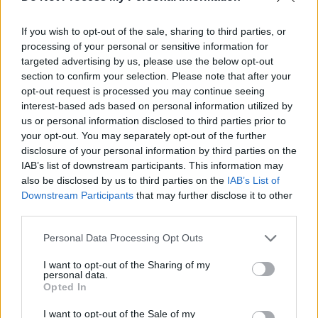
If you wish to opt-out of the sale, sharing to third parties, or
processing of your personal or sensitive information for
News Santé
targeted advertising by us, please use the below opt-out
https://news-sante.fr
section to confirm your selection. Please note that after your
opt-out request is processed you may continue seeing
interest-based ads based on personal information utilized by
ARTICLES CONNEXES
PLUS DE L'AUTEUR
us or personal information disclosed to third parties prior to
your opt-out. You may separately opt-out of the further
disclosure of your personal information by third parties on the
IAB’s list of downstream participants. This information may
also be disclosed by us to third parties on the
IAB’s List of
Downstream Participants
that may further disclose it to other
Santé
Santé
Santé
Canicule : les conseils
Éclipse du 12 août :
Un chewing-gum
third parties.
essentiels des
attention à la pénurie de
révolutionnaire pour
cardiologues pour
lunettes de sécurité
combattre le cancer
éviter le danger
buccal
Personal Data Processing Opt Outs
I want to opt-out of the Sharing of my
personal data.
Opted In
Populaires
I want to opt-out of the Sale of my