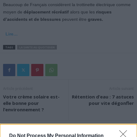
Beaucoup de Français considèrent la trottinette électrique comme
moyen de
déplacement récréatif
alors que les
risques
d’accidents et de blessures
peuvent être
graves.
Lire…
TAGS
LA SANTE AU QUOTIDIEN
Article précédent
Article suivant
Votre crème solaire est-
Rétention d’eau : 7 astuces
elle bonne pour
pour vite dégonfler
l’environnement ?
Do Not Process My Personal Information