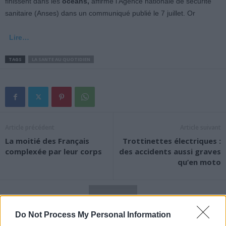
finissent dans les
océans,
affirme l’Agence nationale de sécurité
sanitaire (Anses) dans un communiqué publié le 7 juillet. Or
Lire…
TAGS
LA SANTE AU QUOTIDIEN
Article précédent
Article suivant
La moitié des Français
Trottinettes électriques :
complexée par leur corps
des accidents aussi graves
qu’en moto
Do Not Process My Personal Information