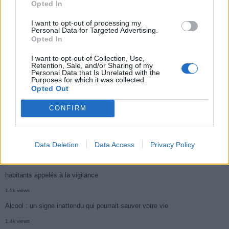
Opted In
Médicament retiré en urgence pour risques graves et données falsifiées
I want to opt-out of processing my
2.9k views
Personal Data for Targeted Advertising.
Ce cancer mortel explose chez les personnes nées après 1980 : le
Opted In
symptôme à repérer
I want to opt-out of Collection, Use,
Retention, Sale, and/or Sharing of my
1.9k views
Personal Data that Is Unrelated with the
Purposes for which it was collected.
Je suis cardiologue et voici le seul chocolat que je valide : c’est le
Opted Out
meilleur pour le cœur
CONFIRM
1.8k views
Cancer du foie : Symptômes silencieux mais vitaux à connaître
Data Deletion
Data Access
Privacy Policy
1.7k views
CARTE. Le cancer est plus mortel dans cette région qu’ailleurs : les
habitants appelés à la vigilance
1.5k views
Alcool : un signe inattendu qui pourrait sauver votre vie
1.4k views