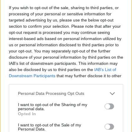
If you wish to opt-out of the sale, sharing to third parties, or
News Santé
processing of your personal or sensitive information for
https://news-sante.fr
targeted advertising by us, please use the below opt-out
section to confirm your selection. Please note that after your
opt-out request is processed you may continue seeing
ARTICLES CONNEXES
PLUS DE L'AUTEUR
interest-based ads based on personal information utilized by
us or personal information disclosed to third parties prior to
your opt-out. You may separately opt-out of the further
disclosure of your personal information by third parties on the
IAB’s list of downstream participants. This information may
also be disclosed by us to third parties on the
IAB’s List of
Santé
Santé
Santé
Downstream Participants
that may further disclose it to other
Canicule : les conseils
Éclipse du 12 août :
Un chewing-gum
essentiels des
attention à la pénurie de
révolutionnaire pour
third parties.
cardiologues pour
lunettes de sécurité
combattre le cancer
éviter le danger
buccal
Personal Data Processing Opt Outs
I want to opt-out of the Sharing of my
personal data.
Opted In
Populaires
I want to opt-out of the Sale of my
Personal Data.