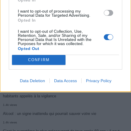
3k views
I want to opt-out of processing my
Personal Data for Targeted Advertising.
Ce cancer mortel explose chez les personnes nées après 1980 : le
Opted In
symptôme à repérer
I want to opt-out of Collection, Use,
Retention, Sale, and/or Sharing of my
1.9k views
Personal Data that Is Unrelated with the
Purposes for which it was collected.
Je suis cardiologue et voici le seul chocolat que je valide : c’est le
Opted Out
meilleur pour le cœur
CONFIRM
1.7k views
Cancer du foie : Symptômes silencieux mais vitaux à connaître
1.7k views
Data Deletion
Data Access
Privacy Policy
CARTE. Le cancer est plus mortel dans cette région qu’ailleurs : les
habitants appelés à la vigilance
1.4k views
Alcool : un signe inattendu qui pourrait sauver votre vie
1.4k views