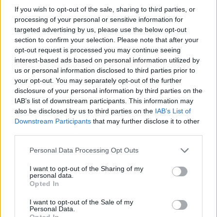
News Santé
If you wish to opt-out of the sale, sharing to third parties, or
processing of your personal or sensitive information for
https://news-sante.fr
targeted advertising by us, please use the below opt-out
section to confirm your selection. Please note that after your
opt-out request is processed you may continue seeing
ARTICLES CONNEXES
PLUS DE L'AUTEUR
interest-based ads based on personal information utilized by
us or personal information disclosed to third parties prior to
your opt-out. You may separately opt-out of the further
disclosure of your personal information by third parties on the
IAB’s list of downstream participants. This information may
Santé
Santé
Santé
also be disclosed by us to third parties on the
IAB’s List of
Canicule : les conseils
Éclipse du 12 août :
Un chewing-gum
Downstream Participants
that may further disclose it to other
essentiels des
attention à la pénurie de
révolutionnaire pour
cardiologues pour
lunettes de sécurité
combattre le cancer
third parties.
éviter le danger
buccal
Personal Data Processing Opt Outs
I want to opt-out of the Sharing of my
personal data.
Opted In
Populaires
I want to opt-out of the Sale of my
Personal Data.
Médicament retiré en urgence pour risques graves et données falsifiées
Opted In