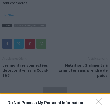
sont considérés
Lire…
TAGS
LA SANTE AU QUOTIDIEN
Article précédent
Article suivant
Les montres connectées
Nutrition : 3 aliments à
détectent-elles la Covid-
grignoter sans prendre de
19 ?
poids
Do Not Process My Personal Information