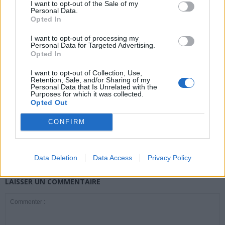
I want to opt-out of the Sale of my
Personal Data.
Opted In
news
I want to opt-out of processing my
Personal Data for Targeted Advertising.
ARTICLES CONNEXES
PLUS DE L'AUTEUR
Opted In
I want to opt-out of Collection, Use,
Retention, Sale, and/or Sharing of my
Personal Data that Is Unrelated with the
Purposes for which it was collected.
Opted Out
Santé
Santé
Santé
Canicule : les conseils
Éclipse du 12 août :
Un chewing-gum
CONFIRM
essentiels des
attention à la pénurie de
révolutionnaire pour
cardiologues pour
lunettes de sécurité
combattre le cancer
éviter le danger
buccal
Data Deletion
Data Access
Privacy Policy
LAISSER UN COMMENTAIRE