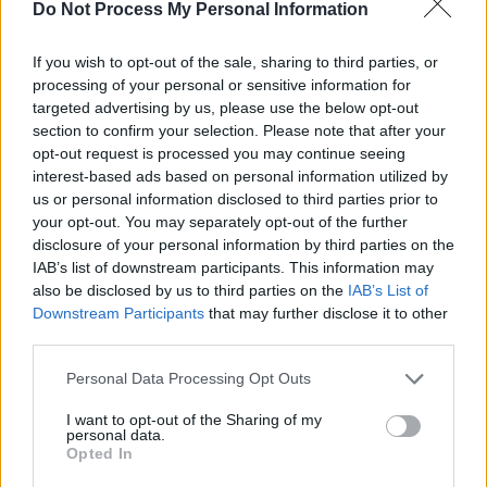
Do Not Process My Personal Information
est essentiel de maintenir une bonne hygiène bucco-dentaire :
brossage deux fois par jour avec un dentifrice fluoré, détartrage
If you wish to opt-out of the sale, sharing to third parties, or
régulier, placement de scellements sur les molaires dès l’âge de 6
processing of your personal or sensitive information for
ans, et application de vernis fluoré pour limiter les caries.
targeted advertising by us, please use the below opt-out
section to confirm your selection. Please note that after your
opt-out request is processed you may continue seeing
interest-based ads based on personal information utilized by
us or personal information disclosed to third parties prior to
your opt-out. You may separately opt-out of the further
disclosure of your personal information by third parties on the
Article précédent
Article suivant
IAB’s list of downstream participants. This information may
Faites attention à l’eau
Hypertension silencieuse :
also be disclosed by us to third parties on the
IAB’s List of
glacée en canicule, cela
comment la détecter sans
Downstream Participants
that may further disclose it to other
peut être plus dangereux
tensiomètre
third parties.
qu’il n’y paraît
Personal Data Processing Opt Outs
I want to opt-out of the Sharing of my
personal data.
Opted In