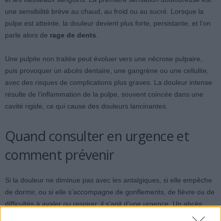
une sensibilité brève au chaud, au froid ou au sucré. Lorsque la
pulpe est atteinte, la douleur devient plus forte, persistante, et l’on
parle alors de
rage de dents
.
Une pulpite non traitée peut évoluer vers une nécrose pulpaire,
puis provoquer un abcès dentaire, une gangrène ou une cellulite,
avec des risques de complications plus graves. La douleur intense
résulte de l’inflammation de la pulpe, souvent coincée dans une
cavité rigide, ce qui cause des douleurs lancinantes.
Quand consulter en urgence et
comment prévenir
Si la douleur ne diminue pas avec les antalgiques, si elle empêche
de dormir, ou si elle s’accompagne de gonflements, de fièvre ou de
difficultés à avaler ou respirer, il s’agit d’une urgence. Un abcès
dentaire ne se guérit jamais seul. Après avoir soulagé la douleur, il