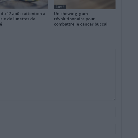
Santé
 du 12 août : attention à
Un chewing-gum
rie de lunettes de
révolutionnaire pour
é
combattre le cancer buccal