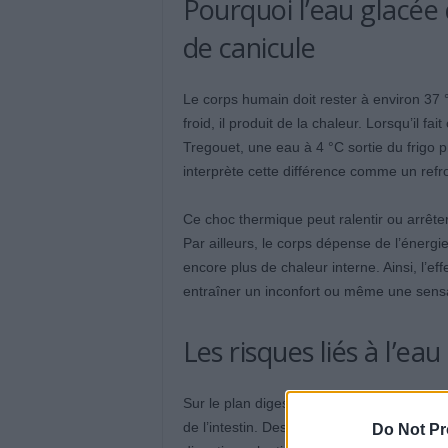
Pourquoi l’eau glacée 
de canicule
Le corps humain doit rester à environ 37 °
froid, il produit de la chaleur. Lorsqu’il fa
Tregouet, une eau à 4 °C sortie du frigo
interprète cette différence comme un refr
Ce choc thermique peut ralentir ou arrêter
Par ailleurs, le corps dépense de l’énergi
encore plus de chaleur interne. Ainsi, l’ef
entraîner un inconfort ou même une sensa
Les risques liés à l’ea
Sur le plan digestif, le froid provoque un
de l’intestin. Des médecins expliquent q
Do Not Pr