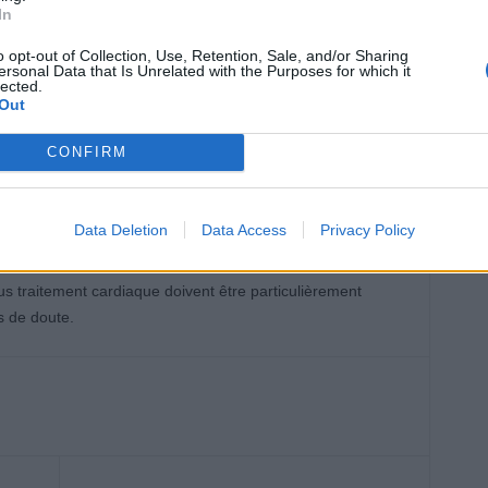
ses bouteilles dans une pièce fraîche ou à l’ombre, puis de
In
 seule de l’eau glacée est disponible, voici quelques
o opt-out of Collection, Use, Retention, Sale, and/or Sharing
ersonal Data that Is Unrelated with the Purposes for which it
lected.
Out
itié eau à température ambiante.
s du réfrigérateur pendant 15 à 20 minutes avant de boire.
CONFIRM
 après avoir été dans un environnement chaud.
thé ou la tisane, peuvent aussi aider à réguler la
Data Deletion
Data Access
Privacy Policy
tion, à condition d’être dans un lieu ventilé. Quoi qu’il en
tout au long de la journée, sans attendre d’avoir soif. Les
us traitement cardiaque doivent être particulièrement
s de doute.