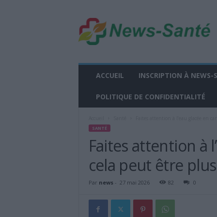
n
e
w
s
-
s
a
ACCUEIL
INSCRIPTION À NEWS-
n
t
POLITIQUE DE CONFIDENTIALITÉ
e
.
Accueil
Santé
Faites attention à l’eau glacée en ca
f
SANTÉ
r
Faites attention à 
cela peut être plus
Par
news
-
27 mai 2026
82
0