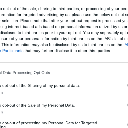
des quantités d’eau glacée en été. Une étude de 2021 a
ers en période de canicule étaient liés à la consommation
to opt-out of the sale, sharing to third parties, or processing of your per
formation for targeted advertising by us, please use the below opt-out s
ôt qu’à un simple manque d’eau.
r selection. Please note that after your opt-out request is processed y
eing interest-based ads based on personal information utilized by us or
lèmes cardiaques doivent être particulièrement prudentes.
disclosed to third parties prior to your opt-out. You may separately opt-
ein soleil et une ingestion rapide d’un demi-litre d’eau
losure of your personal information by third parties on the IAB’s list of
rutalement le nerf vague. Cela peut provoquer un choc
. This information may also be disclosed by us to third parties on the
IA
pe. Pour un adulte en bonne santé, boire lentement un
Participants
that may further disclose it to other third parties.
 danger, mais pour les personnes fragiles, le risque est
l Data Processing Opt Outs
ter par temps chaud
o opt-out of the Sharing of my personal data.
In
 d’éviter les produits très glacés lors de canicule. Ces
rapidement la sensation de soif, ce qui peut conduire à une
o opt-out of the Sale of my Personal Data.
déale de l’eau se situe entre 12 et 15 °C, jusqu’à 18 °C.
In
ante sans irriter la gorge.
to opt-out of processing my Personal Data for Targeted
ing.