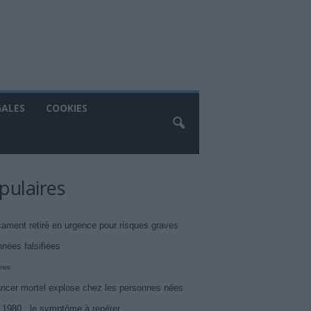
GALES
COOKIES
pulaires
ament retiré en urgence pour risques graves
nnées falsifiées
iews
ncer mortel explose chez les personnes nées
 1980 : le symptôme à repérer