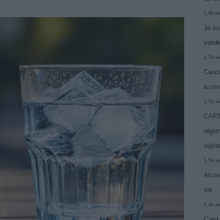
1.9k v
Je su
valide
1.7k v
Cance
à con
1.7k v
CARTE
région
vigil
1.5k v
Alcoo
vie
1.4k v
C’est