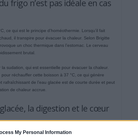
du frigo n’est pas idéale en cas
C, ce qui est le principe d’homéothermie. Lorsqu’il fait
it chaud, il transpire pour évacuer la chaleur. Selon Brigitte
 provoque un choc thermique dans l’estomac. Le cerveau
oidissement brutal.
 la sudation, qui est essentielle pour évacuer la chaleur.
e pour réchauffer cette boisson à 37 °C, ce qui génère
fet rafraîchissant de l’eau glacée est de courte durée et peut
tion de chaleur accrue.
u glacée, la digestion et le cœur
e vasoconstriction des vaisseaux sanguins de l’estomac et
ue cela peut entraîner des crampes, des spasmes ou une
ocess My Personal Information