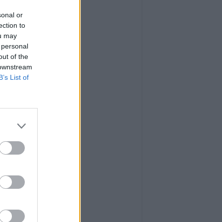
sonal or
ection to
ou may
 personal
out of the
 downstream
B’s List of