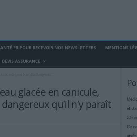
SANTÉ.FR POUR RECEVOIR NOS NEWSLETTERS
MENTIONS LÉ
DEVIS ASSURANCE
nicule, cela peut être plus dangereux...
Po
l’eau glacée en canicule,
Médic
 dangereux qu’il n’y paraît
et do
2.9k v
Ce ca
après