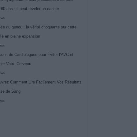
 60 ans : il peut révéler un cancer
iews
ose du genou : la vérité choquante sur cette
ie en pleine expansion
iews
uces de Cardiologues pour Éviter l’AVC et
ger Votre Cerveau
iews
vrez Comment Lire Facilement Vos Résultats
ise de Sang
iews