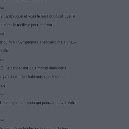
iews
is cardiologue et voici le seul chocolat que je
 : c’est le meilleur pour le cœur
iews
r du foie : Symptômes silencieux mais vitaux
naître
iews
. Le cancer est plus mortel dans cette
 qu’ailleurs : les habitants appelés à la
ance
iews
l : un signe inattendu qui pourrait sauver votre
iews
 le symptôme le plus préoccupant de tous