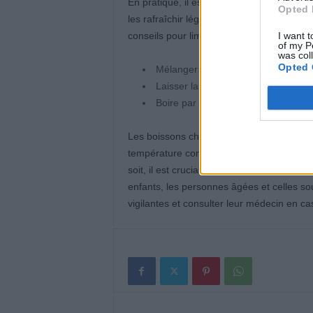
En pratique, il est préférable de stocker 
Opted 
les rafraîchir légèrement si nécessaire. Si
I want t
conseils pour limiter son impact :
of my P
was col
Opted 
Mélanger moitié eau du frigo et mo
Laisser la bouteille ou le verre hor
Boire par petites gorgées, surtout
Les boissons chaudes ou tièdes, comme le 
température corporelle en stimulant la suda
soit, il est crucial de boire régulièrement 
enfants, les personnes âgées et celles so
vigilantes et consulter leur médecin en ca