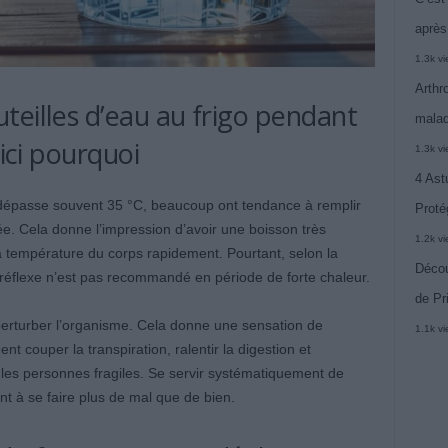
après
1.3k v
Arthr
teilles d’eau au frigo pendant
malad
oici pourquoi
1.3k v
4 Ast
 dépasse souvent 35 °C, beaucoup ont tendance à remplir
Proté
cée. Cela donne l’impression d’avoir une boisson très
1.2k v
 la température du corps rapidement. Pourtant, selon la
Décou
 réflexe n’est pas recommandé en période de forte chaleur.
de Pr
t perturber l’organisme. Cela donne une sensation de
1.1k v
 couper la transpiration, ralentir la digestion et
 les personnes fragiles. Se servir systématiquement de
nt à se faire plus de mal que de bien.