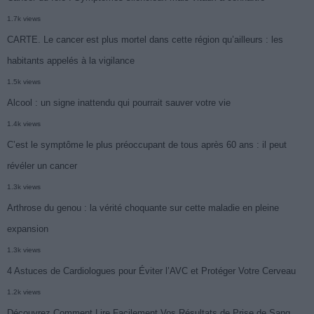
1.7k views
CARTE. Le cancer est plus mortel dans cette région qu’ailleurs : les
habitants appelés à la vigilance
1.5k views
Alcool : un signe inattendu qui pourrait sauver votre vie
1.4k views
C’est le symptôme le plus préoccupant de tous après 60 ans : il peut
révéler un cancer
1.3k views
Arthrose du genou : la vérité choquante sur cette maladie en pleine
expansion
1.3k views
4 Astuces de Cardiologues pour Éviter l’AVC et Protéger Votre Cerveau
1.2k views
Découvrez Comment Lire Facilement Vos Résultats de Prise de Sang