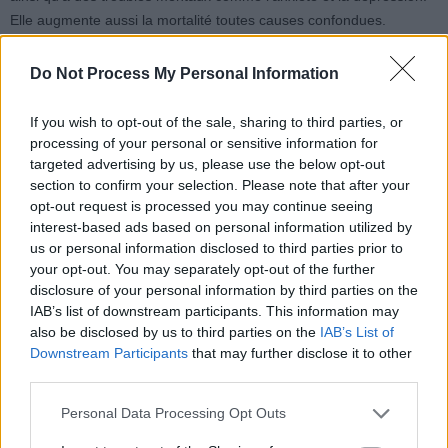
Elle augmente aussi la mortalité toutes causes confondues.
Ce comportement est d’autant plus préoccupant qu’il est
Do Not Process My Personal Information
indépendant de l’activité physique : on peut pratiquer une activité
intense le dimanche et rester sédentaire le reste de la semaine.
If you wish to opt-out of the sale, sharing to third parties, or
processing of your personal or sensitive information for
targeted advertising by us, please use the below opt-out
Les recommandations officielles encouragent à pratiquer au moins
section to confirm your selection. Please note that after your
30 minutes d’activité dynamique par jour, cinq fois par semaine, en
opt-out request is processed you may continue seeing
y intégrant deux séances hebdomadaires de renforcement
interest-based ads based on personal information utilized by
musculaire, d’étirements et d’équilibre.
us or personal information disclosed to third parties prior to
your opt-out. You may separately opt-out of the further
disclosure of your personal information by third parties on the
IAB’s list of downstream participants. This information may
also be disclosed by us to third parties on the
IAB’s List of
Downstream Participants
that may further disclose it to other
third parties.
Article précédent
Article suivant
Endométriose : un lien
Personal Data Processing Opt Outs
Faut-il vraiment nettoyer
surprenant avec les
son foie : la vérité détox