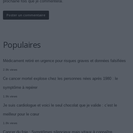
prochaine fois que je commenterai.
Populaires
Médicament retiré en urgence pour risques graves et données falsifiées
2.9k views
Ce cancer mortel explose chez les personnes nées après 1980 : le
symptôme à repérer
1.9k views
Je suis cardiologue et voici le seul chocolat que je valide : c’est le
meilleur pour le cœur
1.8k views
Cancer du foie : Symptômes silencieux mais vitaux à connaître