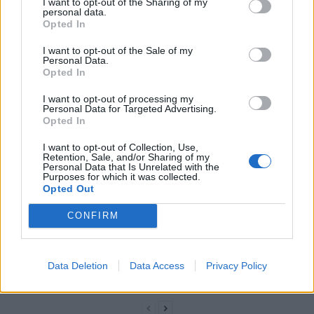
I want to opt-out of the Sharing of my
traumatismes de l’enfance
révélée
personal data.
Opted In
I want to opt-out of the Sale of my
Personal Data.
Opted In
I want to opt-out of processing my
Personal Data for Targeted Advertising.
news
Opted In
I want to opt-out of Collection, Use,
Retention, Sale, and/or Sharing of my
ARTICLES CONNEXES
PLUS DE L'AUTEUR
Personal Data that Is Unrelated with the
Purposes for which it was collected.
Opted Out
CONFIRM
Santé
Santé
Santé
Canicule : les conseils
Éclipse du 12 août :
Un chewing-gum
Data Deletion
Data Access
Privacy Policy
essentiels des
attention à la pénurie de
révolutionnaire pour
cardiologues pour
lunettes de sécurité
combattre le cancer
éviter le danger
buccal