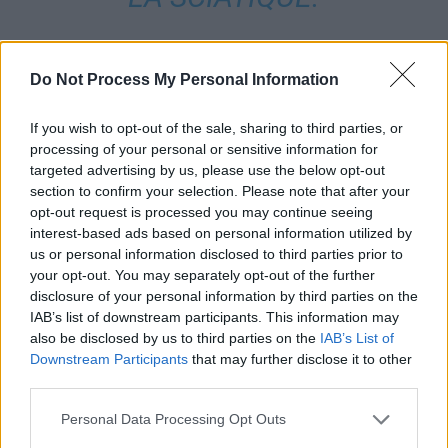
Les gestes à proscrire pour éviter
Do Not Process My Personal Information
une sciatique
If you wish to opt-out of the sale, sharing to third parties, or
processing of your personal or sensitive information for
Se baisser jambes tendues
pour ramasser ou soulever un objet,
targeted advertising by us, please use the below opt-out
surtout lourd. Il est préférable de plier les genoux ou d’adopter une
section to confirm your selection. Please note that after your
position en fente, avec un pied devant l’autre et la jambe arrière
opt-out request is processed you may continue seeing
interest-based ads based on personal information utilized by
tendue.
us or personal information disclosed to third parties prior to
your opt-out. You may separately opt-out of the further
Porter une charge à une seule main
peut augmenter la douleur. Il
disclosure of your personal information by third parties on the
est conseillé de répartir le poids en utilisant les deux mains pour
IAB’s list of downstream participants. This information may
saisir l’objet.
also be disclosed by us to third parties on the
IAB’s List of
Downstream Participants
that may further disclose it to other
Pratiquer des sports à impact
comme le basketball ou ceux
third parties.
impliquant des rotations du bassin (tennis, golf, squash…) est
Personal Data Processing Opt Outs
déconseillé lorsqu’on a des douleurs sciatiques.