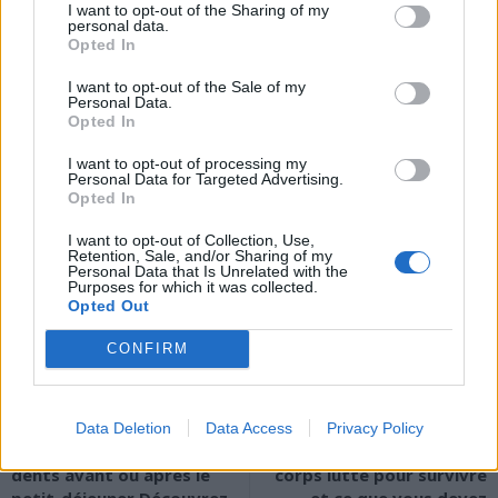
I want to opt-out of the Sharing of my
personal data.
Faut-il marcher ou se reposer en cas de
Opted In
sciatique ?
I want to opt-out of the Sale of my
Personal Data.
Il ne faut pas rester inactif. La marche est recommandée car elle
Opted In
stimule la circulation sanguine, aide à libérer des endorphines et
I want to opt-out of processing my
diminue la douleur. Elle permet aussi de relâcher les tensions et
Personal Data for Targeted Advertising.
Opted In
d’assouplir les muscles du dos, du bassin et des jambes.
Cependant, si la douleur persiste ou s’intensifie, il est important de
I want to opt-out of Collection, Use,
consulter un médecin.
Retention, Sale, and/or Sharing of my
Personal Data that Is Unrelated with the
Purposes for which it was collected.
Opted Out
CONFIRM
Article précédent
Article suivant
Data Deletion
Data Access
Privacy Policy
Faut-il se brosser les
Canicule : comment votre
dents avant ou après le
corps lutte pour survivre