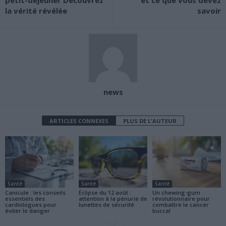
petit-déjeuner Découvrez
et ce que vous devez
la vérité révélée
savoir
news
ARTICLES CONNEXES
PLUS DE L'AUTEUR
Santé
Santé
Santé
Canicule : les conseils
Éclipse du 12 août :
Un chewing-gum
essentiels des
attention à la pénurie de
révolutionnaire pour
cardiologues pour
lunettes de sécurité
combattre le cancer
éviter le danger
buccal