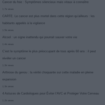
Cancer du foie : Symptômes silencieux mais vitaux à connaître
1.7k views
CARTE. Le cancer est plus mortel dans cette région qu’ailleurs : les
habitants appelés à la vigilance
1.5k views
Alcool : un signe inattendu qui pourrait sauver votre vie
1.4k views
C’est le symptôme le plus préoccupant de tous après 60 ans : il peut
révéler un cancer
1.3k views
Arthrose du genou : la vérité choquante sur cette maladie en pleine
expansion
1.3k views
4 Astuces de Cardiologues pour Éviter l’AVC et Protéger Votre Cerveau
1.2k views