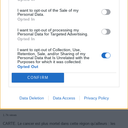
I want to opt-out of the Sale of my
Personal Data.
Opted In
Populaires
I want to opt-out of processing my
Personal Data for Targeted Advertising.
Médicament retiré en urgence pour risques graves et données falsifiées
Opted In
3k views
I want to opt-out of Collection, Use,
Retention, Sale, and/or Sharing of my
Ce cancer mortel explose chez les personnes nées après 1980 : le
Personal Data that Is Unrelated with the
Purposes for which it was collected.
symptôme à repérer
Opted Out
1.9k views
CONFIRM
Je suis cardiologue et voici le seul chocolat que je valide : c’est le
meilleur pour le cœur
Data Deletion
Data Access
Privacy Policy
1.7k views
Cancer du foie : Symptômes silencieux mais vitaux à connaître
1.7k views
CARTE. Le cancer est plus mortel dans cette région qu’ailleurs : les