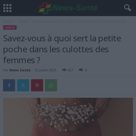
Accueil
Santé
Savez-vous à quoi sert la petite poche dans les culottes des femmes...
SANTÉ
Savez-vous à quoi sert la petite
poche dans les culottes des
femmes ?
Par
News Santé
-
12 juillet 2023
627
0