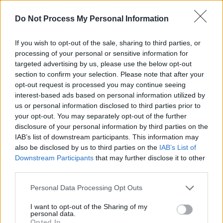
Do Not Process My Personal Information
If you wish to opt-out of the sale, sharing to third parties, or
processing of your personal or sensitive information for
targeted advertising by us, please use the below opt-out
section to confirm your selection. Please note that after your
News Santé
opt-out request is processed you may continue seeing
https://news-sante.fr
interest-based ads based on personal information utilized by
us or personal information disclosed to third parties prior to
your opt-out. You may separately opt-out of the further
ARTICLES CONNEXES
PLUS DE L'AUTEUR
disclosure of your personal information by third parties on the
IAB’s list of downstream participants. This information may
also be disclosed by us to third parties on the
IAB’s List of
Downstream Participants
that may further disclose it to other
third parties.
Santé
Santé
Santé
Personal Data Processing Opt Outs
Canicule : les conseils
Éclipse du 12 août :
Un chewing-gum
essentiels des
attention à la pénurie de
révolutionnaire pour
cardiologues pour
lunettes de sécurité
combattre le cancer
I want to opt-out of the Sharing of my
éviter le danger
buccal
personal data.
Opted In