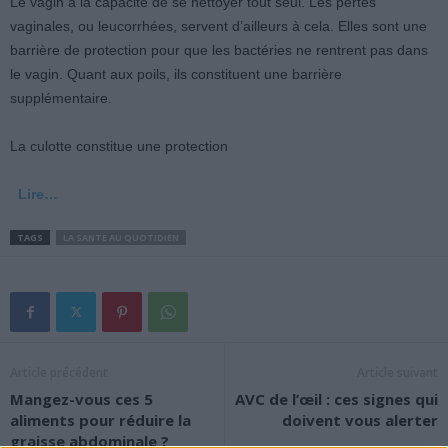
Le vagin a la capacité de se nettoyer tout seul. Les pertes
vaginales, ou leucorrhées, servent d’ailleurs à cela. Elles sont une
barrière de protection pour que les bactéries ne rentrent pas dans
le vagin. Quant aux poils, ils constituent une barrière
supplémentaire.
La culotte constitue une protection
Lire…
TAGS
LA SANTE AU QUOTIDIEN
Article précédent
Article suivant
Mangez-vous ces 5
AVC de l’œil : ces signes qui
aliments pour réduire la
doivent vous alerter
graisse abdominale ?